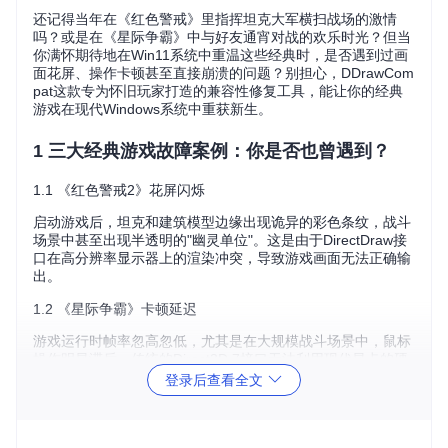
还记得当年在《红色警戒》里指挥坦克大军横扫战场的激情
吗？或是在《星际争霸》中与好友通宵对战的欢乐时光？但当
你满怀期待地在Win11系统中重温这些经典时，是否遇到过画
面花屏、操作卡顿甚至直接崩溃的问题？别担心，DDrawCom
pat这款专为怀旧玩家打造的兼容性修复工具，能让你的经典
游戏在现代Windows系统中重获新生。
1 三大经典游戏故障案例：你是否也曾遇到？
1.1 《红色警戒2》花屏闪烁
启动游戏后，坦克和建筑模型边缘出现诡异的彩色条纹，战斗
场景中甚至出现半透明的"幽灵单位"。这是由于DirectDraw接
口在高分辨率显示器上的渲染冲突，导致游戏画面无法正确输
出。
1.2 《星际争霸》卡顿延迟
游戏运行时帧率忽高忽低，尤其是在大规模战斗场景中，鼠标
操作明显滞后。传统的Direct3D 7接口无法利用现代显卡的硬
件加速能力，导致CPU负载过高。
登录后查看全文
1.3 《暗黑破坏神2》分辨率异常
无论如何调整设置，游戏始终以模糊的低分辨率运行，无法适