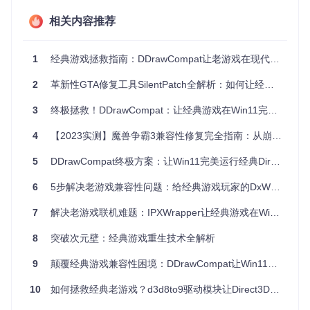
配现代显示器。老游戏的显示模式与新系统的DPI缩放机制存
在根本性冲突。
相关内容推荐
2 3分钟搞定安装：从下载到启动全流程
1
经典游戏拯救指南：DDrawCompat让老游戏在现代系统重获新生
✅
第一步：获取工具文件
访问项目仓库，下载最新版本的
2
革新性GTA修复工具SilentPatch全解析：如何让经典游戏重获新生
DDrawCompat压缩包。注意选择不带"debug"标识的稳定
版本，解压后会得到一个名为ddraw.dll的文件。
3
终极拯救！DDrawCompat：让经典游戏在Win11完美复活的神奇工具 🎮
✅
第二步：部署到游戏目录
将ddraw.dll文件复制到游戏主
4
【2023实测】魔兽争霸3兼容性修复完全指南：从崩溃到流畅的完美蜕变
程序所在的文件夹，与游戏可执行文件（通常是.exe格
式）放在同一位置。如果目录中已有同名文件，请先备份
5
DDrawCompat终极方案：让Win11完美运行经典DirectX老游戏 🎮
原文件。
✅
6
第三步：启动游戏验证
5步解决老游戏兼容性问题：给经典游戏玩家的DxWrapper优化指南
双击游戏图标正常启动，首次运
行会在目录中生成配置文件和日志文件。如果游戏能顺利
进入且画面显示正常，说明安装成功。
7
解决老游戏联机难题：IPXWrapper让经典游戏在Win11系统复活
8
突破次元壁：经典游戏重生技术全解析
图1：DDrawCompat修复后的鼠标光标显示效果，解决了经典
游戏在高DPI显示器下的光标错位问题
9
颠覆经典游戏兼容性困境：DDrawCompat让Win11焕发老游戏新生的3大核心方案
3 兼容性数据库：这些游戏都能完美运行
10
如何拯救经典老游戏？d3d8to9驱动模块让Direct3D 8游戏焕发新生