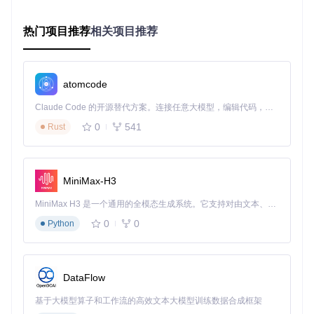
3.1 即时战略类
《红色警戒》系列（1/2/尤里的复仇）
热门项目推荐
相关项目推荐
《星际争霸：母巢之战》
《帝国时代2：征服者》
《命令与征服：将军》
3.2 角色扮演类
atomcode
《暗黑破坏神2》
《博德之门》系列
Claude Code 的开源替代方案。连接任意大模型，编辑代码，运行命令，自动验证 — 全自动执行。用 Rust 构建，极致性能。 ｜ An open-source alternative to Claude Code. Connect any LLM, edit code, run commands, and verify changes — autonomously. Built in Rust for speed. Get Started
《冰风谷》系列
0
541
《无冬之夜》
Rust
3.3 动作冒险类
《古墓丽影》系列（1-5代）
《波斯王子：时之砂》
《马克思·佩恩》
MiniMax-H3
《生化危机》系列（1-3代）
MiniMax H3 是一个通用的全模态生成系统。它支持对由文本、图像、视频和音频组成的多模态上下文进行统一理解，并能生成分辨率高达 2K、时长可达 15 秒的带原生立体声音频的视频。得益于面向任务泛化的系统设计，H3 在预训练阶段就已具备广泛的多模态上下文理解与生成能力，能够出色地执行复杂的多模态指令。
4 系统要求与性能参数
0
0
Python
配置项
最低要求
推荐配置
操作系
DataFlow
Windows 10/11 64位
Windows Vista
统
基于大模型算子和工作流的高效文本大模型训练数据合成框架
支持SSE2指令集
四核以上处理器
CPU