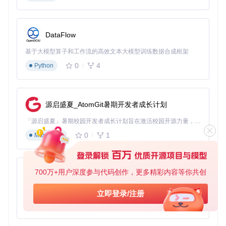
DataFlow
基于大模型算子和工作流的高效文本大模型训练数据合成框架
0
4
Python
源启盛夏_AtomGit暑期开发者成长计划
「源启盛夏」暑期校园开发者成长计划旨在激活校园开源力量，通过积分激励、认证扶持、资源倾斜等形式，引导高校组织和开发者完成「入驻 — 建项目 — 做贡献 — 获认证 — 得资源」的完整闭环。无论你是想带领社团入驻平台的组织者，还是希望用代码贡献证明自己的开发者，都能在这里找到属于你的成长路径。
0
1
Markdown
700万+用户深度参与代码创作，更多精彩内容等你共创
py-xiaozhi
基于Python的Xiaozhi AI，适用于想要完整Xiaozhi体验而无需拥有专用硬件的用户。
立即登录/注册
0
1
Python