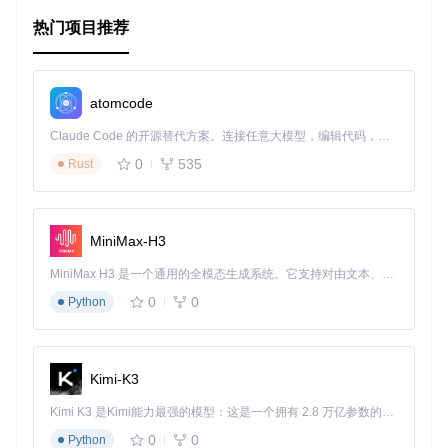
方向。
热门项目推荐
4、项目特点
易用性
：通过自然语言接口，任何人都可以轻松进行图像编
辑。
灵活性
：支持各种复杂编辑指令，可满足多样化的需求。
atomcode
高效性
：基于预训练模型，编辑过程快速且准确。
创新性
：开创了文本驱动的图像编辑新范式，为人工智能应
Claude Code 的开源替代方案。连接任意大模型，编辑代码，运行命令，自动验证 — 全自动执行。用 Rust 构建，极致性能。 ｜ An open-source alternative to Claude Code. Connect any LLM, edit code, run commands, and verify changes — autonomously. Built in Rust for speed. Get Started
用拓展了边界。
0
535
Rust
随着代码的即将发布，我们期待社区成员积极参与，共同探索
这一新技术的可能性。无论你是开发者、设计师还是单纯的技
术爱好者，Guiding Instruction-based Image Editing 都是你
不容错过的创新项目。
MiniMax-H3
MiniMax H3 是一个通用的全模态生成系统。它支持对由文本、图像、视频和音频组成的多模态上下文进行统一理解，并能生成分辨率高达 2K、时长可达 15 秒的带原生立体声音频的视频。得益于面向任务泛化的系统设计，H3 在预训练阶段就已具备广泛的多模态上下文理解与生成能力，能够出色地执行复杂的多模态指令。
0
0
Python
Kimi-K3
Kimi K3 是Kimi能力最强的模型：这是一个拥有 2.8 万亿参数的混合专家（MoE）模型，具备原生视觉理解能力，并支持 100 万 token 的上下文窗口。
0
0
Python