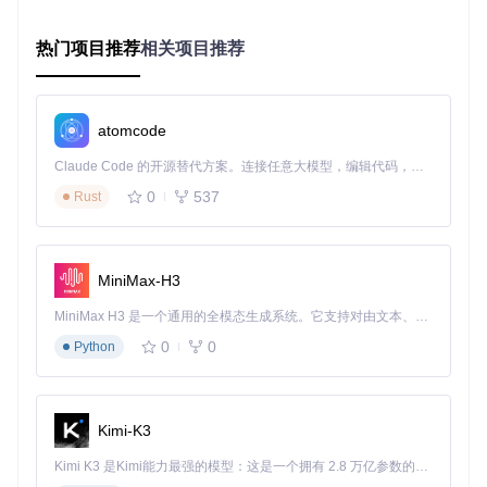
系统通过遍历SUPPORTED_ARCHITECTURES数组实现批量
编译：
热门项目推荐
相关项目推荐
# 典型架构遍历逻辑
for
arch
in
"
${SUPPORTED_ARCHITECTURES[@]}
"
do
atomcode
# 清理旧工具链
rm
 -rf 
${TOOLCHAIN_PREFIX}
Claude Code 的开源替代方案。连接任意大模型，编辑代码，运行命令，自动验证 — 全自动执行。用 Rust 构建，极致性能。 ｜ An open-source alternative to Claude Code. Connect any LLM, edit code, run commands, and verify changes — autonomously. Built in Rust for speed. Get Started
# 依次构建各依赖库
0
537
Rust
  ./x264_build.sh 
$arch
$BASEDIR
 0 || 
exit
 1

# ...其他库构建...
  ./ffmpeg_build.sh 
$arch
$BASEDIR
 0 || 
exit
done
MiniMax-H3
2.2 依赖管理与构建顺序
MiniMax H3 是一个通用的全模态生成系统。它支持对由文本、图像、视频和音频组成的多模态上下文进行统一理解，并能生成分辨率高达 2K、时长可达 15 秒的带原生立体声音频的视频。得益于面向任务泛化的系统设计，H3 在预训练阶段就已具备广泛的多模态上下文理解与生成能力，能够出色地执行复杂的多模态指令。
系统严格遵循依赖关系组织编译顺序：
0
0
Python
基础编解码库（x264）→ 2. 图像处理库（libpng）→ 3.
字体渲染链（freetype→fontconfig→libass）→ 4. 音频编
码（lame）→ 5. 核心FFmpeg库
Kimi-K3
这种层次化构建确保每个组件编译时都能找到所需的依赖文
件。
Kimi K3 是Kimi能力最强的模型：这是一个拥有 2.8 万亿参数的混合专家（MoE）模型，具备原生视觉理解能力，并支持 100 万 token 的上下文窗口。