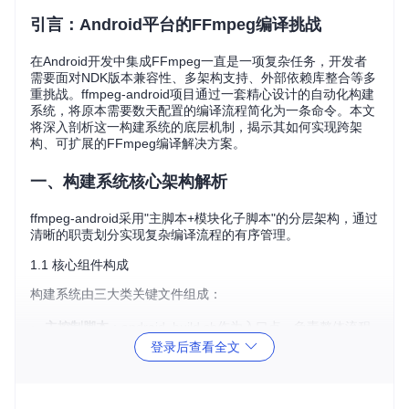
引言：Android平台的FFmpeg编译挑战
在Android开发中集成FFmpeg一直是一项复杂任务，开发者
需要面对NDK版本兼容性、多架构支持、外部依赖库整合等多
重挑战。ffmpeg-android项目通过一套精心设计的自动化构建
系统，将原本需要数天配置的编译流程简化为一条命令。本文
将深入剖析这一构建系统的底层机制，揭示其如何实现跨架
构、可扩展的FFmpeg编译解决方案。
一、构建系统核心架构解析
ffmpeg-android采用"主脚本+模块化子脚本"的分层架构，通过
清晰的职责划分实现复杂编译流程的有序管理。
1.1 核心组件构成
构建系统由三大类关键文件组成：
主控制脚本
：android_build.sh作为入口点，负责整体流程
调度
登录后查看全文
配置文件
：settings.sh定义编译参数，abi_settings.sh处理
架构特定配置
组件构建脚本
：如x264_build.sh、ffmpeg_build.sh等，各