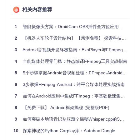
自负责单一库的编译
相关内容推荐
💡 技术提示：这种模块化设计使得添加新编解码器或架构支持
变得极为简单，只需新增对应的构建脚本并在主流程中调用即
可。
1
智能摄像头方案：DroidCam OBS插件全方位应用指南
1.2 环境初始化流程
2
【机器人车轮子设计结构】 【亲测免费】 探索科技边界，揭秘未来机器人——FOC双轮腿机器人项目
系统启动时通过以下步骤完成环境准备：
3
Android音视频开发终极指南：ExoPlayer与FFmpeg集成实践
加载settings.sh中的全局配置（架构列表、NDK路径等）
4
全能媒体处理零门槛：静态编译FFmpeg工具实战指南
创建工具链目录并生成交叉编译环境
应用必要的平台兼容性补丁（如android_donot_use_lcon
5
5个步骤掌握Android音视频处理：FFmpeg-Android集成实战指南
v.patch）
检查依赖工具链完整性
6
3步掌握FFmpeg-Android：跨平台媒体处理实战指南
相关配置文件位置：
settings.sh
7
如何在Android应用中集成FFmpeg：零基础极速集成实战指南
二、多架构编译核心机制
8
【免费下载】 Android框架揭秘 (完整版PDF)
支持多CPU架构是移动平台编译的关键挑战，ffmpeg-android
9
如何突破本地语音识别瓶颈？揭秘Whisper.cpp的5个技术突破
通过创新的架构抽象实现了这一目标。
10
探索神秘的Python Carplay库：Autobox Dongle
2.1 架构遍历与编译控制