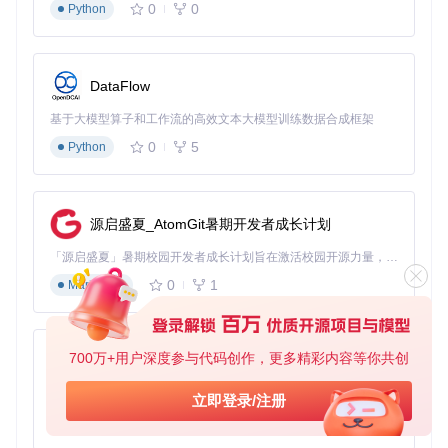
0
0
Python
ffmpeg-android编译依赖关系图
图1：ffmpeg-android组件依
赖关系示意图，展示了各库之间的编译顺序和依赖关系
三、FFmpeg配置参数深度解析
DataFlow
FFmpeg的编译配置是决定最终库功能和体积的关键环节，ffm
基于大模型算子和工作流的高效文本大模型训练数据合成框架
peg_build.sh中包含了丰富的优化选项。
0
5
Python
3.1 核心配置选项解析
--target-os=linux
：虽然Android基于Linux内核，但此
设置确保生成与Android兼容的代码
--disable-shared --enable-static
：生成静态库以
源启盛夏_AtomGit暑期开发者成长计划
避免运行时依赖问题
「源启盛夏」暑期校园开发者成长计划旨在激活校园开源力量，通过积分激励、认证扶持、资源倾斜等形式，引导高校组织和开发者完成「入驻 — 建项目 — 做贡献 — 获认证 — 得资源」的完整闭环。无论你是想带领社团入驻平台的组织者，还是希望用代码贡献证明自己的开发者，都能在这里找到属于你的成长路径。
--enable-libx264 --enable-libass
：启用外部编解
码器支持
0
1
Markdown
--extra-cflags
：传递CPU架构特定优化标志（如-neon
指令集）
💡 技术提示：通过调整--enable/-disable选项，可以显著减小
700万+用户深度参与代码创作，更多精彩内容等你共创
py-xiaozhi
最终库体积。例如，禁用不需要的编解码器可减少50%以上的
库大小。
基于Python的Xiaozhi AI，适用于想要完整Xiaozhi体验而无需拥有专用硬件的用户。
立即登录/注册
0
1
Python
3.2 并行编译优化