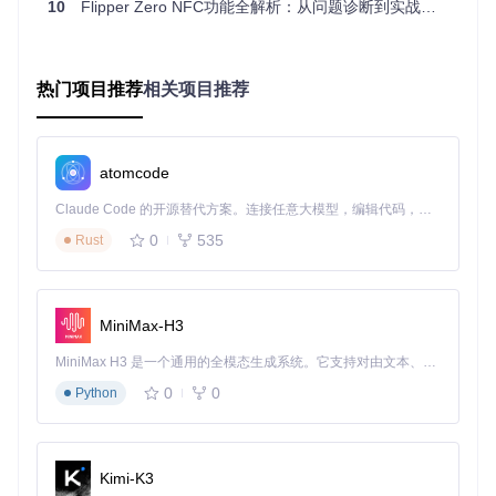
导致与部分工作在13.50MHz的读卡器存在兼容性问题。此
10
Flipper Zero NFC功能全解析：从问题诊断到实战指南
外，加密算法支持的局限性也影响了对某些高端卡片的操作能
力。
三、场景方案：三大核心应用场景解决方案
热门项目推荐
相关项目推荐
1. 门禁卡场景：Mifare Classic全流程处理方案
应用条件
：企业或小区门禁系统使用Mifare Classic 1K/4K卡
atomcode
片
操作步骤
：
Claude Code 的开源替代方案。连接任意大模型，编辑代码，运行命令，自动验证 — 全自动执行。用 Rust 构建，极致性能。 ｜ An open-source alternative to Claude Code. Connect any LLM, edit code, run commands, and verify changes — autonomously. Built in Rust for speed. Get Started
将卡片贴近Flipper Zero背面NFC区域，启动NFC应用并
0
535
Rust
选择"读取卡片"
等待设备完成字典攻击（约10-30秒），如提示"部分扇区
未读取"需进行密钥获取
成功读取后选择"保存卡片"，在门禁读卡器前选择"模拟卡
MiniMax-H3
片"
MiniMax H3 是一个通用的全模态生成系统。它支持对由文本、图像、视频和音频组成的多模态上下文进行统一理解，并能生成分辨率高达 2K、时长可达 15 秒的带原生立体声音频的视频。得益于面向任务泛化的系统设计，H3 在预训练阶段就已具备广泛的多模态上下文理解与生成能力，能够出色地执行复杂的多模态指令。
预期结果
：门禁系统成功识别并解锁
0
0
Python
常见误区
：
❌ 误区：认为读取不完整的卡片无法使用 ✅ 正解：部分门
禁系统仅验证特定扇区数据，即使未完全读取也可能成功
Kimi-K3
模拟