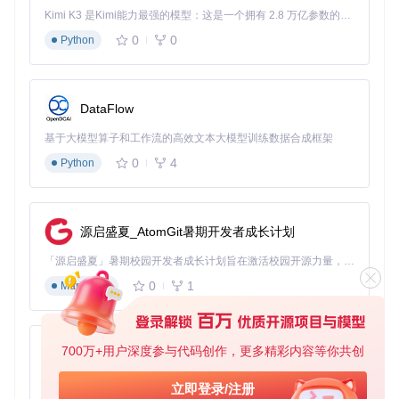
Kimi K3 是Kimi能力最强的模型：这是一个拥有 2.8 万亿参数的混合专家（MoE）模型，具备原生视觉理解能力，并支持 100 万 token 的上下文窗口。
2. 校园一卡通场景：复合卡处理方案
0
0
Python
应用条件
：包含Mifare Classic（门禁）和NTAG216（消费）
的复合校园卡
操作步骤
：
分别读取卡片的不同区域，保存为两个独立文件
DataFlow
门禁功能：按Mifare Classic处理流程操作
消费功能：使用手机NFC工具（如NFC Tools）配合Flippe
基于大模型算子和工作流的高效文本大模型训练数据合成框架
r Zero模拟功能写入数据
0
4
Python
预期结果
：成功模拟门禁功能，消费数据可通过手机工具编辑
更新
常见误区
：
源启盛夏_AtomGit暑期开发者成长计划
❌ 误区：尝试直接模拟整个复合卡 ✅ 正解：需针对不同芯
「源启盛夏」暑期校园开发者成长计划旨在激活校园开源力量，通过积分激励、认证扶持、资源倾斜等形式，引导高校组织和开发者完成「入驻 — 建项目 — 做贡献 — 获认证 — 得资源」的完整闭环。无论你是想带领社团入驻平台的组织者，还是希望用代码贡献证明自己的开发者，都能在这里找到属于你的成长路径。
片类型分别处理，消费区通常需要额外授权
0
1
Markdown
3. 公交卡场景：NTAG/Ultralight处理方案
应用条件
：城市交通系统使用的NTAG213/215/216或Mifare U
ltralight卡片
操作步骤
：
700万+用户深度参与代码创作，更多精彩内容等你共创
py-xiaozhi
在Flipper Zero中创建并保存空白NTAG216标签
基于Python的Xiaozhi AI，适用于想要完整Xiaozhi体验而无需拥有专用硬件的用户。
立即登录/注册