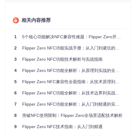
这些问题主要源于Flipper Zero的硬件限制和固件支持范围。
通过系统分析卡片类型与设备能力的匹配关系，可以有效定位
并解决大多数兼容性问题。
相关内容推荐
二、技术原理：NFC通信机制与Flipper Zero实
现
1
5个核心功能解决NFC兼容性难题：Flipper Zero开源工具实战指南
2
Flipper Zero NFC功能实战手册：从入门到避坑的全方位指南
NFC（近场通信）技术基于13.56MHz的电磁感应原理，实现
设备与卡片间的短距离数据交换。📌
术语图解
：NFC通信可类
3
Flipper Zero NFC功能技术解析与实战指南
比为"无线数据握手"——Flipper Zero作为读卡器时，通过发射
特定频率的电磁波激活卡片，卡片返回加密或未加密的数据响
应，整个过程类似两台设备通过无形的"无线握手"完成信息交
4
Flipper Zero NFC功能全解析：从原理到实战的全方位指南
换。
5
Flipper Zero NFC兼容性全面指南：从技术原理到实战解决方案
Flipper Zero的NFC模块支持以下关键技术参数：
6
Flipper Zero NFC功能全解析：从技术边界到实战突破
工作频率：13.56MHz（固定）

7
Flipper Zero NFC功能全解析：从入门到精通的实战指南
通信距离：0-5cm

支持协议：ISO/IEC 14443 Type A、ISO/IEC 15693（部分）

8
突破NFC使用限制：Flipper Zero全场景适配技术解析
9
Flipper Zero NFC技术指南：从入门到精通
由于硬件设计限制，Flipper Zero无法动态调整工作频率，这