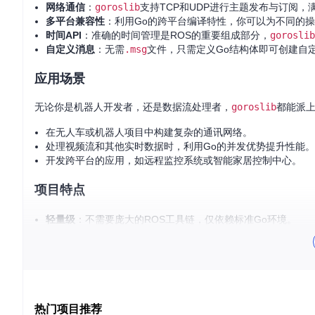
网络通信
：
goroslib
支持TCP和UDP进行主题发布与订阅，
多平台兼容性
：利用Go的跨平台编译特性，你可以为不同的
时间API
：准确的时间管理是ROS的重要组成部分，
goroslib
自定义消息
：无需
.msg
文件，只需定义Go结构体即可创建自
应用场景
无论你是机器人开发者，还是数据流处理者，
goroslib
都能派
在无人车或机器人项目中构建复杂的通讯网络。
处理视频流和其他实时数据时，利用Go的并发优势提升性能。
开发跨平台的应用，如远程监控系统或智能家居控制中心。
项目特点
轻量级
：不需要庞大的ROS工具链，仅依赖标准Go环境。
全面支持
：包括话题、服务、动作等ROS核心功能，以及参数
可扩展
：能轻易导入并使用ROS的标准消息和服务，也可自定
易于部署
：无需额外运行时库，Go编译后的二进制文件可以
如果你已经熟悉ROS或者正在寻找一种新的方式来构建你的RO
可能！
热门项目推荐