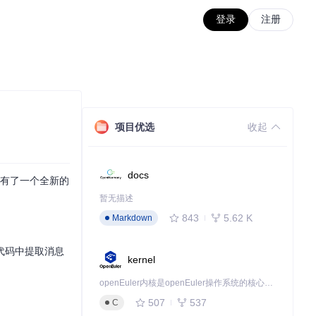
登录
注册
项目优选
收起
docs
在有了一个全新的
暂无描述
843
5.62 K
Markdown
代码中提取消息
kernel
openEuler内核是openEuler操作系统的核心，既是系统性能与稳定性的基石，也是连接处理器、设备与服务的桥梁。
507
537
C