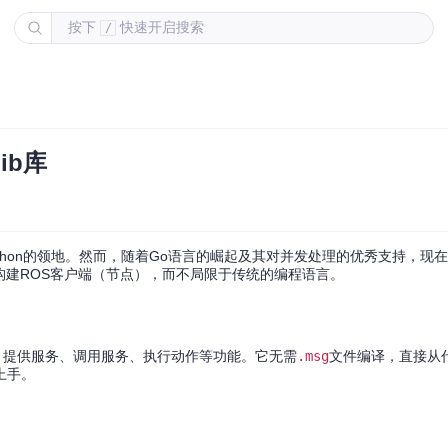
按下
快速开启搜索
/
ib库
ython的领地。然而，随着Go语言的崛起及其对并发处理的优秀支持，现
构建ROS客户端（节点），而不局限于传统的编程语言。
、提供服务、调用服务、执行动作等功能。它无需
.msg
文件编译，直接从
上手。