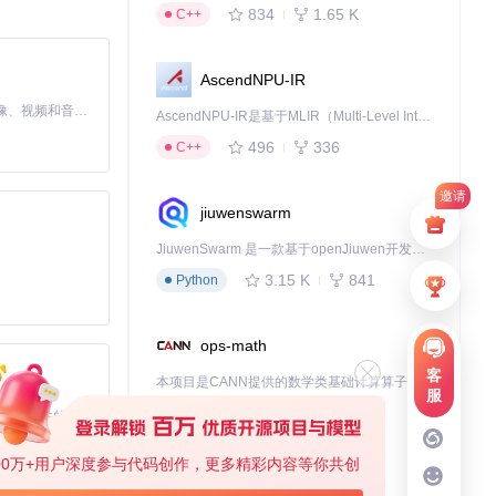
834
1.65 K
C++
AscendNPU-IR
MiniMax H3 是一个通用的全模态生成系统。它支持对由文本、图像、视频和音频组成的多模态上下文进行统一理解，并能生成分辨率高达 2K、时长可达 15 秒的带原生立体声音频的视频。得益于面向任务泛化的系统设计，H3 在预训练阶段就已具备广泛的多模态上下文理解与生成能力，能够出色地执行复杂的多模态指令。
AscendNPU-IR是基于MLIR（Multi-Level Intermediate Representation）构建的，面向昇腾亲和算子编译时使用的中间表示，提供昇腾完备表达能力，通过编译优化提升昇腾AI处理器计算效率，支持通过生态框架使能昇腾AI处理器与深度调优
496
336
C++
邀请
jiuwenswarm
JiuwenSwarm 是一款基于openJiuwen开发的智能AI Agent，它能够将大语言模型的强大能力，通过你日常使用的各类通讯应用，直接延伸至你的指尖。
3.15 K
841
Python
ops-math
客
本项目是CANN提供的数学类基础计算算子库，实现网络在NPU上加速计算。
服
1.24 K
1.36 K
C++
基于Python的Xiaozhi AI，适用于想要完整Xiaozhi体验而无需拥有专用硬件的用户。
00万+用户深度参与代码创作，更多精彩内容等你共创
deveco-code