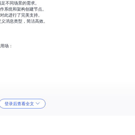
满足不同场景的需求。
操作系统和架构创建节点。
对此进行了完美支持。
定义消息类型，简洁高效。
上用场：
管理。
登录后查看全文
义消息类型。
直接执行。
S应用，那么
goroslib
无疑值得一试。立即开始探索，发现Go语言与RO