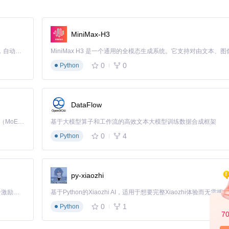
作，不久你就能运行起第一个Go编写的ROS节点了。
MiniMax-H3
列表，请访问项目主页查看。
Claude Code 的开源替代方案。连接任意大模型，编辑代码，运行命令，自动验证 — 全自动执行。用 Rust 构建，极致性能。 ｜ An open-source alternative to Claude Code. Connect any LLM, edit code, run commands, and verify changes — autonomously. Built in Rust for speed. Get Started
0
0
Python
DataFlow
Kimi K3 是Kimi能力最强的模型：这是一个拥有 2.8 万亿参数的混合专家（MoE）模型，具备原生视觉理解能力，并支持 100 万 token 的上下文窗口。
基于大模型算子和工作流的高效文本大模型训练数据合成框架
0
4
Python
py-xiaozhi
「源启盛夏」暑期校园开发者成长计划旨在激活校园开源力量，通过积分激励、认证扶持、资源倾斜等形式，引导高校组织和开发者完成「入驻 — 建项目 — 做贡献 — 获认证 — 得资源」的完整闭环。无论你是想带领社团入驻平台的组织者，还是希望用代码贡献证明自己的开发者，都能在这里找到属于你的成长路径。
0
1
Python
7