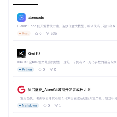
获取并开始使用
要开始使用
goroslib
，只需按照项目README中的安装步骤操
atomcode
对于更多详细信息，包括API文档、常见问题解答及完整的功能
访问项目仓库
0
535
Rust
让我们一起用Go语言，打开ROS的新篇章！
Kimi-K3
0
0
Python
源启盛夏_AtomGit暑期开发者成长计划
0
1
Markdown