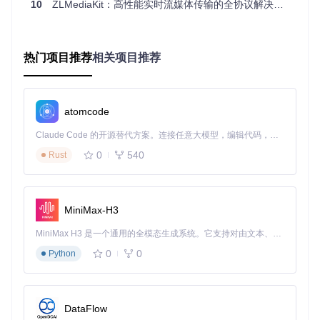
10
ZLMediaKit：高性能实时流媒体传输的全协议解决方案
播画面、商品特写和嘉宾连线，配合低延迟特性，实现"边看
边买"的流畅体验。其提供的REST API还可与电商平台无缝集
成，实现评论、点赞、下单等功能的联动。
热门项目推荐
相关项目推荐
企业视频会议：如何保障远程协作的稳定性与安全性
企业视频会议对系统稳定性和数据安全有极高要求。Ant Medi
a Server支持端到端加密传输，提供用户认证和权限管理功
能。其自适应码率技术可根据网络状况动态调整视频质量，确
atomcode
保在不稳定网络环境下仍能保持流畅通信。
Claude Code 的开源替代方案。连接任意大模型，编辑代码，运行命令，自动验证 — 全自动执行。用 Rust 构建，极致性能。 ｜ An open-source alternative to Claude Code. Connect any LLM, edit code, run commands, and verify changes — autonomously. Built in Rust for speed. Get Started
分步实践：如何从零部署WebRTC直播服务器
0
540
Rust
环境适配指南：不同操作系统的部署差异与解决方案
Ant Media Server可运行在多种操作系统环境中，但不同系统
MiniMax-H3
的配置存在细微差异：
MiniMax H3 是一个通用的全模态生成系统。它支持对由文本、图像、视频和音频组成的多模态上下文进行统一理解，并能生成分辨率高达 2K、时长可达 15 秒的带原生立体声音频的视频。得益于面向任务泛化的系统设计，H3 在预训练阶段就已具备广泛的多模态上下文理解与生成能力，能够出色地执行复杂的多模态指令。
Ubuntu 18.04/20.04 LTS
（推荐）：
0
0
Python
内置OpenJDK支持，无需额外配置Java环境
系统防火墙默认规则较为严格，需手动开放8080、1935等
端口
DataFlow
CentOS 7/8
：