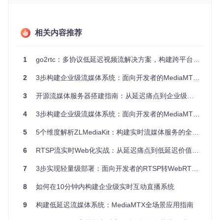
模块化架构
：高度可扩展的插件系统，支持自定义功能开发
与第三方集成
成本优势
：完全开源免费，可部署在自有服务器或云平台，
相关内容推荐
避免商业软件的许可限制
场景驱动：哪些业务场景最适合使用WebRTC直
1
go2rtc：多协议低延迟视频流解决方案，构建跨平台实时媒体传输系统
播技术
2
3步构建企业级流媒体系统：面向开发者的MediaMTX实战指南
不同的直播场景对技术有着截然不同的需求，如何判断你的业
3
开源流媒体服务器搭建指南：从延迟痛点到企业级部署实践
务是否适合采用Ant Media Server？以下是三个典型场景及解
决方案：
4
3步构建企业级流媒体系统：面向开发者的MediaMTX实战指南
在线教育平台：如何解决师生实时互动延迟问题
5
5个维度解析ZLMediaKit：构建实时流媒体服务的全栈解决方案
在线教育场景中，师生互动的即时性直接影响教学效果。传统
6
RTSP流实时Web化实战：从延迟痛点到低延迟价值的5步解决方案
直播方案的延迟会导致问答不同步、反馈滞后等问题。Ant Me
dia Server的WebRTC技术可将延迟控制在0.5秒以内，接近面
7
3步实现轻量级部署：面向开发者的RTSP转WebRTC跨平台兼容方案
对面交流体验。配合其内置的多方通话功能，可轻松实现小班
教学、小组讨论等互动模式。
8
如何在10分钟内构建企业级实时互动直播系统
直播电商系统：如何实现商品展示与用户互动的无缝衔接
9
构建低延迟流媒体系统：MediaMTX全场景应用指南
直播电商需要主播实时回应观众提问、展示商品细节。Ant Me
dia Server支持多路视频输入和实时转码功能，可同时传输主