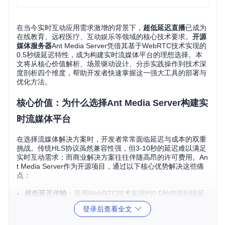
在当今实时互动应用需求激增的背景下，
超低延迟直播
已成为
在线教育、远程医疗、互动娱乐等领域的核心技术要求。
开源
媒体服务器
Ant Media Server凭借其基于WebRTC技术实现的
0.5秒级延迟特性，成为构建实时流媒体平台的理想选择。本
文将从核心价值解析、场景驱动设计、分步实践操作到技术深
度剖析四个维度，帮助开发者快速掌握这一强大工具的部署与
优化方法。
核心价值：为什么选择Ant Media Server构建实
时流媒体平台
在选择流媒体解决方案时，开发者常常面临延迟与成本的双重
挑战。传统HLS协议虽然兼容性强，但3-10秒的延迟难以满足
实时互动需求；而商业解决方案往往伴随高昂的许可费用。An
t Media Server作为开源项目，通过以下核心优势解决这些痛
点：
超低延迟传输
：采用WebRTC技术实现约0.5秒的端到端延
迟，相比HLS协议降低80%以上延迟
登录后查看全文
多协议支持
：除WebRTC外，还支持RTMP、HLS、SRT等
主流流媒体协议，满足多样化场景需求