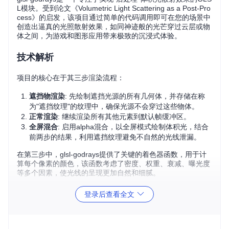
L模块。受到论文《Volumetric Light Scattering as a Post-Pro
cess》的启发，该项目通过简单的代码调用即可在您的场景中
创造出逼真的光照散射效果，如同神迹般的光芒穿过云层或物
体之间，为游戏和图形应用带来极致的沉浸式体验。
技术解析
项目的核心在于其三步渲染流程：
遮挡物渲染
: 先绘制遮挡光源的所有几何体，并存储在称
为"遮挡纹理"的纹理中，确保光源不会穿过这些物体。
正常渲染
: 继续渲染所有其他元素到默认帧缓冲区。
全屏混合
: 启用alpha混合，以全屏模式绘制体积光，结合
前两步的结果，利用遮挡纹理避免不自然的光线泄漏。
在第三步中，glsl-godrays提供了关键的着色器函数，用于计
算每个像素的颜色，该函数考虑了密度、权重、衰减、曝光度
等多个因素，使光线的呈现更加自然和细腻。
应用场景
登录后查看全文
无论是在实时渲染的游戏引擎、3D动画软件，还是虚拟现实应
用中，glsl-godrays都能大展拳脚。尤其适用于那些需要表现