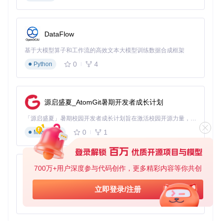
DataFlow
基于大模型算子和工作流的高效文本大模型训练数据合成框架
0
4
Python
源启盛夏_AtomGit暑期开发者成长计划
「源启盛夏」暑期校园开发者成长计划旨在激活校园开源力量，通过积分激励、认证扶持、资源倾斜等形式，引导高校组织和开发者完成「入驻 — 建项目 — 做贡献 — 获认证 — 得资源」的完整闭环。无论你是想带领社团入驻平台的组织者，还是希望用代码贡献证明自己的开发者，都能在这里找到属于你的成长路径。
0
1
Markdown
700万+用户深度参与代码创作，更多精彩内容等你共创
py-xiaozhi
基于Python的Xiaozhi AI，适用于想要完整Xiaozhi体验而无需拥有专用硬件的用户。
立即登录/注册
0
1
Python