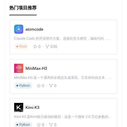
出强烈光影对比和空间层次的场景，如古老的教堂内部、森林
中的缝隙间洒下的阳光，或是科幻电影中的未来都市。
热门项目推荐
项目特点
atomcode
简单易用
: 提供清晰的源代码示例，快速上手集成到现有项
目中。
Claude Code 的开源替代方案。连接任意大模型，编辑代码，运行命令，自动验证 — 全自动执行。用 Rust 构建，极致性能。 ｜ An open-source alternative to Claude Code. Connect any LLM, edit code, run commands, and verify changes — autonomously. Built in Rust for speed. Get Started
性能优化
: 遮挡纹理可以较小尺寸渲染，节省资源，提高效
0
536
Rust
率。
高度自定义
: 可调节参数丰富，如密度、权重、衰减等，适
应各种场景需求。
兼容性强
: 支持标准GLSL语法，适用于多种图形库和框
MiniMax-H3
架。
MiniMax H3 是一个通用的全模态生成系统。它支持对由文本、图像、视频和音频组成的多模态上下文进行统一理解，并能生成分辨率高达 2K、时长可达 15 秒的带原生立体声音频的视频。得益于面向任务泛化的系统设计，H3 在预训练阶段就已具备广泛的多模态上下文理解与生成能力，能够出色地执行复杂的多模态指令。
为了更好地了解和体验glsl-godrays的魅力，不妨访问提供的
0
0
在线演示（http://erkaman.github.io/glsl-godrays/），亲自操
Python
作控制，观察光线如何在游戏中流淌。
总的来说，glsl-godrays是一个强大的工具，可以帮助开发者
轻松创建出逼真的光照效果，提升作品的艺术表现力。赶紧行
Kimi-K3
动起来，让您的项目闪耀出与众不同的光芒吧！
Kimi K3 是Kimi能力最强的模型：这是一个拥有 2.8 万亿参数的混合专家（MoE）模型，具备原生视觉理解能力，并支持 100 万 token 的上下文窗口。
0
0
Python