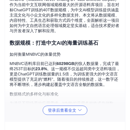
作为当前中文互联网领域规模最大的开源语料库项目，旨在对
标ChatGPT训练的40T数据规模，为中文AI模型训练提供涵盖
主流文化与小众文化的多样化数据支持。本文将从数据规模、
内容特性、工具生态和获取方式四个维度，全面解析这一项目
如何为中文自然语言处理领域奠定坚实基础，适合技术爱好者
与开发者深入了解和应用。
数据规模：打造中文AI的海量训练基石
如何衡量MNBVC的体量优势
MNBVC语料库目前已达到
60298GB
的惊人数据量，完成了最
终253T目标的
23.8%
。这一规模不仅远超同类中文语料项目，
更是ChatGPT训练数据量的1.5倍，为训练更强大的中文语言
模型提供了充足的"燃料"。随着项目的持续推进，这一数字还
将不断增长，逐步构建起覆盖中文语言全貌的数据集。
数据格式的多样化与标准化
为满足不同场景的应用需求，MNBVC采用多种格式存储数
据，包括txt、json、jsonl和parquet（多模态专用）。项目计
登录后查看全文
划最终将所有数据统一到jsonl和parquet格式，既保证了数据
的一致性和可访问性，又为多模态模型训练提供了专用格式支
持，体现了项目在数据管理上的前瞻性。