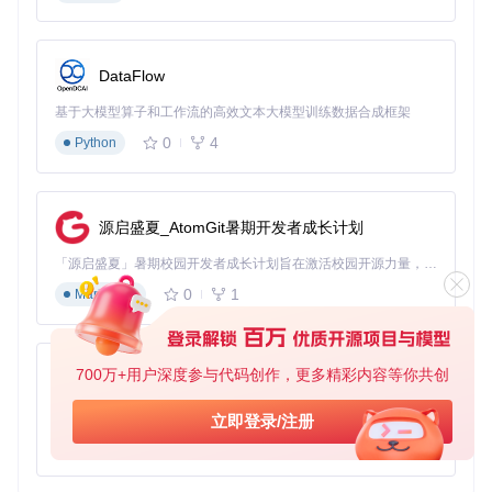
项目组开发了一系列专门优化的中文数据处理工具，包括：
charset_mnbvc
：更快速且准确的中文编码检测工具
deduplication_mnbvc
：批量转格式并去重的高效处理工
DataFlow
具
DataCheck_MNBVC
：全面的格式检查工具
基于大模型算子和工作流的高效文本大模型训练数据合成框架
0
4
这些工具的集成使用户能够轻松处理大规模中文语料，从数据
Python
清洗到格式转换，再到质量检测，形成了完整的数据处理流水
线。
代码仓库爬虫工具的创新应用
源启盛夏_AtomGit暑期开发者成长计划
为解决现有开源代码语料集的人为过滤问题，MNBVC提供了
「源启盛夏」暑期校园开发者成长计划旨在激活校园开源力量，通过积分激励、认证扶持、资源倾斜等形式，引导高校组织和开发者完成「入驻 — 建项目 — 做贡献 — 获认证 — 得资源」的完整闭环。无论你是想带领社团入驻平台的组织者，还是希望用代码贡献证明自己的开发者，都能在这里找到属于你的成长路径。
经过大规模验证的代码仓库爬虫代码，支持GitHub、notabu
0
1
g、bitbucket等多个平台的爬取。这一工具不仅扩展了语料来
Markdown
源，更确保了代码数据的原始性和多样性，为训练代码理解和
生成模型提供了宝贵资源。
700万+用户深度参与代码创作，更多精彩内容等你共创
获取方式：便捷高效的资源获取渠道
py-xiaozhi
基于Python的Xiaozhi AI，适用于想要完整Xiaozhi体验而无需拥有专用硬件的用户。
立即登录/注册
如何通过微力同步获取实时更新
0
1
Python
用户可以通过微力同步工具同步全部压缩包并接收实时更新。
这种P2P的分发方式不仅提高了下载速度，还确保了用户能够