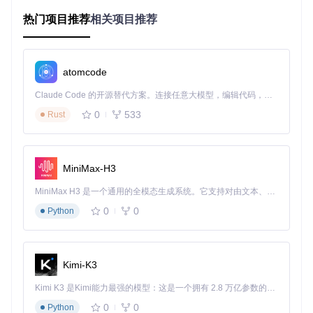
热门项目推荐
相关项目推荐
内容特性：覆盖中文语言的全场景应用
如何实现中文数据的全方位覆盖
atomcode
MNBVC数据集打破了传统语料库的局限，涵盖了新闻、作
Claude Code 的开源替代方案。连接任意大模型，编辑代码，运行命令，自动验证 — 全自动执行。用 Rust 构建，极致性能。 ｜ An open-source alternative to Claude Code. Connect any LLM, edit code, run commands, and verify changes — autonomously. Built in Rust for speed. Get Started
文、小说、书籍、杂志、论文、台词、帖子、Wiki、古诗、歌
词、商品介绍、笑话、糗事、聊天记录等
所有形式的纯文本中
0
533
Rust
文数据
。这种全面性使得模型能够学习到不同领域、不同风格
的中文表达，极大提升了模型的泛化能力和应用范围。
小众文化数据带来的独特价值
MiniMax-H3
不同于其他语料库对主流内容的侧重，MNBVC特别收录了小
MiniMax H3 是一个通用的全模态生成系统。它支持对由文本、图像、视频和音频组成的多模态上下文进行统一理解，并能生成分辨率高达 2K、时长可达 15 秒的带原生立体声音频的视频。得益于面向任务泛化的系统设计，H3 在预训练阶段就已具备广泛的多模态上下文理解与生成能力，能够出色地执行复杂的多模态指令。
众文化甚至火星文的数据。这一举措不仅丰富了语料的多样
性，更使得AI模型能够理解和处理各种非主流但真实存在的中
0
0
Python
文表达方式，为构建更贴近现实生活的中文AI系统提供了关键
支持。
工具生态：专业化的数据处理解决方案
Kimi-K3
Kimi K3 是Kimi能力最强的模型：这是一个拥有 2.8 万亿参数的混合专家（MoE）模型，具备原生视觉理解能力，并支持 100 万 token 的上下文窗口。
如何高效处理大规模中文语料
0
0
Python