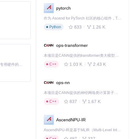
pytorch
时保持模型面数低
作为 Ascend for PyTorch 社区的核心组件，TorchNPU 是昇腾专为 PyTorch 打造的深度学习适配插件，使 PyTorch 框架能够直接调用昇腾 NPU，为开发者提供昇腾 AI 处理器的超强算力。
833
1.26 K
Python
证明高质量视觉表
ops-transformer
本项目是CANN提供的transformer类大模型算子库，实现网络在NPU上加速计算。
1.03 K
2.43 K
C++
基于Python的Xiaozhi AI，适用于想要完整Xiaozhi体验而无需拥有专用硬件的用户。
墙面材质的细腻表
ops-nn
本项目是CANN提供的神经网络类计算算子库，实现网络在NPU上加速计算。
837
1.67 K
C++
向，就像盲人通
AscendNPU-IR
AscendNPU-IR是基于MLIR（Multi-Level Intermediate Representation）构建的，面向昇腾亲和算子编译时使用的中间表示，提供昇腾完备表达能力，通过编译优化提升昇腾AI处理器计算效率，支持通过生态框架使能昇腾AI处理器与深度调优
497
337
C++