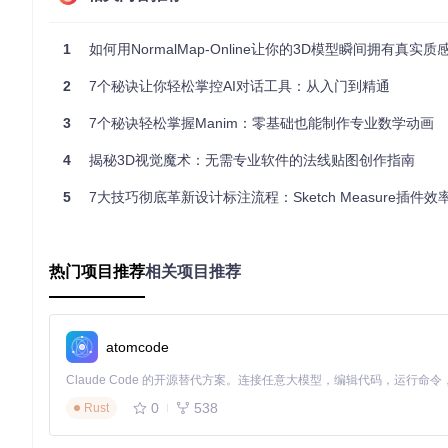
高度图通过灰度变化记录表面凹凸信息，白色代表高点，黑色代
第二阶段：核心参数调节流程
1
如何用NormalMap-Online让你的3D模型瞬间拥有真实质
成功上传高度图后，进入关键的参数调节环节。专业用户建议按
2
7个秘诀让你轻松掌控AI对话工具：从入门到精通
强度(Strength)
：控制凹凸效果的整体幅度，建议初始值设为5
3
7个秘诀轻松掌握Manim：零基础也能制作专业数学动画
层级(Level)
：调节细节的精细程度，复杂纹理建议设为3-5
模糊/锐化(Blur/Sharp)
：平衡边缘清晰度，金属材质建议增
4
揭秘3D视觉魔术：无需专业软件的法线贴图创作指南
滤镜(Filter)
：根据素材特性选择，自然纹理推荐使用"Highligh
5
7大技巧彻底革新设计标注流程：Sketch Measure插件
在线法线贴图生成工具的完整工作界面，包含高度图上传区、参
第三阶段：效果验证与导出优化
热门项目推荐
相关项目推荐
完成参数调节后，务必通过以下步骤验证效果：
旋转3D预览模型，检查不同角度下的光影变化
切换预设材质球，测试法线贴图在不同光照条件下的表现
atomcode
对比原始高度图与生成的法线贴图，确认关键细节得到保留
🎨
实用小贴士
：导出时建议选择PNG格式以保留完整的alpha通
0
538
Rust
跨行业应用：法线贴图的创新实践