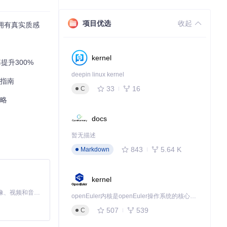
项目优选
收起
瞬间拥有真实质感
kernel
提升300%
deepin linux kernel
门指南
33
16
C
攻略
docs
暂无描述
843
5.64 K
Markdown
kernel
MiniMax H3 是一个通用的全模态生成系统。它支持对由文本、图像、视频和音频组成的多模态上下文进行统一理解，并能生成分辨率高达 2K、时长可达 15 秒的带原生立体声音频的视频。得益于面向任务泛化的系统设计，H3 在预训练阶段就已具备广泛的多模态上下文理解与生成能力，能够出色地执行复杂的多模态指令。
openEuler内核是openEuler操作系统的核心，既是系统性能与稳定性的基石，也是连接处理器、设备与服务的桥梁。
507
539
C