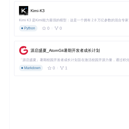
游戏开发领域
Kimi-K3
在独立游戏《星尘冒险》的开发中，团队使用在线法线贴图工具将
于1000，实现性能与视觉效果的完美平衡。
0
0
Python
产品设计可视化
家具品牌"WoodCraft"利用法线贴图技术，在电商网站展示
现直接影响购买决策。
源启盛夏_AtomGit暑期开发者成长计划
建筑可视化
建筑事务所"UrbanVision"将法线贴图应用于室内渲染，
0
1
Markdown
现，客户方案通过率提升35%。
💡
互动思考
：除了上述行业，你认为法线贴图技术还能在哪些领
技术解析：高度图转法线贴图的奥秘
法线贴图的生成过程本质上是一场"光影的数学游戏"。计算机通
过触摸感知物体表面形状。
以下是传统方法与在线工具的技术对比：