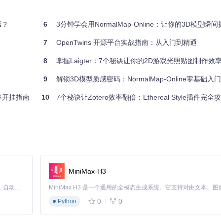
表低点，是在线法线贴图生成工具的基础输入
感？
6
3分钟学会用NormalMap-Online：让你的3D模型
以下顺序调整：
7
OpenTwins 开源平台实战指南：从入门到精通
0-70
8
掌握Laigter：7个秘诀让你的2D游戏光照贴图制作效率
级
加锐化值
9
解锁3D模型质感密码：NormalMap-Online零基础入
t"模式
效率开挂指南
10
7个秘诀让Zotero效率翻倍：Ethereal Style插件完全
数调节面板和3D实时预览窗口
MiniMax-H3
Claude Code 的开源替代方案。连接任意大模型，编辑代码，运行命令，自动验证 — 全自动执行。用 Rust 构建，极致性能。 ｜ An open-source alternative to Claude Code. Connect any LLM, edit code, run commands, and verify changes — autonomously. Built in Rust for speed. Get Started
道，同时勾选"翻转绿色通道"选项以适配Unity引擎的坐标系要求。
0
0
Python