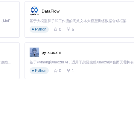
DataFlow
2D手绘纹理转换为3D模型细节，使主角盔甲的鳞片质感提升40%，同
Kimi K3 是Kimi能力最强的模型：这是一个拥有 2.8 万亿参数的混合专家（MoE）模型，具备原生视觉理解能力，并支持 100 万 token 的上下文窗口。
基于大模型算子和工作流的高效文本大模型训练数据合成框架
0
5
Python
中实现了木纹的真实触感表现，客户点击率提升27%，产品退货率下降15%，
py-xiaozhi
「源启盛夏」暑期校园开发者成长计划旨在激活校园开源力量，通过积分激励、认证扶持、资源倾斜等形式，引导高校组织和开发者完成「入驻 — 建项目 — 做贡献 — 获认证 — 得资源」的完整闭环。无论你是想带领社团入驻平台的组织者，还是希望用代码贡献证明自己的开发者，都能在这里找到属于你的成长路径。
通过简单的平面模型配合精心制作的法线贴图，在保持渲染速度的同时，实现了
0
1
Python
域创造价值？尝试结合你的专业领域提出一个创新应用场景。
过分析高度图中每个像素与其周围像素的灰度差异，计算出该点的法线方