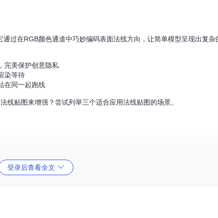
。它通过在RGB颜色通道中巧妙编码表面法线方向，让简单模型呈现出复杂
，完美保护创意隐私
渲染等待
站在同一起跑线
过法线贴图来增强？尝试列举三个适合应用法线贴图的场景。
信息，就像地形地图通过等高线表示海拔。理想的高度图应具备：
登录后查看全文