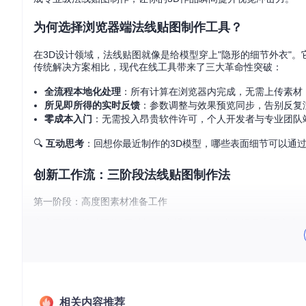
为何选择浏览器端法线贴图制作工具？
在3D设计领域，法线贴图就像是给模型穿上"隐形的细节外衣"
传统解决方案相比，现代在线工具带来了三大革命性突破：
全流程本地化处理
：所有计算在浏览器内完成，无需上传素材
所见即所得的实时反馈
：参数调整与效果预览同步，告别反复
零成本入门
：无需投入昂贵软件许可，个人开发者与专业团队
🔍
互动思考
：回想你最近制作的3D模型，哪些表面细节可以通
创新工作流：三阶段法线贴图制作法
第一阶段：高度图素材准备工作
高度图是法线贴图的"原材料"，它通过灰度值变化记录表面高度
清晰的明暗对比（避免过度曝光或欠曝）
适当的细节密度（根据最终应用场景调整）
无明显色偏（纯灰度图像效果最佳）
相关内容推荐