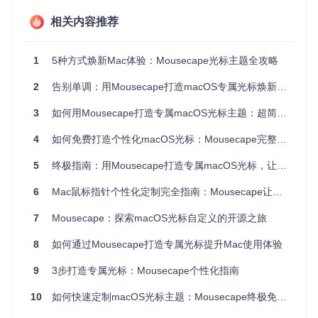
相关内容推荐
适合不同场景的光标设置方案
Mousecape提供多样化的主题选择，可满足不同使用场景的需
1
5种方式焕新Mac体验：Mousecape光标主题全攻略
求。"Svanslös Blue"主题以简约蓝色调为主，适合日常办公使
用；"Metro Modern"则提供丰富的色彩变化，适合创意工作环
2
告别单调：用Mousecape打造macOS专属光标焕新体验
境；"Memori"主题带有科技感设计，适合程序员在代码编辑时
使用；"See"主题采用手势化设计，适合需要直观视觉反馈的
3
如何用Mousecape打造专属macOS光标主题：超简单自定义教程 🖱️
场景。
4
如何免费打造个性化macOS光标：Mousecape完整使用指南
每个主题都包含完整的光标状态集合，从基本箭头到特殊功能
指针一应俱全。通过点击主题名称即可预览效果，无需应用就
5
终极指南：用Mousecape打造专属macOS光标，让你的鼠标指针焕然一新
能看到光标在不同状态下的显示效果。这种实时预览功能让你
可以在众多主题中快速找到最适合当前工作场景的方案。
6
Mac鼠标指针个性化定制完全指南：Mousecape让每个点击都充满创意
提升效率的光标主题管理技巧
7
Mousecape：探索macOS光标自定义的开源之旅
高效管理光标主题可以让你的工作流程更加顺畅。Mousecape
8
如何通过Mousecape打造专属光标提升Mac使用体验
的主题管理功能设计简洁而实用，你可以通过简单的点击操作
完成主题切换。软件会自动保存你的选择，下次启动时无需重
9
3步打造专属光标：Mousecape个性化指南
新设置。
10
如何快速定制macOS光标主题：Mousecape终极免费指南
对于经常切换工作场景的用户，建议建立主题使用习惯：编程
时使用高对比度主题提高代码阅读舒适度，设计工作时选择艺