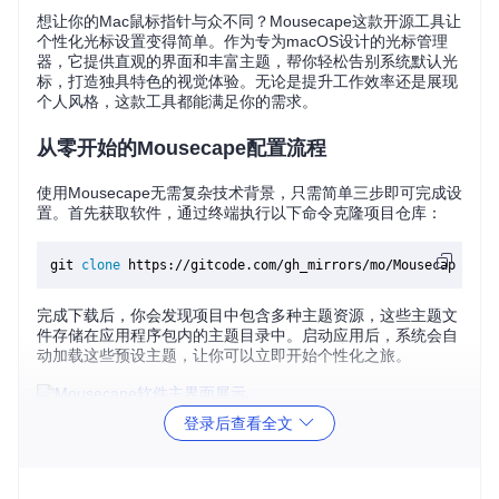
想让你的Mac鼠标指针与众不同？Mousecape这款开源工具让
个性化光标设置变得简单。作为专为macOS设计的光标管理
器，它提供直观的界面和丰富主题，帮你轻松告别系统默认光
标，打造独具特色的视觉体验。无论是提升工作效率还是展现
个人风格，这款工具都能满足你的需求。
从零开始的Mousecape配置流程
使用Mousecape无需复杂技术背景，只需简单三步即可完成设
置。首先获取软件，通过终端执行以下命令克隆项目仓库：
git 
clone
完成下载后，你会发现项目中包含多种主题资源，这些主题文
件存储在应用程序包内的主题目录中。启动应用后，系统会自
动加载这些预设主题，让你可以立即开始个性化之旅。
登录后查看全文
软件界面采用深色主题设计，左侧区域以列表形式展示各类光
标主题，每个主题都标注了设计师名称和"HD"高清标识。当前
应用的主题会以绿色对勾标记，顶部状态栏则显示"Applied Ca
pe: Svanslös Blue"，清晰指示当前使用的光标方案。