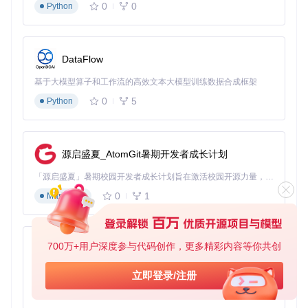
0
0
Python
Mousecape作为一款开源项目，持续接受社区贡献和改进。你
可以通过项目仓库提交反馈或参与功能开发，让这款工具更加
完善。无论是普通用户还是开发人员，都能在这个项目中找到
适合自己的使用方式，让Mac的光标体验更加个性化。
DataFlow
通过Mousecape，个性化你的Mac光标不再是复杂的技术操
作，而是简单直观的视觉定制过程。从选择预设主题到探索自
基于大模型算子和工作流的高效文本大模型训练数据合成框架
定义可能，这款工具为你打开了光标个性化的大门，让每一次
0
5
Python
鼠标移动都成为展现个人风格的机会。
源启盛夏_AtomGit暑期开发者成长计划
Mousecape
下载源代码
「源启盛夏」暑期校园开发者成长计划旨在激活校园开源力量，通过积分激励、认证扶持、资源倾斜等形式，引导高校组织和开发者完成「入驻 — 建项目 — 做贡献 — 获认证 — 得资源」的完整闭环。无论你是想带领社团入驻平台的组织者，还是希望用代码贡献证明自己的开发者，都能在这里找到属于你的成长路径。
Cursor Manager for OSX
0
1
Markdown
项目地址：
https://gitcode.com/gh_mirrors/mo/Mousecape
700万+用户深度参与代码创作，更多精彩内容等你共创
py-xiaozhi
基于Python的Xiaozhi AI，适用于想要完整Xiaozhi体验而无需拥有专用硬件的用户。
立即登录/注册
0
1
Python