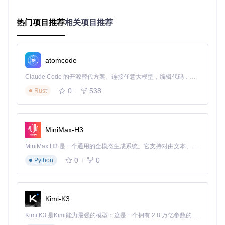
术化光标激发创意，文档阅读时则可选用柔和色调减轻视觉疲
劳。这种场景化的主题使用方式，不仅能提升视觉体验，还能
热门项目推荐
相关项目推荐
通过视觉变化帮助大脑快速进入相应工作状态。
深入了解Mousecape的文件结构
atomcode
了解项目文件结构可以帮助你更好地使用和扩展Mousecape的
功能。应用的核心主题资源存放在
Mousecape/Mousecape/I
Claude Code 的开源替代方案。连接任意大模型，编辑代码，运行命令，自动验证 — 全自动执行。用 Rust 构建，极致性能。 ｜ An open-source alternative to Claude Code. Connect any LLM, edit code, run commands, and verify changes — autonomously. Built in Rust for speed. Get Started
mages.xcassets/
目录下，这里包含了各种分辨率的图标文
0
538
Rust
件，确保在不同屏幕尺寸下都能呈现清晰的光标效果。
源代码中的
src/controllers/
目录包含了主题管理和编辑功
能的实现代码，如果你有开发能力，可以通过修改这些文件来
自定义更多高级功能。应用配置文件则存储在系统偏好设置目
MiniMax-H3
录中，记录你的主题选择和个性化设置。
MiniMax H3 是一个通用的全模态生成系统。它支持对由文本、图像、视频和音频组成的多模态上下文进行统一理解，并能生成分辨率高达 2K、时长可达 15 秒的带原生立体声音频的视频。得益于面向任务泛化的系统设计，H3 在预训练阶段就已具备广泛的多模态上下文理解与生成能力，能够出色地执行复杂的多模态指令。
常见问题与解决方案
0
0
Python
使用过程中，如果你遇到主题应用不生效的情况，可以尝试重
新启动应用或检查系统权限设置。对于高清屏幕用户，建议选
择标记"HD"的主题，这些主题在高分辨率下表现更佳。如果想
Kimi-K3
要恢复系统默认光标，只需在主题列表中选择系统默认选项即
可。
Kimi K3 是Kimi能力最强的模型：这是一个拥有 2.8 万亿参数的混合专家（MoE）模型，具备原生视觉理解能力，并支持 100 万 token 的上下文窗口。