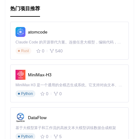
内的物品位置，从而优化清洁路线或调整照明设置。
热门项目推荐
项目特点
深度感知操作
：独特的网络层设计，使模型能够利用深度信
atomcode
息进行更精细化的决策。
端到端可训练
：一体化的设计允许直接在RGB-D数据上进
Claude Code 的开源替代方案。连接任意大模型，编辑代码，运行命令，自动验证 — 全自动执行。用 Rust 构建，极致性能。 ｜ An open-source alternative to Claude Code. Connect any LLM, edit code, run commands, and verify changes — autonomously. Built in Rust for speed. Get Started
行端到端的训练，简化了复杂的数据预处理流程。
0
540
Rust
代码清晰，文档详尽
：项目提供清晰的安装指南，详细的训
练和测试脚本，便于快速上手和二次开发。
现成的预训练模型
：项目提供预训练模型，使得开发者可以
立即开始实验，无需从零开始训练，大大缩短研发周期。
MiniMax-H3
良好引用的基础
：基于知名项目和论文复现，保证了技术的
先进性和可靠性。
MiniMax H3 是一个通用的全模态生成系统。它支持对由文本、图像、视频和音频组成的多模态上下文进行统一理解，并能生成分辨率高达 2K、时长可达 15 秒的带原生立体声音频的视频。得益于面向任务泛化的系统设计，H3 在预训练阶段就已具备广泛的多模态上下文理解与生成能力，能够出色地执行复杂的多模态指令。
通过将此项目融入您的技术栈，您不仅能够享受深度学习带来
0
0
Python
的精确分割结果，还能进一步探索深度感知技术在解决实际问
题中的潜力。无论是学术研究还是产品开发，这个项目都是一
个值得探索的强大工具。现在就访问项目的GitHub仓库，开启
您的RGB-D世界之旅吧！
DataFlow
基于大模型算子和工作流的高效文本大模型训练数据合成框架
0
5
Python