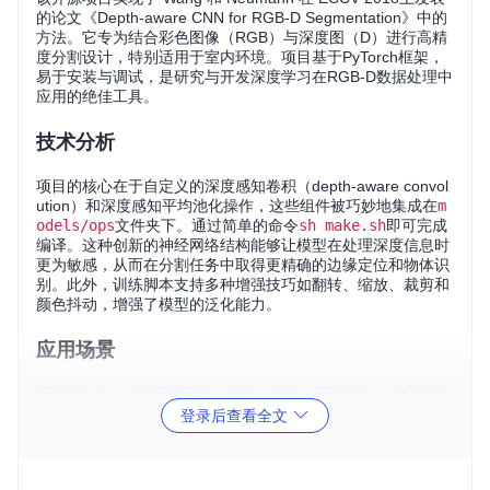
的论文《Depth-aware CNN for RGB-D Segmentation》中的
方法。它专为结合彩色图像（RGB）与深度图（D）进行高精
度分割设计，特别适用于室内环境。项目基于PyTorch框架，
易于安装与调试，是研究与开发深度学习在RGB-D数据处理中
应用的绝佳工具。
技术分析
项目的核心在于自定义的深度感知卷积（depth-aware convol
ution）和深度感知平均池化操作，这些组件被巧妙地集成在
m
odels/ops
文件夹下。通过简单的命令
sh make.sh
即可完成
编译。这种创新的神经网络结构能够让模型在处理深度信息时
更为敏感，从而在分割任务中取得更精确的边缘定位和物体识
别。此外，训练脚本支持多种增强技巧如翻转、缩放、裁剪和
颜色抖动，增强了模型的泛化能力。
应用场景
深度感知CNN在智能家居、机器人导航、增强现实、以及建筑
内部建模等领域拥有广泛的应用前景。通过对RGB-D图像的精
登录后查看全文
细分割，可以准确地区分家具、墙壁、地板等，使得机器能更
好地理解空间布局，实现更加智能的空间交互和服务。例如，
在家居自动化系统中，这样的技术可以帮助设备自动识别房间