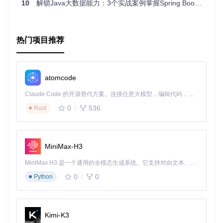
10
解锁Java大数据能力：3个实战案例掌握Spring Boot集成Spark
简化集成
：无需深入了解AWS SDK的复杂性，即可快速集
成各种AWS服务。
灵活配置
：通过Java配置，可以根据需求定制适配器的行
为。
热门项目推荐
高性能
：利用AWS Java SDK v2，保证了与AWS服务交互
的效率。
全面覆盖
：涵盖多种AWS服务，满足不同业务需求。
社区活跃
：作为Spring生态的一部分，有丰富的资源和活跃
atomcode
的社区支持，持续改进和更新。
Claude Code 的开源替代方案。连接任意大模型，编辑代码，运行命令，自动验证 — 全自动执行。用 Rust 构建，极致性能。 ｜ An open-source alternative to Claude Code. Connect any LLM, edit code, run commands, and verify changes — autonomously. Built in Rust for speed. Get Started
总之，Spring Integration AWS扩展库为开发者提供了一把打
0
536
Rust
开AWS服务宝箱的钥匙，无论你是新手还是经验丰富的开发
者，都能从中受益。立即加入，开启你的云端集成之旅吧！
MiniMax-H3
MiniMax H3 是一个通用的全模态生成系统。它支持对由文本、图像、视频和音频组成的多模态上下文进行统一理解，并能生成分辨率高达 2K、时长可达 15 秒的带原生立体声音频的视频。得益于面向任务泛化的系统设计，H3 在预训练阶段就已具备广泛的多模态上下文理解与生成能力，能够出色地执行复杂的多模态指令。
0
0
Python
Kimi-K3