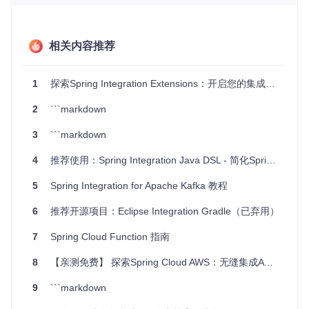
和订阅通知。
Amazon DynamoDB
：支持对NoSQL数据库DynamoDB的
操作。
Amazon Kinesis
：为实时数据流处理提供支持。
相关内容推荐
项目及技术应用场景
1
探索Spring Integration Extensions：开启您的集成新旅程
利用Spring Integration AWS扩展库，你可以轻松实现以下场
2
```markdown
景：
3
```markdown
数据存储与备份：通过S3适配器，你的应用可以自动化地
将本地文件上传至S3，或者定期从S3同步文件到本地。
4
推荐使用：Spring Integration Java DSL - 简化Spring集成开发
异步处理：使用SQS适配器，可实现后台任务异步处理，提
高系统响应速度。
5
Spring Integration for Apache Kafka 教程
实时监控：借助SNS适配器，可以实现实时事件通知和日志
监控。
6
推荐开源项目：Eclipse Integration Gradle（已弃用）
高性能数据处理：利用Kinesis适配器，可以高效处理大量
实时数据流。
7
Spring Cloud Function 指南
NoSQL数据库操作：通过DynamoDB适配器，方便地进行
读写操作，适用于大数据量、高并发的应用场景。
8
【亲测免费】 探索Spring Cloud AWS：无缝集成AWS服务的强大框架
项目特点
9
```markdown