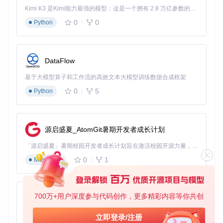
Kimi K3 是Kimi能力最强的模型：这是一个拥有 2.8 万亿参数的混合专家（MoE）模型，具备原生视觉理解能力，并支持 100 万 token 的上下文窗口。
0
0
Python
DataFlow
基于大模型算子和工作流的高效文本大模型训练数据合成框架
0
5
Python
源启盛夏_AtomGit暑期开发者成长计划
「源启盛夏」暑期校园开发者成长计划旨在激活校园开源力量，通过积分激励、认证扶持、资源倾斜等形式，引导高校组织和开发者完成「入驻 — 建项目 — 做贡献 — 获认证 — 得资源」的完整闭环。无论你是想带领社团入驻平台的组织者，还是希望用代码贡献证明自己的开发者，都能在这里找到属于你的成长路径。
0
1
Markdown
700万+用户深度参与代码创作，更多精彩内容等你共创
py-xiaozhi
基于Python的Xiaozhi AI，适用于想要完整Xiaozhi体验而无需拥有专用硬件的用户。
立即登录/注册