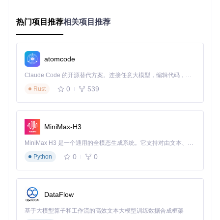
能保持接口一致性，是平衡开发效率与功能完整性的最优选
择。
热门项目推荐
相关项目推荐
三、实施步骤：从环境准备到模型训练
3.1 环境与数据准备
atomcode
🔧
前置条件
：
Claude Code 的开源替代方案。连接任意大模型，编辑代码，运行命令，自动验证 — 全自动执行。用 Rust 构建，极致性能。 ｜ An open-source alternative to Claude Code. Connect any LLM, edit code, run commands, and verify changes — autonomously. Built in Rust for speed. Get Started
0
539
已克隆LeRobot仓库：
git clone https://gitcode.co
Rust
m/GitHub_Trending/le/lerobot
本地数据集按ALOHA格式组织，包含以下核心文件：
episodes/
：存放轨迹数据
MiniMax-H3
observations/
：存储图像等感知数据
dataset_metadata.json
：数据集描述信息
MiniMax H3 是一个通用的全模态生成系统。它支持对由文本、图像、视频和音频组成的多模态上下文进行统一理解，并能生成分辨率高达 2K、时长可达 15 秒的带原生立体声音频的视频。得益于面向任务泛化的系统设计，H3 在预训练阶段就已具备广泛的多模态上下文理解与生成能力，能够出色地执行复杂的多模态指令。
📌
关键检查
：确保本地数据集路径无中文及特殊字符，权限设
0
0
Python
置正确。
3.2 源码修改实施
DataFlow
定位核心文件
src/lerobot/datasets/factory.py
，该文
件负责数据集的加载逻辑。在LeRobotDataset初始化部分
基于大模型算子和工作流的高效文本大模型训练数据合成框架
（约88行）添加本地路径参数：