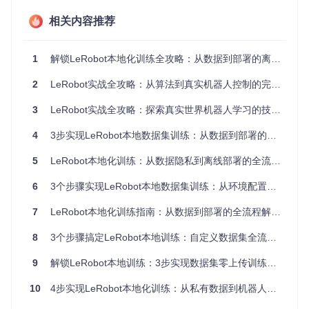
LeRobot的标准数据流程从Hugging Face Hub下载数据集，
经过处理后输入模型训练。要实现本地训练，需要重构这一流
相关内容推荐
程：
1
解锁LeRobot本地化训练全攻略：从数据到部署的离线实践指南
原始流程：Hugging Face Hub → 网络下载 → 缓存目录 → 数据加载器

2
LeRobot实战全攻略：从算法到真实机器人控制的完整路径
3
LeRobot实战全攻略：探索真实世界机器人学习的技术路径
图1：LeRobot的VLA架构展示了数据从输入到动作输出的完整
流程，本地数据集训练主要影响左侧数据输入部分
4
3步实现LeRobot本地数据集训练：从数据到部署的完整指南
2.2 方案对比与选择
5
LeRobot本地化训练：从数据隐私到离线部署的全流程解决方案
实现复杂
侵入
升级兼容
适用场
方案
度
性
性
景
6
3个步骤实现LeRobot本地数据集训练：从环境配置到模型部署
数据集代
临时测
中
低
高
7
LeRobot本地化训练指南：从数据到部署的全流程解决方案
理
试
长期使
8
3个步骤搞定LeRobot本地训练：自定义数据集全流程指南
配置扩展
中
中
中
用
9
解锁LeRobot本地训练：3步实现数据集零上传训练方案
深度定
源码调整
低
高
低
制
10
4步实现LeRobot本地化训练：从私有数据到机器人控制的全流程方案
经过对比分析，源码调整方案虽然侵入性较高，但实现简单且