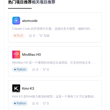
热门项目推荐
相关项目推荐
background.js
是扩展的后台脚本，负责处理扩展的主要逻
辑。它监听浏览器事件，如导航事件，并根据配置文件中的规
则重定向请求到隐私友好的替代服务。
atomcode
content.js
Claude Code 的开源替代方案。连接任意大模型，编辑代码，运行命令，自动验证 — 全自动执行。用 Rust 构建，极致性能。 ｜ An open-source alternative to Claude Code. Connect any LLM, edit code, run commands, and verify changes — autonomously. Built in Rust for speed. Get Started
content.js
是内容脚本，用于在网页中执行特定的操作。它
0
536
通常用于处理嵌入式视频的重定向。
Rust
popup.js
popup.js
是扩展弹出页面的脚本文件，处理用户点击扩展图
MiniMax-H3
标时的交互逻辑。
MiniMax H3 是一个通用的全模态生成系统。它支持对由文本、图像、视频和音频组成的多模态上下文进行统一理解，并能生成分辨率高达 2K、时长可达 15 秒的带原生立体声音频的视频。得益于面向任务泛化的系统设计，H3 在预训练阶段就已具备广泛的多模态上下文理解与生成能力，能够出色地执行复杂的多模态指令。
3. 项目的配置文件介绍
0
0
Python
manifest.json
manifest.json
是扩展的配置文件，定义了扩展的基本信
Kimi-K3
息、权限和启动文件。以下是该文件的主要内容：
Kimi K3 是Kimi能力最强的模型：这是一个拥有 2.8 万亿参数的混合专家（MoE）模型，具备原生视觉理解能力，并支持 100 万 token 的上下文窗口。
{
0
0
Python
"manifest_version"
:
2
,
"name"
:
"Privacy Redirect"
,