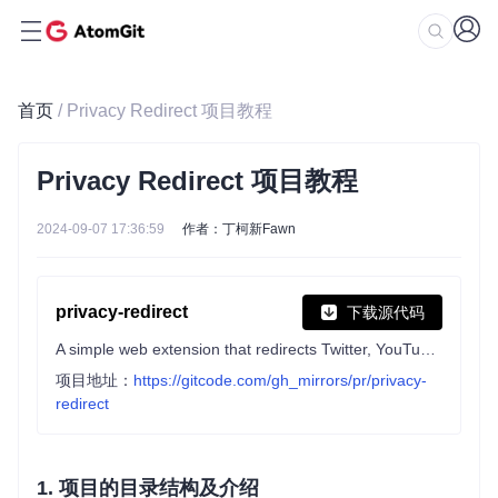
首页
/ Privacy Redirect 项目教程
Privacy Redirect 项目教程
2024-09-07 17:36:59
作者：丁柯新Fawn
privacy-redirect
下载源代码
A simple web extension that redirects Twitter, YouTube, Instagram & Google Maps requests to privacy friendly alternatives.
项目地址：
https://gitcode.com/gh_mirrors/pr/privacy-
redirect
1. 项目的目录结构及介绍