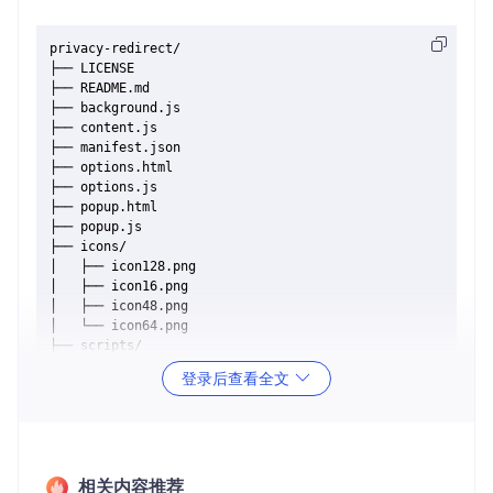
privacy-redirect/

├── LICENSE

├── README.md

├── background.js

├── content.js

├── manifest.json

├── options.html

├── options.js

├── popup.html

├── popup.js

├── icons/

│   ├── icon128.png

│   ├── icon16.png

│   ├── icon48.png

│   └── icon64.png

├── scripts/

│   ├── build.js

登录后查看全文
│   ├── test.js

│   └── utils.js

└── web-ext-artifacts/

目录结构介绍
相关内容推荐