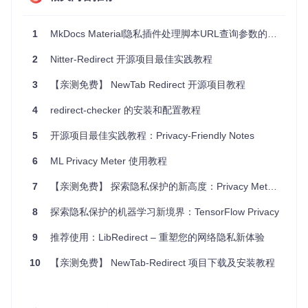
LICENSE
: 项目的开源许可证文件，采用 GPL-3.0 许可
证。
README.md
: 项目的介绍文档，包含项目的基本信息和使
1
MkDocs Material隐私插件处理脚本URL查询参数的技术解析
用说明。
background.js
: 扩展的后台脚本，处理扩展的主要逻辑。
2
Nitter-Redirect 开源项目最佳实践教程
content.js
: 内容脚本，用于在网页中执行特定的操作。
manifest.json
: 扩展的配置文件，定义扩展的基本信息、
3
【亲测免费】 NewTab Redirect 开源项目教程
权限和启动文件。
4
redirect-checker 的安装和配置教程
options.html
: 扩展的设置页面，用户可以在此配置扩展的
选项。
5
开源项目最佳实践教程：Privacy-Friendly Notes
options.js
: 设置页面的脚本文件，处理用户输入和配置保
存。
6
ML Privacy Meter 使用教程
popup.html
: 扩展的弹出页面，用户点击扩展图标时显
示。
7
【亲测免费】 探索隐私保护的新高度：Privacy Meter开源项目推荐
popup.js
: 弹出页面的脚本文件，处理用户交互。
icons/
: 扩展的图标文件夹，包含不同尺寸的图标。
8
探索隐私保护的机器学习新境界：TensorFlow Privacy
scripts/
: 包含构建和测试脚本，用于项目的开发和测试。
web-ext-artifacts/
: 构建生成的文件夹，包含扩展的打包文
9
推荐使用：LibRedirect – 重塑您的网络隐私新体验
件。
10
【亲测免费】 NewTab-Redirect 项目下载及安装教程
2. 项目的启动文件介绍
background.js