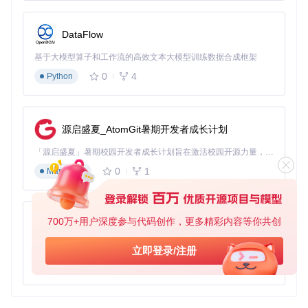
"version"
:
"1.0"
,
"description"
:
"A simple web extension that redirects T
DataFlow
"permissions"
:
[
"webRequest"
,
基于大模型算子和工作流的高效文本大模型训练数据合成框架
"webRequestBlocking"
,
"<all_urls>"
0
4
Python
]
,
"background"
:
{
"scripts"
:
[
"background.js"
]
}
,
源启盛夏_AtomGit暑期开发者成长计划
"content_scripts"
:
[
{
「源启盛夏」暑期校园开发者成长计划旨在激活校园开源力量，通过积分激励、认证扶持、资源倾斜等形式，引导高校组织和开发者完成「入驻 — 建项目 — 做贡献 — 获认证 — 得资源」的完整闭环。无论你是想带领社团入驻平台的组织者，还是希望用代码贡献证明自己的开发者，都能在这里找到属于你的成长路径。
"matches"
:
[
"<all_urls>"
]
,
"js"
:
[
"content.js"
]
0
1
Markdown
}
]
,
"browser_action"
:
{
"default_popup"
:
"popup.html"
,
700万+用户深度参与代码创作，更多精彩内容等你共创
py-xiaozhi
"default_icon"
:
{
"16"
:
"icons/icon16.png"
,
基于Python的Xiaozhi AI，适用于想要完整Xiaozhi体验而无需拥有专用硬件的用户。
立即登录/注册
"48"
:
"icons/icon48.png"
,
0
1
Python
"128"
:
"icons/icon128.png"
}
}
,
"options_ui"
:
{