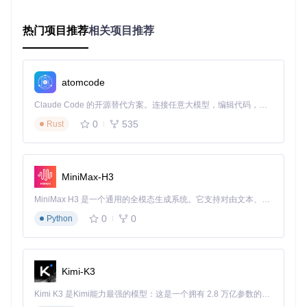
一的JSON解析逻辑，在两端实现了像素级一致的动效表现，
解决了传统开发中平台差异导致的体验不一致问题。
热门项目推荐
相关项目推荐
3. 实现原理：AE数据的JSON化转换机制
3.1 数据提取层：深度访问AE内部API
atomcode
工具通过After Effects的ExtendScript API遍历项目结构，从根
节点开始递归获取所有元素信息，包括项目元数据（版本、帧
Claude Code 的开源替代方案。连接任意大模型，编辑代码，运行命令，自动验证 — 全自动执行。用 Rust 构建，极致性能。 ｜ An open-source alternative to Claude Code. Connect any LLM, edit code, run commands, and verify changes — autonomously. Built in Rust for speed. Get Started
率、尺寸）、合成设置（持续时间、背景色）、图层属性（变
0
535
Rust
换、效果、蒙版）以及关键帧数据（时间、值、缓动曲线）。
3.2 数据转换层：标准化JSON结构映射
将AE特有的数据类型（如颜色空间、时间格式）转换为通用J
MiniMax-H3
SON类型，例如将AE的时间码转换为毫秒级时间戳，将颜色
值从8位整数转换为0-1的浮点数，并建立层级化的数据结构
MiniMax H3 是一个通用的全模态生成系统。它支持对由文本、图像、视频和音频组成的多模态上下文进行统一理解，并能生成分辨率高达 2K、时长可达 15 秒的带原生立体声音频的视频。得益于面向任务泛化的系统设计，H3 在预训练阶段就已具备广泛的多模态上下文理解与生成能力，能够出色地执行复杂的多模态指令。
（项目→合成→图层→属性→关键帧）。
0
0
Python
3.3 输出优化层：数据压缩与按需导出
针对大型项目可能产生的JSON体积过大问题，工具支持按合
成、图层或属性类型进行选择性导出，并通过移除冗余字段、
Kimi-K3
合并重复数据等方式优化输出文件大小，平均压缩率可达3
0%。
Kimi K3 是Kimi能力最强的模型：这是一个拥有 2.8 万亿参数的混合专家（MoE）模型，具备原生视觉理解能力，并支持 100 万 token 的上下文窗口。