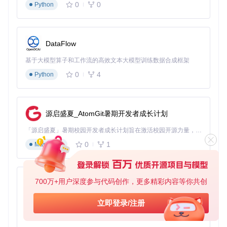
0
0
Python
4. 操作指南：3步完成AE动画JSON化
4.1 环境准备
DataFlow
确保系统已安装Node.js（v14+）和npm包管理器，通过以下
命令安装工具：
基于大模型算子和工作流的高效文本大模型训练数据合成框架
0
4
Python
git 
clone
cd
 ae-to-json

4.2 导出JSON数据
源启盛夏_AtomGit暑期开发者成长计划
在AE中打开目标项目，通过脚本编辑器运行工具提供的导出脚
「源启盛夏」暑期校园开发者成长计划旨在激活校园开源力量，通过积分激励、认证扶持、资源倾斜等形式，引导高校组织和开发者完成「入驻 — 建项目 — 做贡献 — 获认证 — 得资源」的完整闭环。无论你是想带领社团入驻平台的组织者，还是希望用代码贡献证明自己的开发者，都能在这里找到属于你的成长路径。
本，或在Node.js环境中通过代码调用：
0
1
Markdown
const
 aeToJSON = 
require
(
'ae-to-json/after-effects'
const
 ae = 
require
(
'after-effects'
);

ae.
execute
(aeToJSON).
then
(
json
 =>
 {

700万+用户深度参与代码创作，更多精彩内容等你共创
py-xiaozhi
// 处理导出的JSON数据
}).
catch
(
e
 =>
console
.
error
基于Python的Xiaozhi AI，适用于想要完整Xiaozhi体验而无需拥有专用硬件的用户。
立即登录/注册
4.3 数据应用与验证
0
1
Python