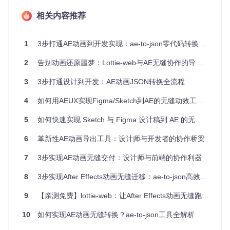
通过JSON数据直接对接开发流程，避免了信息传递中的失真
问题，使动画还原度提升至95%以上，同时将协作周期缩短一
相关内容推荐
半以上。
1
3步打通AE动画到开发实现：ae-to-json零代码转换方案
2. 应用场景：从创意到产品的全链路落地
2
告别动画还原噩梦：Lottie-web与AE无缝协作的导出全流程指南
2.1 游戏动画开发：角色动作的跨引擎复用
3
3步打通设计到开发：AE动画JSON转换全流程
某手游团队在开发角色技能动画时，设计师在AE中制作完成技
能特效后，通过ae-to-json导出JSON数据，开发团队直接解析
4
如何用AEUX实现Figma/Sketch到AE的无缝动效工作流？设计师必备的5大高效技巧
数据驱动游戏引擎中的粒子系统和骨骼动画，实现了设计稿与
游戏内效果的无缝衔接，将原本需要3天的动画对接工作缩短
至4小时。
5
如何快速实现 Sketch 与 Figma 设计稿到 AE 的无缝转换？AEUX 高效动画工作流指南 🚀
2.2 数据可视化：动态图表的高效实现
6
革新性AE动画导出工具：设计师与开发者的协作桥梁
金融科技公司需要将市场波动数据以动态图表形式展示，设计
7
3步实现AE动画无缝交付：设计师与前端的协作利器
师在AE中制作数据动画模板后，通过ae-to-json导出JSON结
构，开发团队基于此开发动态渲染引擎，实现了数据实时更新
8
3步实现After Effects动画无缝迁移：ae-to-json高效转换方案解析
与动画效果的完美结合，用户留存率提升15%。
9
【亲测免费】lottie-web：让After Effects动画无缝跑在网页端的神器！
2.3 移动应用交互：UI动效的跨平台统一
某电商APP需要在iOS和Android端保持一致的购物车交互动
10
如何实现AE动画无缝转换？ae-to-json工具全解析
效，使用ae-to-json导出AE中的动画参数后，开发团队通过统