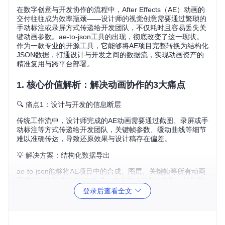
在数字创意与开发协作的流程中，After Effects（AE）动画的
交付往往成为效率瓶颈——设计师的视觉创意需要通过繁琐的
手动标注或录屏方式传递给开发团队，不仅耗时且容易丢失关
键动画参数。ae-to-json工具的出现，彻底改变了这一现状。
作为一款专业的开源工具，它能够将AE项目完整转换为结构化
JSON数据，打通设计与开发之间的数据流，实现动画资产的
精准复用与跨平台部署。
1. 核心价值解析：解决动画协作的3大痛点
🔍 痛点1：设计与开发的信息断层
传统工作流中，设计师完成的AE动画需要通过截图、录屏或手
动标注等方式传递给开发团队，关键帧参数、缓动曲线等细节
难以准确传达，导致还原效果与设计稿存在偏差。
💡 解决方案：结构化数据导出
ae-to-json能够将AE项目中的合成、图层、关键帧等所有动画
元素转换为标准化JSON格式，包含精确的数值参数（如位置
坐标、旋转角度、透明度变化）和时间轴信息，确保开发团队
登录后查看全文
获得完整的动画数据。
🚀 价值体现：减少80%沟通成本