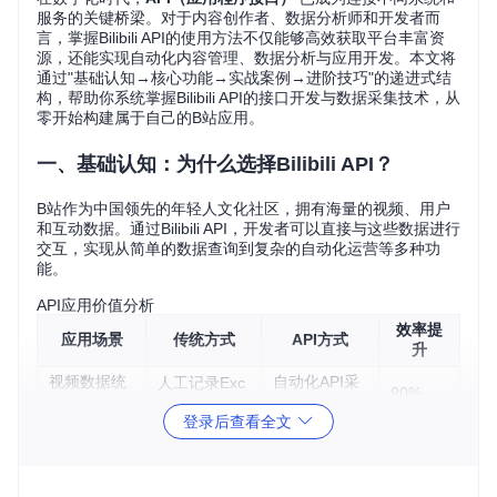
服务的关键桥梁。对于内容创作者、数据分析师和开发者而
言，掌握Bilibili API的使用方法不仅能够高效获取平台丰富资
源，还能实现自动化内容管理、数据分析与应用开发。本文将
通过"基础认知→核心功能→实战案例→进阶技巧"的递进式结
构，帮助你系统掌握Bilibili API的接口开发与数据采集技术，从
零开始构建属于自己的B站应用。
一、基础认知：为什么选择Bilibili API？
B站作为中国领先的年轻人文化社区，拥有海量的视频、用户
和互动数据。通过Bilibili API，开发者可以直接与这些数据进行
交互，实现从简单的数据查询到复杂的自动化运营等多种功
能。
API应用价值分析
效率提
应用场景
传统方式
API方式
升
视频数据统
自动化API采
人工记录Exc
90%
计
集
el
登录后查看全文
内容发布管
手动上传发
程序批量处理
85%
理
布
用户行为分
抽样调查
全量数据接口