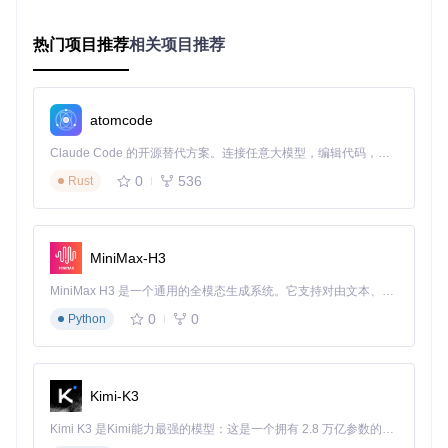
her是最佳选择
热门项目推荐
相关项目推荐
2.1 OpenCore Legacy Patcher如何为旧Mac"颁发新系统通行
证"？
想象一下，你的旧Mac就像一位经验丰富的员工，能力依然出
atomcode
众，却因为没有最新的"工作许可证"而无法进入新的工作环
境。OpenCore Legacy Patcher(OCLP)就像是一位专业的"职
Claude Code 的开源替代方案。连接任意大模型，编辑代码，运行命令，自动验证 — 全自动执行。用 Rust 构建，极致性能。 ｜ An open-source alternative to Claude Code. Connect any LLM, edit code, run commands, and verify changes — autonomously. Built in Rust for speed. Get Started
业顾问"，帮助你的Mac更新"资质证明"，获得进入新系统的资
0
536
Rust
格。
OCLP通过模拟受支持的硬件配置，让旧Mac能够安装和运行
新版本macOS。它的工作原理类似于为旧设备创建一个"翻译
器"，让新系统能够理解并充分利用旧硬件的能力。与其他工
MiniMax-H3
具相比，OCLP的优势在于：
MiniMax H3 是一个通用的全模态生成系统。它支持对由文本、图像、视频和音频组成的多模态上下文进行统一理解，并能生成分辨率高达 2K、时长可达 15 秒的带原生立体声音频的视频。得益于面向任务泛化的系统设计，H3 在预训练阶段就已具备广泛的多模态上下文理解与生成能力，能够出色地执行复杂的多模态指令。
非侵入式安装，不修改原有系统
0
0
Python
持续更新以支持最新macOS版本
针对不同硬件提供定制化补丁
开源透明，社区支持活跃
2.2 选择OCLP前需要了解的三个关键事实
Kimi-K3
在决定使用OCLP前，你需要了解以下重要信息：
Kimi K3 是Kimi能力最强的模型：这是一个拥有 2.8 万亿参数的混合专家（MoE）模型，具备原生视觉理解能力，并支持 100 万 token 的上下文窗口。