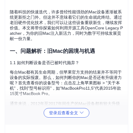
随着科技的快速迭代，许多曾经性能强劲的Mac设备逐渐被系
统更新拒之门外。但这并不意味着它们的生命就此终结。通过
老旧硬件优化技术，我们可以让这些设备重获新生，继续发挥
价值。本文将带你探索如何利用开源工具OpenCore Legacy P
atcher，为你的旧Mac注入新活力，同时为数字可持续发展贡
献一份力量。
一、问题解析：旧Mac的困境与机遇
1.1 如何判断设备是否已被时代抛弃？
每台Mac都有其生命周期，但苹果官方支持的结束并不等同于
设备的实际报废。那么，如何判断你的Mac是否还有升级潜力
呢？首先查看你的设备型号：点击左上角苹果图标 > "关于本
机"，找到"型号标识符"，如"MacBookPro11,5"代表2015年款
15英寸MacBook Pro。
通常来说，2012年至2017年间生产的Mac设备都有较大升级
价值。这些设备往往在硬件配置上仍有一战之力，只是被软件
登录后查看全文
限制所束缚。你的Mac是否也面临这样的情况：硬件运行良
好，但无法更新到最新系统，导致部分软件无法使用？