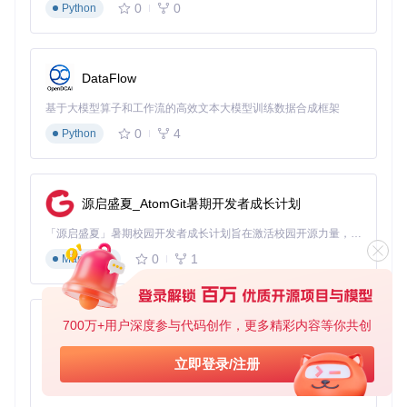
兼容性不是100%
：虽然OCLP支持大多数旧Mac，但并非
0
0
Python
所有功能都能完美工作。某些硬件组件可能无法完全驱
动，特别是较新的功能如SideCar或AirDrop。
学习曲线存在
：虽然OCLP提供了图形界面，但理解整个
DataFlow
流程仍需要一定的技术基础。预计首次设置需要2-3小时。
基于大模型算子和工作流的高效文本大模型训练数据合成框架
持续维护需求
：每次macOS更新后，可能需要重新应用补
0
4
Python
丁或等待OCLP更新支持。
⚠️
常见误区
：认为使用OCLP会使保修失效。实际上，OCLP
的安装是可逆的，移除后可以恢复到原始系统状态。但硬件改
源启盛夏_AtomGit暑期开发者成长计划
装（如更换SSD）可能会影响保修。
「源启盛夏」暑期校园开发者成长计划旨在激活校园开源力量，通过积分激励、认证扶持、资源倾斜等形式，引导高校组织和开发者完成「入驻 — 建项目 — 做贡献 — 获认证 — 得资源」的完整闭环。无论你是想带领社团入驻平台的组织者，还是希望用代码贡献证明自己的开发者，都能在这里找到属于你的成长路径。
💡
实践小贴士
：在开始前，访问OCLP官方文档，查看你的具
0
1
Markdown
体机型支持状态和已知问题。这将帮助你设定合理期望并提前
准备解决方案。
三、实施流程：四步完成旧Mac升级
700万+用户深度参与代码创作，更多精彩内容等你共创
py-xiaozhi
3.1 准备阶段：升级前的必要检查（预计耗时：30分钟）
基于Python的Xiaozhi AI，适用于想要完整Xiaozhi体验而无需拥有专用硬件的用户。
立即登录/注册
在开始升级前，请完成以下准备工作：
0
1
Python