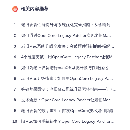
相关内容推荐
1.2 旧Mac常见的"衰老症状"有哪些？
1
老旧设备性能提升与系统优化完全指南：从诊断到维护的实用技术手册
旧Mac通常会表现出以下几种典型的"衰老症状"：
2
如何通过OpenCore Legacy Patcher实现老旧Mac的技术焕新与硬件解放：面向普通用户的开源解决方案
系统响应迟缓
：开机时间变长，应用启动缓慢
多任务处理能力下降
：同时打开几个应用就会卡顿
3
老旧Mac系统升级全攻略：突破硬件限制的终极解决方案
图形性能不足
：无法流畅播放高清视频或运行图形密集型应
用
4
4个维度突破：用OpenCore Legacy Patcher让老Mac焕发新生实战指南
网络连接问题
：Wi-Fi速度慢或不稳定
电池续航大幅缩短
：需要频繁充电
5
如何为老旧设备进行macOS系统升级与性能优化
这些问题中，有些是硬件自然老化导致，但更多是由于系统更
6
老旧Mac升级指南：如何用OpenCore Legacy Patcher实现macOS新系统支持
新停止后缺乏优化支持造成的。值得注意的是，许多2015年前
后的Mac在硬件上仍然相当 capable，只是被软件限制所拖
7
突破苹果限制：老旧Mac系统升级完整指南——让7类设备重获新生
累。
8
技术焕新：OpenCore Legacy Patcher让老旧Mac重获新生的实战指南
💡
实践小贴士
：通过"活动监视器"查看系统资源使用情况，区
分是硬件不足还是软件效率问题。如果CPU和内存使用率经常
9
老旧设备的数字重生：探索OpenCore技术如何唤醒沉睡的Mac硬件
接近100%，可能需要硬件升级；如果资源使用率不高但系统
仍然卡顿，则更可能通过软件优化解决。
10
旧Mac如何重获新生？OpenCore Legacy Patcher让老旧硬件焕发第二春
二、工具选型：为什么OpenCore Legacy Patc