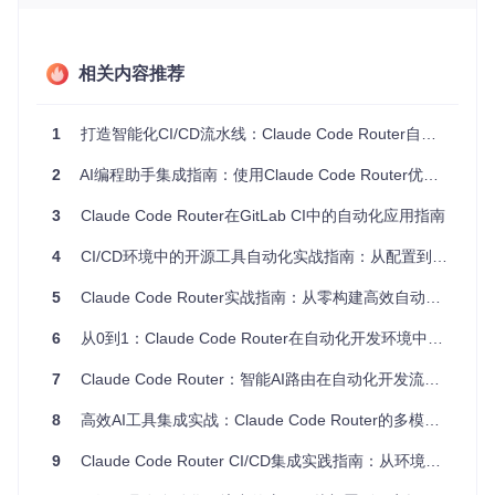
flowchart TD

    A[请求入口] --> B[环境检测器]

    B --> C{环境类型}

相关内容推荐
    C -->|交互环境| D[标准处理流程]

    C -->|CI/CD环境| E[非交互优化流程]

    D --> F[用户交互模块]

1
打造智能化CI/CD流水线：Claude Code Router自动化集成指南
    E --> G[自动配置模块]

    F & G --> H[路由决策引擎]

2
AI编程助手集成指南：使用Claude Code Router优化GitHub Actions自动化工作流
    H --> I[模型选择器]

    I --> J[API请求处理]

3
Claude Code Router在GitLab CI中的自动化应用指南
    J --> K[响应转换器]

4
CI/CD环境中的开源工具自动化实战指南：从配置到优化的全流程解析
环境检测器
：自动识别运行环境类型，区分交互与非交互模
5
式
Claude Code Router实战指南：从零构建高效自动化工作流
路由决策引擎
：基于任务类型、上下文长度和成本策略选择
6
从0到1：Claude Code Router在自动化开发环境中的实践指南
最优模型
API请求处理
：管理请求超时、重试和并发控制
7
Claude Code Router：智能AI路由在自动化开发流程中的实践指南
响应转换器
：统一不同模型提供商的响应格式
核心技术特性
8
高效AI工具集成实战：Claude Code Router的多模型路由架构与落地实践
Claude Code Router的差异化优势体现在以下几个方面：
9
Claude Code Router CI/CD集成实践指南：从环境适配到成本优化
技术
Claude Code
传统集成方案
优势对比