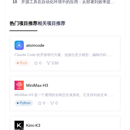
10
开源工具在自动化环境中的应用：从部署到效率提升全指南
特性
Router
环境
需手动配置环
自动检测并配
减少80%配置
适配
境变量
置CI环境
工作
热门项目推荐
相关项目推荐
模型
单一模型或手
基于规则自动
降低50%调用
选择
动切换
路由
成本
错误
智能退避与故
提升30%任务
简单超时重试
处理
障转移
成功率
atomcode
性能
多级缓存与连
减少40%响应
无特殊优化
Claude Code 的开源替代方案。连接任意大模型，编辑代码，运行命令，自动验证 — 全自动执行。用 Rust 构建，极致性能。 ｜ An open-source alternative to Claude Code. Connect any LLM, edit code, run commands, and verify changes — autonomously. Built in Rust for speed. Get Started
优化
接池
时间
0
538
Rust
Claude Code Router的模块化架构设计，支持灵活扩展和环境
适配
MiniMax-H3
环境适配：非交互模式核心配置
MiniMax H3 是一个通用的全模态生成系统。它支持对由文本、图像、视频和音频组成的多模态上下文进行统一理解，并能生成分辨率高达 2K、时长可达 15 秒的带原生立体声音频的视频。得益于面向任务泛化的系统设计，H3 在预训练阶段就已具备广泛的多模态上下文理解与生成能力，能够出色地执行复杂的多模态指令。
在GitHub Actions等CI/CD环境中，最关键的挑战是确保AI工具
0
0
Python
在无人工干预的情况下稳定运行。Claude Code Router通过
N
ON_INTERACTIVE_MODE
配置项提供了专门的环境优化。
非交互模式自动配置
Kimi-K3