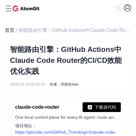
首页
/ 智能路由引擎：GitHub Actions中Claude Code Router的CI/CD效能优化实践
智能路由引擎：GitHub Actions中
Claude Code Router的CI/CD效能
优化实践
2026-04-19 08:56:34
作者：羿妍玫Ivan
claude-code-router
下载源代码
One local control plane for every AI agent: route across models, fuse new capabilities, orchestrate tools, and stay fully in control.
项目地址：
https://gitcode.com/GitHub_Trending/cl/claude-code-