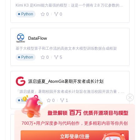
启用非交互模式后，系统会自动配置一系列关键环境变量，避
Kimi K3 是Kimi能力最强的模型：这是一个拥有 2.8 万亿参数的混合专家（MoE）模型，具备原生视觉理解能力，并支持 100 万 token 的上下文窗口。
免进程在自动化环境中挂起：
0
0
Python
{
"NON_INTERACTIVE_MODE"
:
true
,
"API_TIMEOUT_MS"
:
300000
,
DataFlow
"LOG_LEVEL"
:
"info"
}
基于大模型算子和工作流的高效文本大模型训练数据合成框架
0
5
Python
当
NON_INTERACTIVE_MODE
设置为
true
时，以下环境变量会
被自动设置：
// 环境变量自动配置逻辑
源启盛夏_AtomGit暑期开发者成长计划
if
 (config.
NON_INTERACTIVE_MODE
) {

  process.
env
.
CI
 = 
"true"
;           
// 标识CI环境
「源启盛夏」暑期校园开发者成长计划旨在激活校园开源力量，通过积分激励、认证扶持、资源倾斜等形式，引导高校组织和开发者完成「入驻 — 建项目 — 做贡献 — 获认证 — 得资源」的完整闭环。无论你是想带领社团入驻平台的组织者，还是希望用代码贡献证明自己的开发者，都能在这里找到属于你的成长路径。
  process.
env
.
FORCE_COLOR
 = 
"0"
;     
// 禁用颜色输出
0
1
Markdown
  process.
env
.
NODE_NO_READLINE
 = 
"1"
; 
// 禁用readline接口
  process.
env
.
TERM
 = 
"dumb"
;         
// 设置终端类型为dumb
700万+用户深度参与代码创作，更多精彩内容等你共创
py-xiaozhi
这些配置解决了CI环境中常见的三个关键问题：输入阻塞、输
出格式混乱和环境识别错误。
基于Python的Xiaozhi AI，适用于想要完整Xiaozhi体验而无需拥有专用硬件的用户。
立即登录/注册