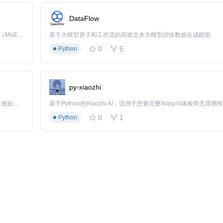
DataFlow
Kimi K3 是Kimi能力最强的模型：这是一个拥有 2.8 万亿参数的混合专家（MoE）模型，具备原生视觉理解能力，并支持 100 万 token 的上下文窗口。
基于大模型算子和工作流的高效文本大模型训练数据合成框架
0
5
Python
py-xiaozhi
「源启盛夏」暑期校园开发者成长计划旨在激活校园开源力量，通过积分激励、认证扶持、资源倾斜等形式，引导高校组织和开发者完成「入驻 — 建项目 — 做贡献 — 获认证 — 得资源」的完整闭环。无论你是想带领社团入驻平台的组织者，还是希望用代码贡献证明自己的开发者，都能在这里找到属于你的成长路径。
ackup]）
0
1
Python
直观的可视化界面，让玩家能更专注于游戏体验本身。这款开源工具不仅提供
的协作力量。建议玩家根据自身需求逐步探索各功能模块，以获得最佳使