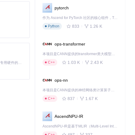
pytorch
作为 Ascend for PyTorch 社区的核心组件，TorchNPU 是昇腾专为 PyTorch 打造的深度学习适配插件，使 PyTorch 框架能够直接调用昇腾 NPU，为开发者提供昇腾 AI 处理器的超强算力。
833
1.26 K
Python
ops-transformer
本项目是CANN提供的transformer类大模型算子库，实现网络在NPU上加速计算。
1.03 K
2.43 K
C++
基于Python的Xiaozhi AI，适用于想要完整Xiaozhi体验而无需拥有专用硬件的用户。
ops-nn
本项目是CANN提供的神经网络类计算算子库，实现网络在NPU上加速计算。
837
1.67 K
C++
了高效的游戏辅助
用体验。
AscendNPU-IR
AscendNPU-IR是基于MLIR（Multi-Level Intermediate Representation）构建的，面向昇腾亲和算子编译时使用的中间表示，提供昇腾完备表达能力，通过编译优化提升昇腾AI处理器计算效率，支持通过生态框架使能昇腾AI处理器与深度调优
下载源代码
497
337
C++