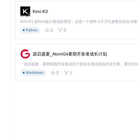
内存隔离
：与游戏进程完全隔离，避免数据交互
Kimi-K3
使用建议
新手入门
：
0
0
Python
先完成账号导入和基础设置
熟悉角色培养模块的使用
开启活动提醒功能
源启盛夏_AtomGit暑期开发者成长计划
进阶技巧
：
定期备份数据（路径：[src/Snap.Hutao/Snap.Hutao/Service/B
0
1
Markdown
自定义提醒规则以适应个人游戏习惯
利用多账号切换功能管理不同服务器角色
Snap Hutao通过技术创新，将复杂的游戏数据管理转化为
功能，更为玩家社区贡献了可扩展的技术框架，展现了开源项目
Snap.Hutao