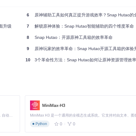
优先级建议，确保用户不错过重要内容。
6
原神辅助工具如何真正提升游戏效率？Snap Hutao
全面升级
7
解锁原神体验：Snap Hutao智能辅助的四个维度革命
8
Snap Hutao：开源原神工具箱的效率革命
9
原神玩家的效率革命：Snap Hutao开源工具箱的体
10
3个革命性方法：Snap Hutao如何让原神资源管理效率
rty]
MiniMax-H3
Claude Code 的开源替代方案。连接任意大模型，编辑代码，运行命令，自动验证 — 全自动执行。用 Rust 构建，极致性能。 ｜ An open-source alternative to Claude Code. Connect any LLM, edit code, run commands, and verify changes — autonomously. Built in Rust for speed. Get Started
0
0
Python