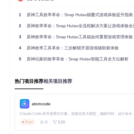
活动信息整合平台
自动聚合游戏内各类活动信息，以时间线形式展示，并提供活动
1
原神工具效率革命：Snap Hutao颠覆式游戏体验提升指南
技术亮点
：采用本地日历数据库与游戏数据定时同步机制。
2
原神效率革命：Snap Hutao全流程解决方案让游戏体验
实战应用案例
3
原神效率革命：Snap Hutao工具箱如何重塑游戏管理体验
4
原神效率工具革命：三步解锁开源游戏辅助新体验
新角色培养流程
：
5
在角色管理界面选择新获得角色
原神玩家的效率革命：Snap Hutao智能工具全方位解析
系统自动分析当前资源状况
生成包含材料获取路径的培养计划
实时追踪培养进度
热门项目推荐
相关项目推荐
配置入口
：[src/Snap.Hutao/Snap.Hutao/ViewModel/AvatarPrope
安全机制解析
atomcode
Snap Hutao采用多重安全保障措施：
0
538
本地数据存储
Rust
：所有游戏数据均保存在用户设备本地
加密处理
：敏感信息采用AES加密算法存储