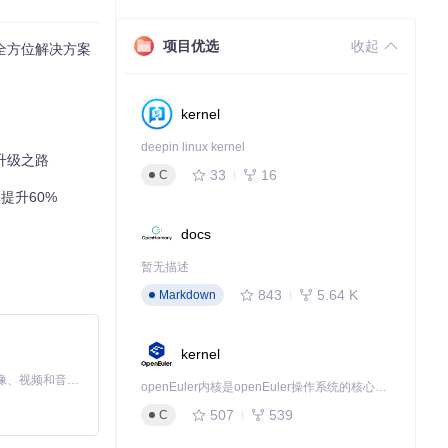
项目优选
收起
的全方位解决方案
kernel
deepin linux kernel
验升级之路
33
16
C
提升60%
docs
暂无描述
843
5.64 K
Markdown
kernel
MiniMax H3 是一个通用的全模态生成系统。它支持对由文本、图像、视频和音频组成的多模态上下文进行统一理解，并能生成分辨率高达 2K、时长可达 15 秒的带原生立体声音频的视频。得益于面向任务泛化的系统设计，H3 在预训练阶段就已具备广泛的多模态上下文理解与生成能力，能够出色地执行复杂的多模态指令。
openEuler内核是openEuler操作系统的核心，既是系统性能与稳定性的基石，也是连接处理器、设备与服务的桥梁。
507
539
C