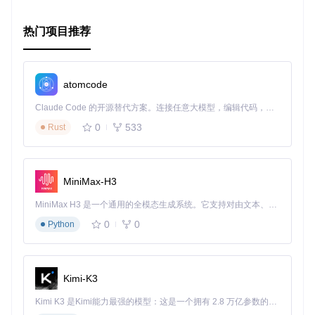
热门项目推荐
随后按照文档示例，短短数行代码即可体验JSON数据到强类
型对象的高效转化，大大提升开发效率。
atomcode
Brick\JsonMapper
是那些追求代码质量和开发效率的团队的
Claude Code 的开源替代方案。连接任意大模型，编辑代码，运行命令，自动验证 — 全自动执行。用 Rust 构建，极致性能。 ｜ An open-source alternative to Claude Code. Connect any LLM, edit code, run commands, and verify changes — autonomously. Built in Rust for speed. Get Started
理想选择。无论你是处理复杂的数据映射需求，还是寻找更可
靠、易用的JSON处理方案，都值得一试。它不仅仅是工具，
0
533
Rust
更是提升项目健壮性的得力助手。立即开始，让数据转换变得
简单而优雅！
MiniMax-H3
MiniMax H3 是一个通用的全模态生成系统。它支持对由文本、图像、视频和音频组成的多模态上下文进行统一理解，并能生成分辨率高达 2K、时长可达 15 秒的带原生立体声音频的视频。得益于面向任务泛化的系统设计，H3 在预训练阶段就已具备广泛的多模态上下文理解与生成能力，能够出色地执行复杂的多模态指令。
0
0
Python
Kimi-K3
Kimi K3 是Kimi能力最强的模型：这是一个拥有 2.8 万亿参数的混合专家（MoE）模型，具备原生视觉理解能力，并支持 100 万 token 的上下文窗口。