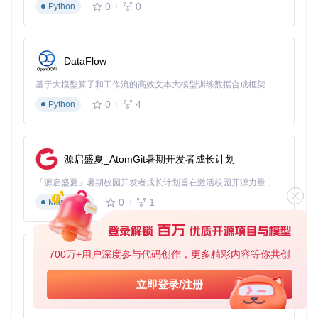
0
0
Python
DataFlow
基于大模型算子和工作流的高效文本大模型训练数据合成框架
0
4
Python
源启盛夏_AtomGit暑期开发者成长计划
「源启盛夏」暑期校园开发者成长计划旨在激活校园开源力量，通过积分激励、认证扶持、资源倾斜等形式，引导高校组织和开发者完成「入驻 — 建项目 — 做贡献 — 获认证 — 得资源」的完整闭环。无论你是想带领社团入驻平台的组织者，还是希望用代码贡献证明自己的开发者，都能在这里找到属于你的成长路径。
0
1
Markdown
700万+用户深度参与代码创作，更多精彩内容等你共创
py-xiaozhi
基于Python的Xiaozhi AI，适用于想要完整Xiaozhi体验而无需拥有专用硬件的用户。
立即登录/注册
0
1
Python