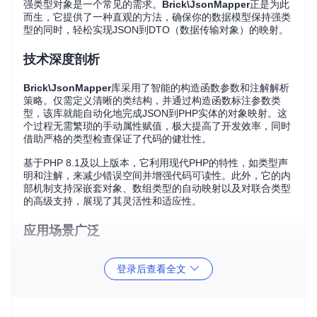
强类型对象是一个常见的需求。
Brick\JsonMapper
正是为此
而生，它提供了一种直观的方法，确保你的数据模型保持强类
型的同时，轻松实现JSON到DTO（数据传输对象）的映射。
技术深度剖析
Brick\JsonMapper
库采用了智能的构造函数参数和注解解析
策略。仅需定义清晰的类结构，并通过构造函数标注参数类
型，该库就能自动化地完成JSON到PHP实体的对象映射。这
个过程无需繁琐的手动属性赋值，极大提高了开发效率，同时
借助严格的类型检查保证了代码的健壮性。
基于PHP 8.1及以上版本，它利用现代PHP的特性，如类型声
明和注解，来减少错误空间并增强代码可读性。此外，它的内
部机制支持深嵌套对象、数组类型的自动映射以及对联合类型
的高级支持，展现了其灵活性和适应性。
应用场景广泛
项目开发
：无论是API响应处理、配置文件解析还是数据序列
登录后查看全文
化操作，
Brick\JsonMapper
都能简化从JSON到业务逻辑对
象的转换流程。
微服务接口
：对接外部API或微服务交互时，快速将接收到