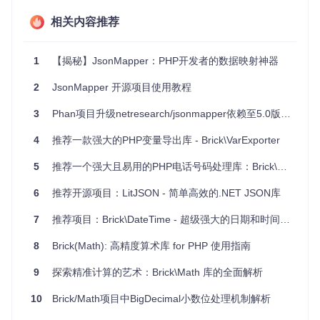
的JSON数据转化为内部分析的对象。
配置管理
相关内容推荐
：处理复杂的JSON格式配置文件，将其无缝转换
为PHP类实例，便于配置项的访问与验证。
测试数据生成
：自动化测试中快速构建期望的数据模型，提
1
【揭秘】JsonMapper：PHP开发者的数据映射神器
高测试编写的速度与质量。
2
JsonMapper 开源项目使用教程
项目亮点
3
Phan项目升级netresearch/jsonmapper依赖至5.0版本的技术解析
零配置映射
：对于简单的用例，只需定义好PHP类，即可
实现JSON到对象的直接映射，无需额外配置。
4
推荐一款强大的PHP变量导出库 - Brick\VarExporter
类型安全
：通过严格匹配构造函数的参数类型，保证映射
5
推荐一个强大且易用的PHP电话号码处理库：Brick\PhoneNumber
后的对象符合预期的类型要求，支持PHP强类型模式。
复杂对象支持
：包括嵌套对象、数组乃至联合类型的复杂
6
推荐开源项目：LitJSON - 简单高效的.NET JSON库
映射，满足不同层次的数据结构映射需求。
细粒度控制
：提供多种选项配置，如允许未指定类型的数
7
推荐项目：Brick\DateTime - 超级强大的日期和时间处理库
组和对象处理，以及如何应对多余或缺失的JSON属性，
赋予开发者高度灵活性。
8
Brick(Math): 高精度算术库 for PHP 使用指南
全面测试
：稳定的开发状态得益于详尽的单元测试覆盖
率，确保即使在开发阶段也能稳定引入生产环境。
9
探索精准计算的艺术：Brick\Math 库的全面解析
安装与上手
10
Brick/Math项目中BigDecimal小数位处理机制解析
安装过程简洁明了，借助Composer，一行命令即可加入项
目：