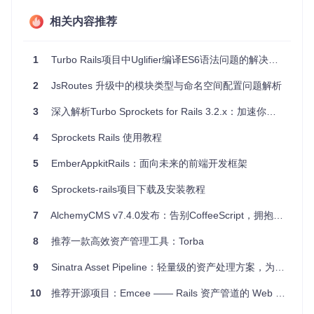
相关内容推荐
发布与兼容性
1
Turbo Rails项目中Uglifier编译ES6语法问题的解决方案
虽然Sprockets ES6主要作为实验性插件，未来可能不会达到
2
JsRoutes 升级中的模块类型与命名空间配置问题解析
稳定的1.0版本，但其目标是测试BabelJS特性并将其整合到未
来的Sprockets 4.x中。
3
深入解析Turbo Sprockets for Rails 3.2.x：加速你的资产预编译
资产预编译要求
4
Sprockets Rails 使用教程
由于与Sprockets 2.x的兼容性问题，
.es6
文件不能直接通过
c
5
EmberAppkitRails：面向未来的前端开发框架
onfig.assets.precompile = %w( foo.es6 )
进行预编
译。我们建议使用资产manifest来替代。更多信息，请参考
Sp
6
Sprockets-rails项目下载及安装教程
rockets 3.x 的升级指南
。
7
AlchemyCMS v7.4.0发布：告别CoffeeScript，拥抱现代前端工具链
项目特点
8
推荐一款高效资产管理工具：Torba
无缝集成
: Sprockets ES6完美地与Rails 3.0.0及以上版本
9
Sinatra Asset Pipeline：轻量级的资产处理方案，为你的Sinatra应用增色
配合，无需额外配置。
前沿语言支持
: 利用Babel JS，你能享受到最新的ES6特
10
推荐开源项目：Emcee —— Rails 资产管道的 Web Components 扩展
性，如箭头函数和类定义，而不用担心浏览器的兼容问
题。