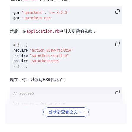
gem 
'sprockets'
, 
'>= 3.0.0'
gem 
'sprockets-es6'
然后，在
application.rb
中引入所需的依赖：
# [...]
require
"action_view/railtie"
require
"sprockets/railtie"
require
'sprockets/es6'
# [...]
现在，你可以编写ES6代码了：
// app.es6
let
square
 = (
x
) => x * x

登录后查看全文
class
Animal
 {

constructor
(
name
) {

this
.
name
 = name

  }
