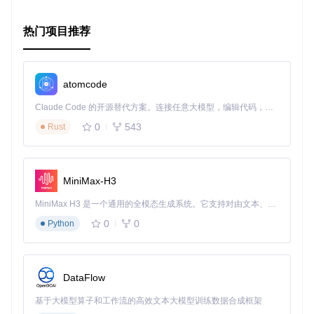
自动编译
: 在运行时或预编译阶段，Sprockets ES6会自动
将ES6代码转译成ES5，确保广泛设备的顺畅运行。
热门项目推荐
面向未来的准备
: 这个项目为将来Sprockets 4.x集成ES6打
下了基础，有助于你的项目保持更新。
如果你正在寻求在Rails应用中使用ES6的新方式，Sprockets
atomcode
ES6无疑是一个值得尝试的选择。立即加入，体验更高效、更
现代的JavaScript开发流程！
Claude Code 的开源替代方案。连接任意大模型，编辑代码，运行命令，自动验证 — 全自动执行。用 Rust 构建，极致性能。 ｜ An open-source alternative to Claude Code. Connect any LLM, edit code, run commands, and verify changes — autonomously. Built in Rust for speed. Get Started
0
543
Rust
MiniMax-H3
MiniMax H3 是一个通用的全模态生成系统。它支持对由文本、图像、视频和音频组成的多模态上下文进行统一理解，并能生成分辨率高达 2K、时长可达 15 秒的带原生立体声音频的视频。得益于面向任务泛化的系统设计，H3 在预训练阶段就已具备广泛的多模态上下文理解与生成能力，能够出色地执行复杂的多模态指令。
0
0
Python
DataFlow
基于大模型算子和工作流的高效文本大模型训练数据合成框架