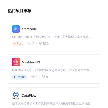
热门项目推荐
atomcode
Claude Code 的开源替代方案。连接任意大模型，编辑代码，运行命令，自动验证 — 全自动执行。用 Rust 构建，极致性能。 ｜ An open-source alternative to Claude Code. Connect any LLM, edit code, run commands, and verify changes — autonomously. Built in Rust for speed. Get Started
0
539
Rust
MiniMax-H3
MiniMax H3 是一个通用的全模态生成系统。它支持对由文本、图像、视频和音频组成的多模态上下文进行统一理解，并能生成分辨率高达 2K、时长可达 15 秒的带原生立体声音频的视频。得益于面向任务泛化的系统设计，H3 在预训练阶段就已具备广泛的多模态上下文理解与生成能力，能够出色地执行复杂的多模态指令。
0
0
Python
DataFlow
基于大模型算子和工作流的高效文本大模型训练数据合成框架