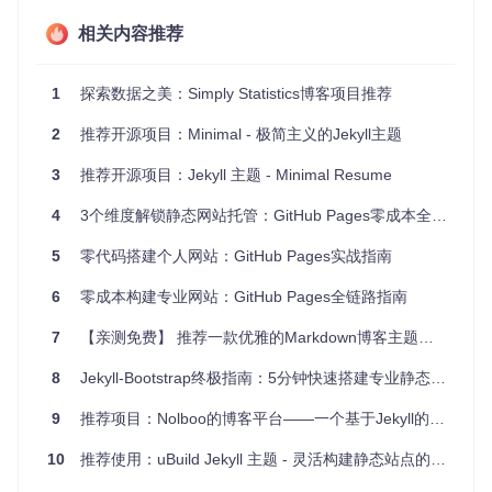
演示站点
：如果你需要展示项目或产品的信息，Simply Jek
相关内容推荐
yll 的简约设计和高效布局能很好地展现你的内容。
4、项目特点
1
探索数据之美：Simply Statistics博客项目推荐
轻量化依赖
：尽可能减少外部依赖，保持代码简洁。
2
推荐开源项目：Minimal - 极简主义的Jekyll主题
无需构建脚本
：只需 Jekyll 单独运行，即可完成站点生成。
3
推荐开源项目：Jekyll 主题 - Minimal Resume
卓越的移动体验
：注重移动端优化，确保任何设备上的良好
表现。
4
3个维度解锁静态网站托管：GitHub Pages零成本全场景应用指南
内容优先
：强调内容的突出，让文字成为真正的主角。
5
零代码搭建个人网站：GitHub Pages实战指南
要亲自体验 Simply Jekyll 的魅力，请访问
在线示例
。如需安
装和使用说明，参考项目中的
文档
，欢迎贡献你的想法和改进
至
6
GitHub
零成本构建专业网站：GitHub Pages全链路指南
。
作为 MIT 许可下的开源项目，Simply Jekyll 不仅是一个优秀
7
【亲测免费】 推荐一款优雅的Markdown博客主题：So Simple Theme
的选择，更是一个开放给所有人的创新平台。无论你是开发
者、博主还是内容创作者，不妨尝试一下，让你的内容在这个
8
Jekyll-Bootstrap终极指南：5分钟快速搭建专业静态网站
精心打造的框架中焕发新的光彩。
9
推荐项目：Nolboo的博客平台——一个基于Jekyll的静态网站生成器
10
推荐使用：uBuild Jekyll 主题 - 灵活构建静态站点的新方式