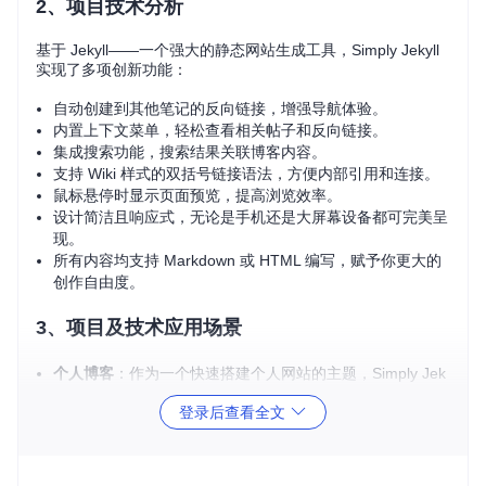
2、项目技术分析
基于 Jekyll——一个强大的静态网站生成工具，Simply Jekyll
实现了多项创新功能：
自动创建到其他笔记的反向链接，增强导航体验。
内置上下文菜单，轻松查看相关帖子和反向链接。
集成搜索功能，搜索结果关联博客内容。
支持 Wiki 样式的双括号链接语法，方便内部引用和连接。
鼠标悬停时显示页面预览，提高浏览效率。
设计简洁且响应式，无论是手机还是大屏幕设备都可完美呈
现。
所有内容均支持 Markdown 或 HTML 编写，赋予你更大的
创作自由度。
3、项目及技术应用场景
个人博客
：作为一个快速搭建个人网站的主题，Simply Jek
yll 让你可以专注于写作，而无需担心网站的设计和维护。
登录后查看全文
团队合作
：在团队协作的环境中，利用其自动链接和预览功
能，可以提升文档协作的效率和一致性。
知识库建设
：通过 Markdown 支持和内链功能，构建易于
阅读和更新的知识体系。