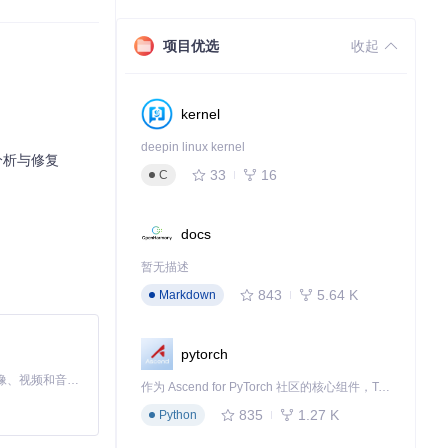
更加智能化的运
项目优选
收起
kernel
deepin linux kernel
技术分析与修复
33
16
C
docs
暂无描述
843
5.64 K
Markdown
pytorch
MiniMax H3 是一个通用的全模态生成系统。它支持对由文本、图像、视频和音频组成的多模态上下文进行统一理解，并能生成分辨率高达 2K、时长可达 15 秒的带原生立体声音频的视频。得益于面向任务泛化的系统设计，H3 在预训练阶段就已具备广泛的多模态上下文理解与生成能力，能够出色地执行复杂的多模态指令。
作为 Ascend for PyTorch 社区的核心组件，TorchNPU 是昇腾专为 PyTorch 打造的深度学习适配插件，使 PyTorch 框架能够直接调用昇腾 NPU，为开发者提供昇腾 AI 处理器的超强算力。
835
1.27 K
Python