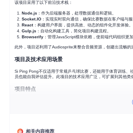
该项目采用了以下前沿技术栈：
Node.js
：作为后端服务器，处理数据通信和逻辑。
Socket.IO
：实现实时双向通信，确保比赛数据在客户端与服
React
：构建用户界面，提供高效、动态的组件化开发体验。
Gulp.js
：自动化构建工具，简化项目构建流程。
Browserify
：管理JavaScript模块依赖，使前端代码组织更
此外，项目还利用了Audiosprite来整合音频资源，创建出流畅的
项目及技术应用场景
Si Ping Pong不仅适用于常规乒乓球比赛，还能用于体育
员也能自我评估提升。此项目的技术应用广泛，可扩展到其他类
项目特点
实时交互
：使用Socket.IO实现即时分数更新，无论是本
智能音频
：通过Audiosprite和TTS API，为每名选手定
易于扩展
：预留了添加自定义硬件事件的接口，便于进行二
强大后端
：Node.js与数据库相结合，提供了稳定的数据管
然而，项目仍有待改进之处，如UI优化、CSS重构以及增加硬
相关内容推荐