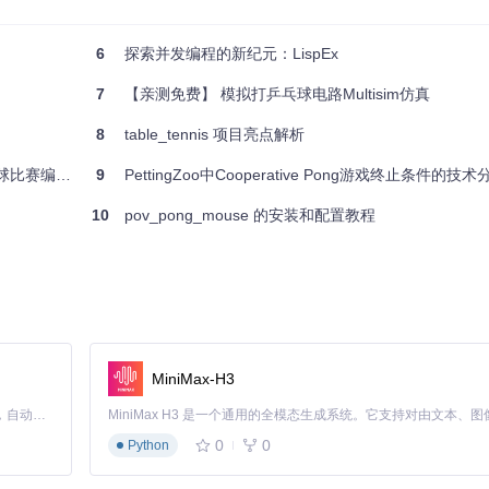
Si Ping Pong绝对值得一试。参与这个项目，让我们共同打造一个
力
6
探索并发编程的新纪元：LispEx
7
【亲测免费】 模拟打乒乓球电路Multisim仿真
8
table_tennis 项目亮点解析
赛编排利器
9
PettingZoo中Cooperative Pong游戏终止条件的
10
pov_pong_mouse 的安装和配置教程
MiniMax-H3
Claude Code 的开源替代方案。连接任意大模型，编辑代码，运行命令，自动验证 — 全自动执行。用 Rust 构建，极致性能。 ｜ An open-source alternative to Claude Code. Connect any LLM, edit code, run commands, and verify changes — autonomously. Built in Rust for speed. Get Started
0
0
Python