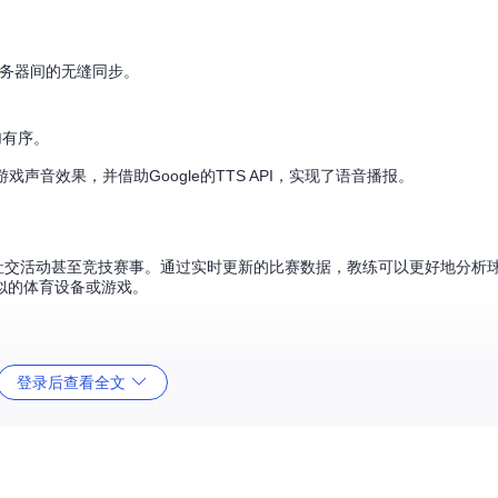
务器间的无缝同步。
加有序。
游戏声音效果，并借助Google的TTS API，实现了语音播报。
训练、社交活动甚至竞技赛事。通过实时更新的比赛数据，教练可以更好地分析
似的体育设备或游戏。
地还是远程观众，都能及时获得比赛状态。
登录后查看全文
制语音播报，增加游戏趣味性。
次开发和个性化设计。
理和存储环境。
件兼容性等，这给了开发者们进一步贡献和学习的机会。