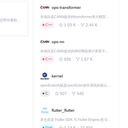
ops-transformer
本项目是CANN提供的transformer类大模型算子库，实现网络在NPU上加速计算。
「源启盛夏」暑期校园开发者成长计划旨在激活校园开源力量，通过积分激励、认证扶持、资源倾斜等形式，引导高校组织和开发者完成「入驻 — 建项目 — 做贡献 — 获认证 — 得资源」的完整闭环。无论你是想带领社团入驻平台的组织者，还是希望用代码贡献证明自己的开发者，都能在这里找到属于你的成长路径。
1.03 K
2.44 K
C++
ops-nn
本项目是CANN提供的神经网络类计算算子库，实现网络在NPU上加速计算。
839
1.67 K
C++
kernel
openEuler内核是openEuler操作系统的核心，既是系统性能与稳定性的基石，也是连接处理器、设备与服务的桥梁。
507
540
C
flutter_flutter
本仓库是 Flutter SDK 与 Flutter Engine 的 OpenHarmony 适配版本，由 CPF-Flutter 团队维护。开发者可使用熟悉的 Flutter 技术栈开发 OpenHarmony 应用，3.35.7 及以后的适配版本可基于本仓库源码构建支持 OpenHarmony 的 Flutter Engine。
1.13 K
304
Dart