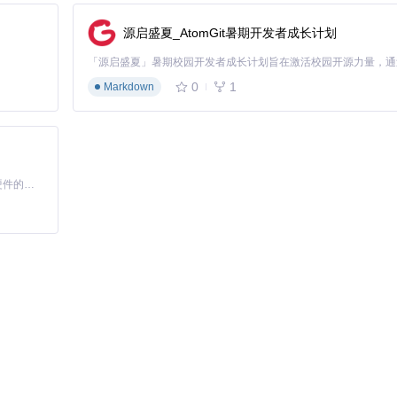
源启盛夏_AtomGit暑期开发者成长计划
0
1
Markdown
基于Python的Xiaozhi AI，适用于想要完整Xiaozhi体验而无需拥有专用硬件的用户。