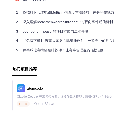
如果你是热爱乒乓球的程序员，或者对物联网和智能硬件有兴趣，那么
动世界。
1
模拟打乒乓球电路Multisim仿真：重温经典，体验科技魅
2
深入理解node-webworker-threads中的双向事件通信机制
3
pov_pong_mouse 的项目扩展与二次开发
4
【免费下载】 赛事大师乒乓球编排软件：一款专业的乒乓球比
5
乒乓球比赛抽签编排软件：让赛事管理变得轻松自如
热门项目推荐
atomcode
0
540
Rust