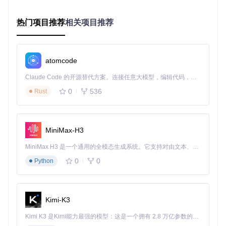
思源笔记以"内容块"作为知识管理的基本单元，每个块可以是
热门项目推荐
相关项目推荐
一段文字、一个列表、一张图片或一段代码。这种原子化的内
容组织方式使得知识可以像搭积木一样被自由组合和重组。用
户可以通过简单的拖拽操作调整块的顺序，或通过快捷键快速
复制、移动内容块，极大提升了知识重组的灵活性。
atomcode
Claude Code 的开源替代方案。连接任意大模型，编辑代码，运行命令，自动验证 — 全自动执行。用 Rust 构建，极致性能。 ｜ An open-source alternative to Claude Code. Connect any LLM, edit code, run commands, and verify changes — autonomously. Built in Rust for speed. Get Started
图：思源笔记三栏布局界面，展示文档树、块级编辑区和知识
0
536
Rust
图谱视图，体现了块级编辑与知识关联的核心设计
适用场景
：学术论文写作中的段落调整、项目计划的任务重
组、会议纪要的要点整理等需要频繁调整内容结构的场景。
MiniMax-H3
2.2 双向链接：构建知识网络
MiniMax H3 是一个通用的全模态生成系统。它支持对由文本、图像、视频和音频组成的多模态上下文进行统一理解，并能生成分辨率高达 2K、时长可达 15 秒的带原生立体声音频的视频。得益于面向任务泛化的系统设计，H3 在预训练阶段就已具备广泛的多模态上下文理解与生成能力，能够出色地执行复杂的多模态指令。
针对知识关联断裂问题，思源笔记引入了强大的双向链接功
0
0
Python
能。用户只需通过
[[关键词]]
语法即可创建内容之间的关联，
系统会自动维护链接的双向引用关系。当点击链接跳转到目标
内容时，目标内容中会显示"反向链接"列表，清晰展示所有引
用当前内容的位置。这种关联机制不仅帮助用户发现知识之间
Kimi-K3
的隐藏联系，还能逐步构建起个人知识网络。
适用场景
：构建专业领域知识体系、整理跨学科学习笔记、建
Kimi K3 是Kimi能力最强的模型：这是一个拥有 2.8 万亿参数的混合专家（MoE）模型，具备原生视觉理解能力，并支持 100 万 token 的上下文窗口。