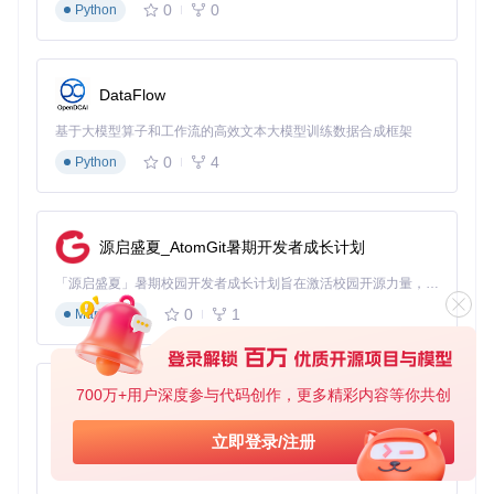
立项目文档之间的关联索引等需要展现复杂知识关系的场景。
0
0
Python
2.3 本地化部署：保障数据安全
思源笔记采用本地化优先的设计理念，所有数据默认存储在用
户设备上，确保用户对自己的知识数据拥有完全控制权。软件
DataFlow
支持端到端加密备份，用户可以选择将加密后的备份文件存储
在任意位置，既保证了数据安全，又避免了 vendor lock-in 风
基于大模型算子和工作流的高效文本大模型训练数据合成框架
险。对于需要多设备同步的用户，思源笔记提供了基于 WebD
0
4
Python
AV 的私有同步方案，实现数据在个人设备间的安全流转。
适用场景
：处理包含商业机密的工作笔记、存储个人隐私信
息、管理需要严格保密的研究数据等对数据安全有高要求的场
源启盛夏_AtomGit暑期开发者成长计划
景。
「源启盛夏」暑期校园开发者成长计划旨在激活校园开源力量，通过积分激励、认证扶持、资源倾斜等形式，引导高校组织和开发者完成「入驻 — 建项目 — 做贡献 — 获认证 — 得资源」的完整闭环。无论你是想带领社团入驻平台的组织者，还是希望用代码贡献证明自己的开发者，都能在这里找到属于你的成长路径。
三、实战应用指南
0
1
Markdown
掌握思源笔记的核心功能后，通过系统化的实践方法，可以逐
步构建起高效的个人知识管理系统。以下按照认知递进顺序，
介绍从基础配置到高级应用的完整实践路径。
700万+用户深度参与代码创作，更多精彩内容等你共创
py-xiaozhi
3.1 基础配置：快速搭建工作环境
Docker 部署方案（预估完成时间：10分钟）
基于Python的Xiaozhi AI，适用于想要完整Xiaozhi体验而无需拥有专用硬件的用户。
立即登录/注册
0
1
思源笔记提供了便捷的 Docker 部署选项，适合希望快速启动
Python
且保持环境一致性的用户：