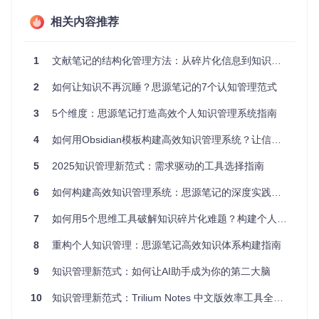
传统笔记工具大多采用线性组织结构，无法有效表达知识之间
相关内容推荐
的复杂关联。当我们学习一个新概念时，往往需要参考多个相
关主题的内容，但在缺乏关联机制的系统中，这种跨主题的知
识整合变得异常困难。长期积累下来，大量有价值的知识因无
1
文献笔记的结构化管理方法：从碎片化信息到知识晶体化
法建立有效连接而变成"信息孤岛"，难以发挥其真正价值。
1.3 隐私安全与数据主权挑战
2
如何让知识不再沉睡？思源笔记的7个认知管理范式
随着云端服务的普及，越来越多的个人数据被存储在第三方服
3
5个维度：思源笔记打造高效个人知识管理系统指南
务器上，数据泄露和隐私侵犯的风险日益增加。对于包含敏感
信息的专业笔记，许多用户担心商业服务提供商的数据收集行
4
如何用Obsidian模板构建高效知识管理系统？让信息真正为你所用
为，以及政府监管带来的数据访问风险。如何在享受数字化便
利的同时，确保知识数据的绝对安全与控制权，成为知识管理
5
2025知识管理新范式：需求驱动的工具选择指南
领域的重要课题。
6
如何构建高效知识管理系统：思源笔记的深度实践指南
二、思源笔记解决方案
7
如何用5个思维工具破解知识碎片化难题？构建个人知识体系的实战指南
思源笔记针对现代知识管理的核心痛点，提供了一套全面的解
决方案，通过创新的功能设计与技术架构，重新定义个人知识
8
重构个人知识管理：思源笔记高效知识体系构建指南
管理的方式。
9
知识管理新范式：如何让AI助手成为你的第二大脑
2.1 块级编辑：重构知识基本单元
10
知识管理新范式：Trilium Notes 中文版效率工具全解析
📌
块级编辑
：将知识拆解为最小管理单元，实现内容的自
由重组与复用。