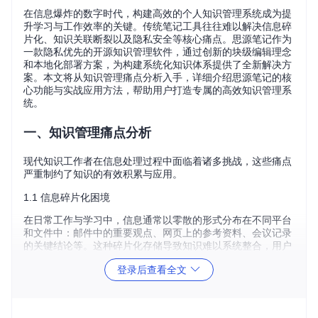
在信息爆炸的数字时代，构建高效的个人知识管理系统成为提
升学习与工作效率的关键。传统笔记工具往往难以解决信息碎
片化、知识关联断裂以及隐私安全等核心痛点。思源笔记作为
一款隐私优先的开源知识管理软件，通过创新的块级编辑理念
和本地化部署方案，为构建系统化知识体系提供了全新解决方
案。本文将从知识管理痛点分析入手，详细介绍思源笔记的核
心功能与实战应用方法，帮助用户打造专属的高效知识管理系
统。
一、知识管理痛点分析
现代知识工作者在信息处理过程中面临着诸多挑战，这些痛点
严重制约了知识的有效积累与应用。
1.1 信息碎片化困境
在日常工作与学习中，信息通常以零散的形式分布在不同平台
和文件中：邮件中的重要观点、网页上的参考资料、会议记录
的关键结论等。这种碎片化存储导致知识难以系统整合，用户
往往需要在多个应用间切换才能获取完整信息，不仅降低了工
登录后查看全文
作效率，还容易造成重要内容的遗漏。据调查，知识工作者平
均每天要花费20%的时间用于查找分散的信息资源。
1.2 知识关联断裂问题