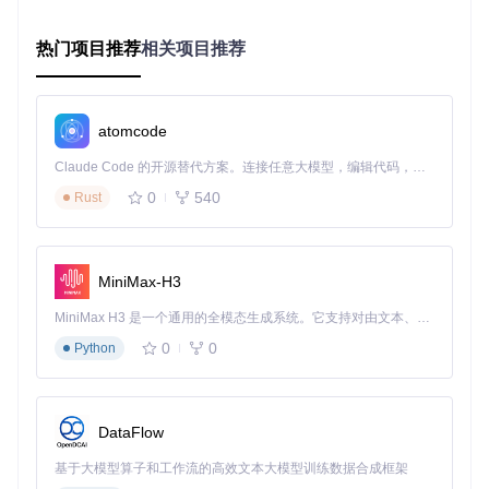
系统指令，重建通信链路。
核心要点
热门项目推荐
：
相关项目推荐
驱动适配本质是构建新系统与旧硬件间的"翻译层"
关键驱动组件包括BlueToolFixup、AirportBrcmFixup和Lilu
atomcode
工作机制涉及驱动替换、固件桥接和参数调校三个环节
Claude Code 的开源替代方案。连接任意大模型，编辑代码，运行命令，自动验证 — 全自动执行。用 Rust 构建，极致性能。 ｜ An open-source alternative to Claude Code. Connect any LLM, edit code, run commands, and verify changes — autonomously. Built in Rust for speed. Get Started
三、实施指南：分阶段驱动修复流程
0
540
Rust
3.1 准备工作与风险评估
在开始修复前，请完成以下准备工作：
MiniMax-H3
环境检查
（风险级别：低）
MiniMax H3 是一个通用的全模态生成系统。它支持对由文本、图像、视频和音频组成的多模态上下文进行统一理解，并能生成分辨率高达 2K、时长可达 15 秒的带原生立体声音频的视频。得益于面向任务泛化的系统设计，H3 在预训练阶段就已具备广泛的多模态上下文理解与生成能力，能够出色地执行复杂的多模态指令。
确认设备型号：2009-2012年MacBook Pro/Air、2011-
0
0
Python
2012年iMac及Mac mini Mid 2010
系统版本要求：macOS Ventura 13.0或更高版本
工具准备：OpenCore Legacy Patcher v0.6.6或更高版
本
DataFlow
数据安全
（风险级别：高）
基于大模型算子和工作流的高效文本大模型训练数据合成框架