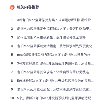
2.1 驱动适配的核心原理
相关内容推荐
蓝牙驱动适配可类比为"硬件翻译官"机制：新系统如同使用"新
版编程语言"的发送者，老旧蓝牙硬件如同仅理解"旧版方言"的
接收者，而OpenCore Legacy Patcher则扮演翻译官角色，实
1
3种老旧Mac蓝牙修复方案：从问题诊断到长期维护的全流程指南
现两者间的有效沟通。
2
老旧Mac蓝牙修复全流程解决方案：兼容性驱动安装与优化指南
这一过程通过三个关键技术环节实现：
3
如何让老旧Mac重获新生：蓝牙驱动修复全攻略
驱动替换
：用兼容的内核扩展（kext）替代系统原生驱动
固件桥接
：构建适配层模拟新系统所需的固件接口
4
老旧Mac蓝牙驱动复活指南：从故障诊断到深度优化
参数调校
：优化蓝牙通信参数以提升连接稳定性
2.2 关键驱动组件解析
5
macOS蓝牙驱动适配解决方案：老旧Mac设备的兼容性修复指南
内核扩展（kext）
是macOS系统中的驱动程序载体，相当于
6
3种方案解决老旧Mac升级后蓝牙失效问题：从诊断到优化的完整指南
硬件与操作系统间的"翻译器"。在蓝牙修复中，核心驱动组件
包括：
7
老旧Mac蓝牙修复全攻略：让经典设备重获无线连接能力
BlueToolFixup.kext
：修复蓝牙固件上传流程，解决设备
8
5步终极解决方案：老旧Mac升级后蓝牙失效的实战指南
配对失败问题
AirportBrcmFixup.kext
：为Broadcom系列蓝牙芯片提供
9
老旧Mac蓝牙驱动适配：从技术溯源到专家级优化全指南
兼容性支持
Lilu.kext
：作为底层框架，协调各驱动模块间的通信
10
5个步骤解决老旧Mac升级新系统后的蓝牙驱动适配难题
这些组件通过修改内核数据结构，使老旧蓝牙芯片能够理解新