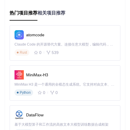
当你使用公共电脑读取私人硬盘时，是否担心数据被窃取？N
TFSTool采用本地处理机制，所有磁盘操作在设备端完成，不
热门项目推荐
相关项目推荐
向云端发送任何数据。隐私保护模块会自动记录操作日志（路
径：
~/Library/Logs/NTFSTool/
），但仅用于故障排查，
可随时手动清除。
atomcode
💡 实用提示：在偏好设置的"Privacy"标签页中，可设置敏感操
Claude Code 的开源替代方案。连接任意大模型，编辑代码，运行命令，自动验证 — 全自动执行。用 Rust 构建，极致性能。 ｜ An open-source alternative to Claude Code. Connect any LLM, edit code, run commands, and verify changes — autonomously. Built in Rust for speed. Get Started
作二次确认，防止误删除重要文件。
0
539
Rust
NTFS工具安装教程：3步完成配置
克隆仓库：
git clone https://gitcode.com/gh_mir
MiniMax-H3
rors/nt/ntfstool
MiniMax H3 是一个通用的全模态生成系统。它支持对由文本、图像、视频和音频组成的多模态上下文进行统一理解，并能生成分辨率高达 2K、时长可达 15 秒的带原生立体声音频的视频。得益于面向任务泛化的系统设计，H3 在预训练阶段就已具备广泛的多模态上下文理解与生成能力，能够出色地执行复杂的多模态指令。
进入目录：
cd ntfstool
运行安装脚本：
./install.sh
（需要管理员权限）
0
0
Python
安装完成后，程序会自动在应用程序文件夹创建快捷方式。首
次启动时，系统会请求辅助功能权限，授予后即可正常使用所
有功能。
DataFlow
适合人群判断指南
基于大模型算子和工作流的高效文本大模型训练数据合成框架