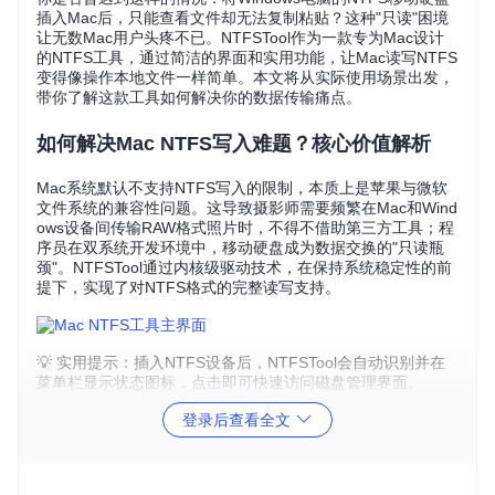
插入Mac后，只能查看文件却无法复制粘贴？这种"只读"困境
让无数Mac用户头疼不已。NTFSTool作为一款专为Mac设计
的NTFS工具，通过简洁的界面和实用功能，让Mac读写NTFS
变得像操作本地文件一样简单。本文将从实际使用场景出发，
带你了解这款工具如何解决你的数据传输痛点。
如何解决Mac NTFS写入难题？核心价值解析
Mac系统默认不支持NTFS写入的限制，本质上是苹果与微软
文件系统的兼容性问题。这导致摄影师需要频繁在Mac和Wind
ows设备间传输RAW格式照片时，不得不借助第三方工具；程
序员在双系统开发环境中，移动硬盘成为数据交换的"只读瓶
颈"。NTFSTool通过内核级驱动技术，在保持系统稳定性的前
提下，实现了对NTFS格式的完整读写支持。
💡 实用提示：插入NTFS设备后，NTFSTool会自动识别并在
菜单栏显示状态图标，点击即可快速访问磁盘管理界面。
登录后查看全文
场景化优势：从日常使用到专业需求
场景一：新手也能轻松上手的磁盘管理方案