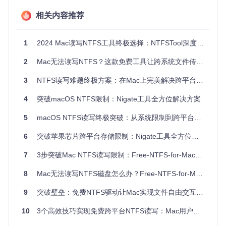
面对复杂的磁盘工具，你是否曾因看不懂专业术语而放弃操
作？NTFSTool的界面设计遵循"功能可视化"原则，左侧清晰列
相关内容推荐
出系统卷和外部卷，右侧实时显示磁盘详细信息。进度条颜色
区分已用空间（红色）和可用空间（黄色），让你一眼掌握存
储状态。即使是电脑新手，也能在30秒内学会挂载/卸载磁
1
2024 Mac读写NTFS工具终极选择：NTFSTool深度评测与竞品横评
盘。
2
Mac无法读写NTFS？这款免费工具让跨系统文件传输不再愁
💡 实用提示：右键点击外部卷可直接选择"在访达中显示"，无
需记住复杂的终端命令。
3
NTFS读写难题终极方案：在Mac上完美解决跨平台文件传输
场景二：如何打造个性化的工具使用体验？
4
突破macOS NTFS限制：Nigate工具全方位解决方案
不同用户有不同的使用习惯：夜间工作者需要深色主题保护视
5
macOS NTFS读写终极突破：从系统限制到跨平台解决方案的技术解密
力，多语言用户希望界面切换自如。NTFSTool的偏好设置面
板提供了丰富的定制选项，包括主题切换（系统/深色/浅
6
突破苹果芯片跨平台存储限制：Nigate工具全方位解析
色）、语言选择（支持20种以上语言）、开机启动等。这些设
置保存在
~/Library/NTFSTool/preferences.json
文件
7
3步突破Mac NTFS读写限制：Free-NTFS-for-Mac技术解决方案全解析
中，可手动备份或迁移。
8
Mac无法读写NTFS磁盘怎么办？Free-NTFS-for-Mac工具全攻略
💡 实用提示：勾选"跟随系统启动"后，工具会在后台自动运
9
突破壁垒：免费NTFS驱动让Mac实现文件自由交互的完整指南
行，插入NTFS设备时无需手动启动程序。
10
3个高效技巧实现免费跨平台NTFS读写：Mac用户的外部存储解决方案
场景三：数据安全如何保障？隐私保护机制解析