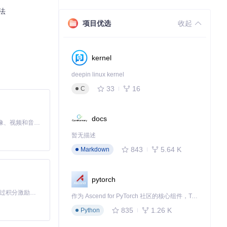
方法
项目优选
收起
kernel
deepin linux kernel
33
16
C
docs
MiniMax H3 是一个通用的全模态生成系统。它支持对由文本、图像、视频和音频组成的多模态上下文进行统一理解，并能生成分辨率高达 2K、时长可达 15 秒的带原生立体声音频的视频。得益于面向任务泛化的系统设计，H3 在预训练阶段就已具备广泛的多模态上下文理解与生成能力，能够出色地执行复杂的多模态指令。
暂无描述
843
5.64 K
Markdown
pytorch
「源启盛夏」暑期校园开发者成长计划旨在激活校园开源力量，通过积分激励、认证扶持、资源倾斜等形式，引导高校组织和开发者完成「入驻 — 建项目 — 做贡献 — 获认证 — 得资源」的完整闭环。无论你是想带领社团入驻平台的组织者，还是希望用代码贡献证明自己的开发者，都能在这里找到属于你的成长路径。
作为 Ascend for PyTorch 社区的核心组件，TorchNPU 是昇腾专为 PyTorch 打造的深度学习适配插件，使 PyTorch 框架能够直接调用昇腾 NPU，为开发者提供昇腾 AI 处理器的超强算力。
835
1.26 K
Python