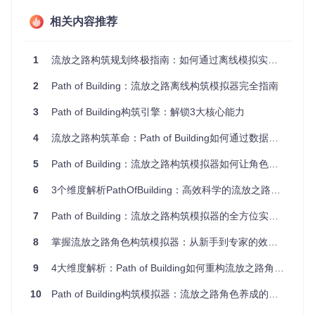
比各项数据，选择最优解
相关内容推荐
专业玩家进阶：在"高级设置"中启用"节点效率分析"，系统会
自动计算每个天赋点的投入产出比，帮你识别那些看似诱人却
实际效率低下的节点。对于复杂的珠宝配置，可通过"珠宝影
1
流放之路构筑规划终极指南：如何通过离线模拟实现资源零浪费
响范围"功能直观查看每个珠宝对周围天赋的加成效果。
2
Path of Building：流放之路离线构筑模拟器完全指南
资源预演器：如何避免装备投资失误
3
Path of Building构筑引擎：解锁3大核心能力
你是否曾为一件看似完美的装备投入大量通货，实际装配后却
发现与角色构筑不匹配？PoB的资源预演功能让你能够在虚拟
4
流放之路构筑革命：Path of Building如何通过数据驱动提升70%决策效率
环境中测试各种装备组合，精确计算每件装备对整体强度的影
响，避免在游戏中进行无效投资。
5
Path of Building：流放之路构筑模拟器如何让角色养成效率提升300%
6
3个维度解析PathOfBuilding：高效科学的流放之路角色规划指南
3步上手装备资源预演
7
Path of Building：流放之路构筑模拟器的全方位实战指南
📌
第一步
：在"装备"标签页点击"导入装备"，直接粘贴游戏中
8
掌握流放之路角色构筑模拟器：从新手到专家的效率提升指南
按Ctrl+C复制的装备信息 📌
第二步
：系统会自动解析装备词
缀并计算对角色的具体加成，红色字体显示当前无法支持的修
饰词 📌
9
4大维度解析：Path of Building如何重构流放之路角色构筑流程
第三步
：点击"保存装备方案"，可创建多个装备组合方
案进行对比，找出最优搭配
10
Path of Building构筑模拟器：流放之路角色养成的效率革命解决方案
专业玩家进阶：通过"物品数据库"功能，你可以浏览游戏中所