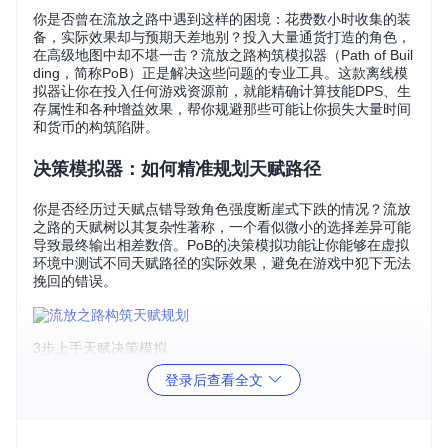
你是否曾在流放之路中遇到这样的困境：花费数小时收集的装
备，实际效果却与预期天差地别？投入大量通货打造的角色，
在高级地图中却不堪一击？流放之路构筑模拟器（Path of Buil
ding，简称PoB）正是解决这些问题的专业工具。这款离线模
拟器让你在投入任何游戏资源前，就能精确计算技能DPS、生
存属性和各种增益效果，帮你规避那些可能让你损失大量时间
和货币的构筑陷阱。
决策模拟器：如何精准规划天赋路径
你是否经历过天赋点错导致角色强度断崖式下跌的情况？流放
之路的天赋树以其复杂性著称，一个看似微小的选择差异可能
导致最终输出相差数倍。PoB的决策模拟功能让你能够在虚拟
环境中测试不同天赋路径的实际效果，避免在游戏中犯下无法
挽回的错误。
3步上手天赋决策模拟
登录后查看全文
📌
第一步
：在主界面选择"天赋树"标签，系统会根据你选择的
职业自动加载基础天赋盘 📌
第二步
：拖动鼠标在天赋树上规
划路径，右侧面板会实时显示每个节点对角色属性的具体影响
📌
第三步
：点击"比较"按钮保存当前方案，尝试不同路径后对