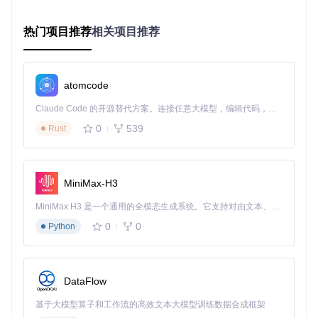
有独特装备的属性，并直接拖入模拟器测试效果。对于稀有装
备，使用"随机词缀生成器"功能可以模拟不同词缀组合的可能
性，帮你确定值得追求的属性范围。
热门项目推荐
相关项目推荐
场景推演器：如何应对各种战斗环境
atomcode
你是否曾在更换地图或遇到特定Boss时，发现角色突然变得不
堪一击？流放之路中不同场景对角色的要求差异巨大，PoB的
Claude Code 的开源替代方案。连接任意大模型，编辑代码，运行命令，自动验证 — 全自动执行。用 Rust 构建，极致性能。 ｜ An open-source alternative to Claude Code. Connect any LLM, edit code, run commands, and verify changes — autonomously. Built in Rust for speed. Get Started
场景推演功能让你能够模拟各种战斗环境，提前调整构筑以应
对不同挑战。
0
539
Rust
3步上手场景推演设置
MiniMax-H3
📌
第一步
：在"计算"标签页找到"场景设置"面板，选择要模拟
的怪物类型和难度 📌
第二步
：调整怪物抗性、元素反射等特
MiniMax H3 是一个通用的全模态生成系统。它支持对由文本、图像、视频和音频组成的多模态上下文进行统一理解，并能生成分辨率高达 2K、时长可达 15 秒的带原生立体声音频的视频。得益于面向任务泛化的系统设计，H3 在预训练阶段就已具备广泛的多模态上下文理解与生成能力，能够出色地执行复杂的多模态指令。
殊属性，模拟特定地图或Boss战环境 📌
第三步
：点击"运行模
0
0
Python
拟"，系统会生成详细的战斗报告，包括DPS、生存时间和资
源消耗
专业玩家进阶：使用"高级战斗模拟"功能可以设置战斗持续时
DataFlow
间、技能释放顺序和药水使用时机，更精确地预测实际战斗表
现。对于复杂的技能组合，可通过"技能连锁分析"功能查看各
基于大模型算子和工作流的高效文本大模型训练数据合成框架
个技能之间的相互作用和协同效果。