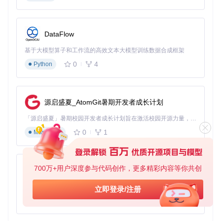
备份频率：每月一次
存储方式：本地存储
推荐格式：HTML（便于浏览）
DataFlow
临时数据
（如验证码、通知消息）
基于大模型算子和工作流的高效文本大模型训练数据合成框架
备份频率：按需备份
0
4
Python
存储方式：临时文件夹
保留期限：30天自动清理
快速上手指南
源启盛夏_AtomGit暑期开发者成长计划
完成WeChatMsg的安装与基础配置仅需三个步骤：
「源启盛夏」暑期校园开发者成长计划旨在激活校园开源力量，通过积分激励、认证扶持、资源倾斜等形式，引导高校组织和开发者完成「入驻 — 建项目 — 做贡献 — 获认证 — 得资源」的完整闭环。无论你是想带领社团入驻平台的组织者，还是希望用代码贡献证明自己的开发者，都能在这里找到属于你的成长路径。
环境准备
0
1
Markdown
git 
clone
cd
 WeChatMsg

700万+用户深度参与代码创作，更多精彩内容等你共创
py-xiaozhi
基于Python的Xiaozhi AI，适用于想要完整Xiaozhi体验而无需拥有专用硬件的用户。
启动程序
立即登录/注册
0
1
Python