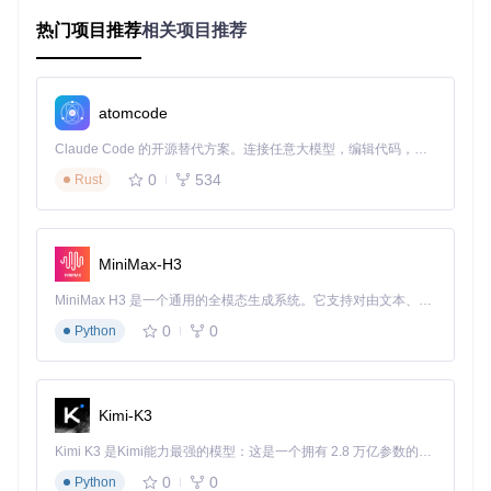
数据隐
访问控
网络
备份方式
适用场景
私性
制权
依赖
热门项目推荐
相关项目推荐
★★★
完全自
无需
隐私敏感型
WeChat
Msg
★★
主
网络
数据
微信云备
★★★
部分受
必须
临时迁移需
atomcode
份
☆☆
控
联网
求
Claude Code 的开源替代方案。连接任意大模型，编辑代码，运行命令，自动验证 — 全自动执行。用 Rust 构建，极致性能。 ｜ An open-source alternative to Claude Code. Connect any LLM, edit code, run commands, and verify changes — autonomously. Built in Rust for speed. Get Started
★★★
完全自
无需
少量重要信
手动截图
★☆
主
网络
息
0
534
Rust
高效备份策略制定：从数据筛选到定期维护
MiniMax-H3
分级备份体系构建
MiniMax H3 是一个通用的全模态生成系统。它支持对由文本、图像、视频和音频组成的多模态上下文进行统一理解，并能生成分辨率高达 2K、时长可达 15 秒的带原生立体声音频的视频。得益于面向任务泛化的系统设计，H3 在预训练阶段就已具备广泛的多模态上下文理解与生成能力，能够出色地执行复杂的多模态指令。
根据聊天记录的价值密度，建议建立三级备份策略：
0
0
Python
核心数据
（如家庭对话、重要工作沟通）
备份频率：每周一次
存储方式：加密本地存储+异地备份
Kimi-K3
推荐格式：HTML（阅读）+CSV（数据处理）
Kimi K3 是Kimi能力最强的模型：这是一个拥有 2.8 万亿参数的混合专家（MoE）模型，具备原生视觉理解能力，并支持 100 万 token 的上下文窗口。
常规数据
（如一般群聊、日常交流）
0
0
Python