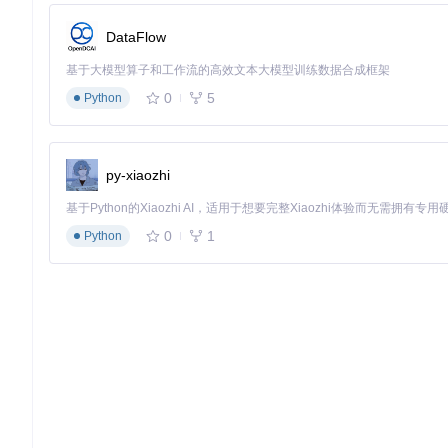
文件命名采用标准化规则：
[学段]-[学科]-[版本]-[章节].pd
DataFlow
场景落地：技术赋能教育的实践案例
基于大模型算子和工作流的高效文本大模型训练数据合成框架
技术创新的价值最终要通过实际应用来体现。电子课本解析工具
0
5
Python
典型应用场景对比
应用场景
传统方法
单本教材下载
手动点击30+次，耗时15分钟
1次UR
py-xiaozhi
多学科资源整合
跨平台切换，重复认证，易遗漏
统一接
教材更新跟踪
定期手动检查，易错过更新
版本比
0
1
Python
教学资源管理的数字化转型
某重点中学教研组通过该工具构建了校本教材资源库，实现了三
资源获取模式
：从"分散搜索"到"集中管理"，建立了包含12
更新维护机制
：从"被动接收"到"主动跟踪"，确保教材内容
共享使用方式
：从"U盘拷贝"到"云端同步"，支持多终端访问
技术展望：教育资源获取的进化方向