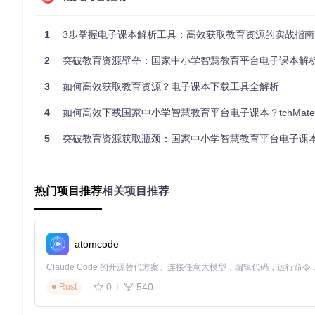
解析引擎作为工具的核心组件，采用三层递进式设计：
参数提取层
：通过正则表达式与DOM解析相结合的方式，精准识别U
1
3步掌握电子课本解析工具：高效获取教育资源的实战指南
模式识别层
：建立参数组合规则库，通过机器学习算法识别不
2
链接生成层
突破教育资源壁垒：国家中小学智慧教育平台电子课本解析工具
：根据平台API规范，动态构建有效的PDF资源
3
如何高效获取教育资源？电子课本下载工具全解析
认证机制创新：如何在保障安全的前提下简化流程？
4
如何高效下载国家中小学智慧教育平台电子课本？tchMaterial-parse
工具采用"本地认证代理"模式，实现了安全与便捷的平衡：
5
突破教育资源获取瓶颈：国家中小学智慧教育平台电子课本下载工具的技术实现
令牌本地提取
：直接从用户浏览器的本地存储中获取临时访问
内存级加密存储
：敏感认证信息仅在内存中加密暂存，程序退
动态令牌刷新
：内置令牌有效期监测机制，在即将过期时自动
热门项目推荐
相关项目推荐
多线程下载管理器：如何提升资源获取效率？
下载系统采用三级优化策略：
atomcode
线程调度策略：

- 基础并发：默认启动5个下载线程

- 动态调整：根据网络状况自动增减线程数（2-10线程动态范围）

0
540
Rust