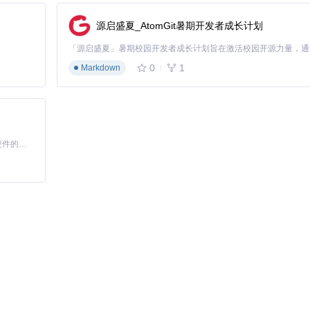
f
，如"高中-语文-统编版-必修上册.pdf"，大幅提升了资源管理效率。
源启盛夏_AtomGit暑期开发者成长计划
在不同教育场景中展现出独特的技术优势，为教育工作者提供了高效解决
0
1
Markdown
工具解决方案
效率提升
L粘贴，自动完成，耗时2分钟
750%
口，批量解析，自动分类
500%
基于Python的Xiaozhi AI，适用于想要完整Xiaozhi体验而无需拥有专用硬件的用户。
对，更新提醒，增量下载
300%
大转变：
个学科、8个版本的教材资源库
始终保持最新状态
与实时协作