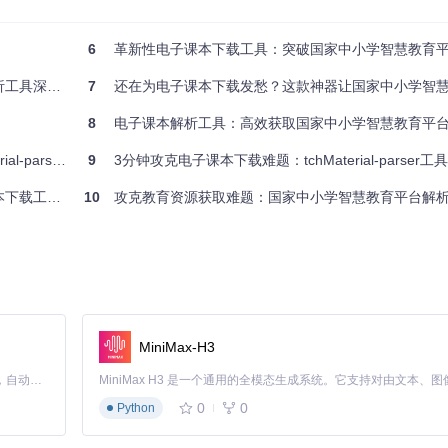
RL中的关键参数，包括contentType、contentId等核心标识
6
革新性电子课本下载工具：突破国家中小学智慧教育平台
同类型教材的URL模式特征
深度解析
访问链接
7
还在为电子课本下载发愁？这款神器让国家中小学智慧教育平台资源获取
8
电子课本解析工具：高效获取国家中小学智慧教育平台教材的技术
r工具全解析
9
3分钟攻克电子课本下载难题：tchMaterial-parser工具的技术
与应用指南
10
攻克教育资源获取难题：国家中小学智慧教育平台解
令牌，避免账号密码的明文处理
出后自动清除
触发刷新流程
MiniMax-H3
Claude Code 的开源替代方案。连接任意大模型，编辑代码，运行命令，自动验证 — 全自动执行。用 Rust 构建，极致性能。 ｜ An open-source alternative to Claude Code. Connect any LLM, edit code, run commands, and verify changes — autonomously. Built in Rust for speed. Get Started
0
0
Python