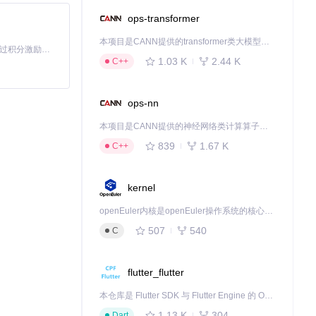
ops-transformer
本项目是CANN提供的transformer类大模型算子库，实现网络在NPU上加速计算。
「源启盛夏」暑期校园开发者成长计划旨在激活校园开源力量，通过积分激励、认证扶持、资源倾斜等形式，引导高校组织和开发者完成「入驻 — 建项目 — 做贡献 — 获认证 — 得资源」的完整闭环。无论你是想带领社团入驻平台的组织者，还是希望用代码贡献证明自己的开发者，都能在这里找到属于你的成长路径。
1.03 K
2.44 K
C++
方案。
ops-nn
本项目是CANN提供的神经网络类计算算子库，实现网络在NPU上加速计算。
839
1.67 K
C++
kernel
openEuler内核是openEuler操作系统的核心，既是系统性能与稳定性的基石，也是连接处理器、设备与服务的桥梁。
507
540
C
flutter_flutter
本仓库是 Flutter SDK 与 Flutter Engine 的 OpenHarmony 适配版本，由 CPF-Flutter 团队维护。开发者可使用熟悉的 Flutter 技术栈开发 OpenHarmony 应用，3.35.7 及以后的适配版本可基于本仓库源码构建支持 OpenHarmony 的 Flutter Engine。
1.13 K
304
Dart