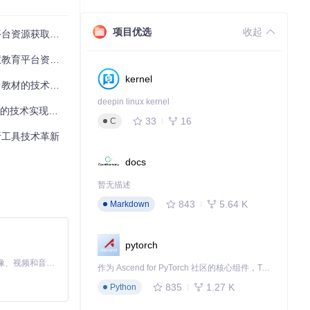
项目优选
收起
资源获取瓶颈
效率提升300%
kernel
实现与应用指南
deepin linux kernel
实现与场景化应用
33
16
C
析工具技术革新
docs
暂无描述
843
5.64 K
Markdown
pytorch
MiniMax H3 是一个通用的全模态生成系统。它支持对由文本、图像、视频和音频组成的多模态上下文进行统一理解，并能生成分辨率高达 2K、时长可达 15 秒的带原生立体声音频的视频。得益于面向任务泛化的系统设计，H3 在预训练阶段就已具备广泛的多模态上下文理解与生成能力，能够出色地执行复杂的多模态指令。
作为 Ascend for PyTorch 社区的核心组件，TorchNPU 是昇腾专为 PyTorch 打造的深度学习适配插件，使 PyTorch 框架能够直接调用昇腾 NPU，为开发者提供昇腾 AI 处理器的超强算力。
835
1.27 K
Python