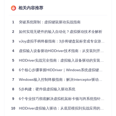
二、核心技术解密：HID驱动如何模拟真实键
相关内容推荐
鼠？
1
突破系统限制：虚拟键鼠驱动实战指南
2.1 认识HID协议：人机交互的通用语言
HID（Human Interface Device）协议是USB设备与计算机通
2
如何实现无硬件的输入自动化？虚拟驱动技术全解析
信的标准，就像键鼠设备的"普通话"。我们的驱动程序正是通
过"说"这种语言，让系统相信有真实的键鼠在操作。
3
vJoy虚拟手柄终极指南：3步将键盘鼠标变成专业游戏控制器
2.2 驱动架构解析：从请求到执行的旅程
4
虚拟输入设备驱动HIDDriver技术指南：从安装到开发的全方位解析
5
HIDDriver实战完全指南：虚拟输入设备驱动的安装与应用
图1：HIDDriver驱动工作流程示意图
6
6个核心步骤掌握HIDDriver｜Windows系统虚拟键鼠驱动高效部署指南
驱动程序主要由三大模块组成：
7
Windows输入控制终极指南：解决Interceptor驱动级键盘模拟难题
设备管理模块
（device.c/device.h）：负责硬件设备的枚举
与管理
8
5步构建：硬件级虚拟输入驱动系统
队列处理模块
（queue_default.c/queue_manual.h）：调
度键鼠操作请求
9
6个专业技巧彻底解决虚拟机鼠标卡顿与跨系统指针同步难题
内存管理模块
（memory.c/memory.h）：安全处理内核空
间数据
10
HIDDriver虚拟输入驱动：从底层模拟到实战应用的完全指南