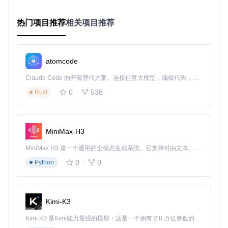
三、从零开始：驱动开发环境搭建指南
3.1 开发工具准备清单 🛠️
热门项目推荐
相关项目推荐
Visual Studio 2022（需安装"Windows驱动开发"工作负
载）
Windows SDK（版本2004或更高）
atomcode
Windows Driver Kit (WDK) 10
测试用虚拟机（建议使用Hyper-V或VMware）
Claude Code 的开源替代方案。连接任意大模型，编辑代码，运行命令，自动验证 — 全自动执行。用 Rust 构建，极致性能。 ｜ An open-source alternative to Claude Code. Connect any LLM, edit code, run commands, and verify changes — autonomously. Built in Rust for speed. Get Started
3.2 源码获取与项目结构
0
538
Rust
git 
clone
 https://gitcode.com/gh_mirrors/hi/HIDDriver  
#
项目核心目录说明：
MiniMax-H3
HIDDriver/                # 驱动核心代码

MiniMax H3 是一个通用的全模态生成系统。它支持对由文本、图像、视频和音频组成的多模态上下文进行统一理解，并能生成分辨率高达 2K、时长可达 15 秒的带原生立体声音频的视频。得益于面向任务泛化的系统设计，H3 在预训练阶段就已具备广泛的多模态上下文理解与生成能力，能够出色地执行复杂的多模态指令。
├─ device.c               # 设备初始化与管理

├─ driver.c               # 驱动入口点

0
0
Python
└─ queue_default.c        # 默认请求队列处理

HIDDriverLib/             # 用户态库

├─ keyboard.cpp           # 键盘模拟实现

Kimi-K3
Kimi K3 是Kimi能力最强的模型：这是一个拥有 2.8 万亿参数的混合专家（MoE）模型，具备原生视觉理解能力，并支持 100 万 token 的上下文窗口。
3.3 系统测试模式配置 ⚠️