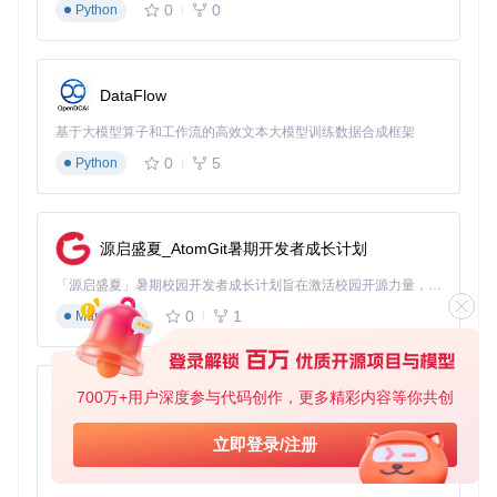
0
0
Python
难度：★★☆☆☆
以管理员身份打开命令提示符，执行：
DataFlow
bcdedit /set testsigning on  
# 启用测试签名模式
bcdedit /set nointegritychecks on  
# 禁用驱动完整性检查
基于大模型算子和工作流的高效文本大模型训练数据合成框架
0
5
Python
执行后重启电脑，桌面右下角会显示"测试模式"水印，表示配
置成功。
四、驱动开发实战：编写你的第一个虚拟键鼠程
源启盛夏_AtomGit暑期开发者成长计划
序
「源启盛夏」暑期校园开发者成长计划旨在激活校园开源力量，通过积分激励、认证扶持、资源倾斜等形式，引导高校组织和开发者完成「入驻 — 建项目 — 做贡献 — 获认证 — 得资源」的完整闭环。无论你是想带领社团入驻平台的组织者，还是希望用代码贡献证明自己的开发者，都能在这里找到属于你的成长路径。
0
1
Markdown
4.1 编译驱动项目
难度：★★★☆☆
700万+用户深度参与代码创作，更多精彩内容等你共创
用Visual Studio打开HIDDriver.sln解决方案
py-xiaozhi
在配置管理器中选择：
基于Python的Xiaozhi AI，适用于想要完整Xiaozhi体验而无需拥有专用硬件的用户。
平台：x64（或x86，根据目标系统选择）
立即登录/注册
配置：Debug（开发测试）或Release（部署使用）
0
1
Python
右键解决方案 -> 生成，等待编译完成