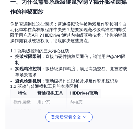
一、为什么需要系统级键鼠控制？揭开驱动层操
作的神秘面纱
你是否遇到过这些困扰：普通模拟软件被游戏反作弊检测？自
动化脚本在高权限程序中失效？想要实现毫秒级精准控制却受
限于用户态API？HIDDriver通过内核级驱动技术，让你的键鼠
操作拥有系统级权限，彻底解决这些痛点。
1.1 驱动级控制的三大核心优势
突破权限限制
：直接与硬件抽象层通信，绕过用户态API限
制
实现精准控制
：微秒级操作精度，满足高频交易、竞技游戏
等场景需求
避免检测机制
：驱动级操作难以被常规反作弊系统识别
1.2 驱动与普通模拟工具的本质区别
特性
普通模拟工具
HIDDriver驱动
操作层级
用户态
内核态
权限级别
低
高
登录后查看全文
响应速度
毫秒级
微秒级
检测风险
高
低