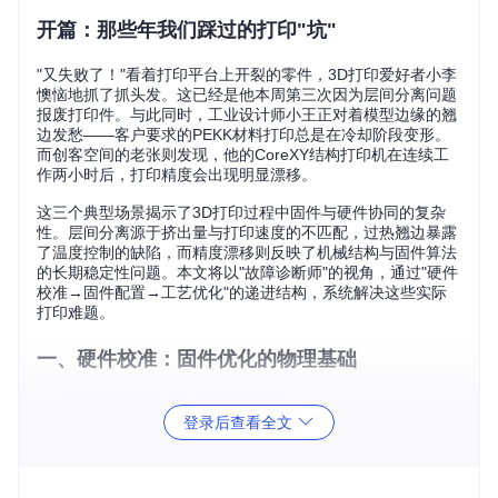
开篇：那些年我们踩过的打印"坑"
"又失败了！"看着打印平台上开裂的零件，3D打印爱好者小李
懊恼地抓了抓头发。这已经是他本周第三次因为层间分离问题
报废打印件。与此同时，工业设计师小王正对着模型边缘的翘
边发愁——客户要求的PEKK材料打印总是在冷却阶段变形。
而创客空间的老张则发现，他的CoreXY结构打印机在连续工
作两小时后，打印精度会出现明显漂移。
这三个典型场景揭示了3D打印过程中固件与硬件协同的复杂
性。层间分离源于挤出量与打印速度的不匹配，过热翘边暴露
了温度控制的缺陷，而精度漂移则反映了机械结构与固件算法
的长期稳定性问题。本文将以"故障诊断师"的视角，通过"硬件
校准→固件配置→工艺优化"的递进结构，系统解决这些实际
打印难题。
一、硬件校准：固件优化的物理基础
1.1 机械结构校准：从"松散"到"精准"
登录后查看全文
机械结构的精度直接决定了固件优化的上限。以XYZ轴的正交
性校准为例，即使0.1°的偏差在打印200mm高度时也会产生0.
35mm的误差。