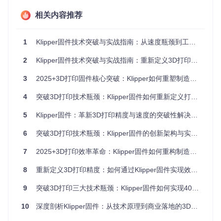
校准步骤：
相关内容推荐
操作命令
预期效果
执行归位操作，确保各轴回到原
G28
点
1
Klipper固件技术突破与实战指南：从速度瓶颈到工业级精度的跨越
G1 X100 Y100 F600
移动至工作台中心位置
2
Klipper固件技术突破与实战指南：重新定义3D打印精度与速度
0
启动轴倾斜测量程序
MEASURE_AXIS_SKEW
3
2025+3D打印固件核心突破：Klipper如何重塑制造业生产范式
4
突破3D打印技术瓶颈：Klipper固件如何重新定义打印精度与速度
图1：X轴共振频率响应曲线，显示了不同输入整形算法对振动
的抑制效果
5
Klipper固件：革新3D打印精度与速度的突破性解决方案
⚠️
注意事项
：校准时需确保工作台水平，建议使用精密水平仪
6
突破3D打印技术瓶颈：Klipper固件的创新架构与实战指南
调整打印机放置面，误差应控制在0.1mm/m以内。
7
2025+3D打印效率革命：Klipper固件如何重构制造业生产范式
常见误区：很多用户忽视机械结构的定期维护，导致传动部件
磨损产生的间隙不断增大。优化思路是建立"预紧力- backlash
8
重新定义3D打印精度：如何通过Klipper固件实现效率与质量的双重突破
-精度"的关联模型，通过固件补偿抵消机械误差。
9
突破3D打印三大技术瓶颈：Klipper固件如何实现400%性能提升？
验证方法：打印200×200×20mm的立方体，使用三坐标测量
仪检测各面垂直度，误差应小于0.1mm。
10
深度剖析Klipper固件：从技术原理到商业落地的3D打印革命
1.2 传感器选型与信号处理