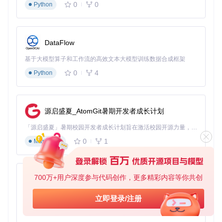
2.1 温度控制系统优化
0
0
Python
温度是影响打印质量的核心参数，尤其是对于特殊材料。以PE
KK为例，其打印温度高达380°C，传统的PID控制难以应对剧
烈的温度波动。
DataFlow
PID参数自整定流程：
基于大模型算子和工作流的高效文本大模型训练数据合成框架
操作命令
预期效果
0
4
Python
启动挤出机PID校准，
PID_CALIBRATE HEATER=ext
ruder TARGET=380
目标温度380°C
保存校准结果到配置文
SAVE_CONFIG
件
源启盛夏_AtomGit暑期开发者成长计划
「源启盛夏」暑期校园开发者成长计划旨在激活校园开源力量，通过积分激励、认证扶持、资源倾斜等形式，引导高校组织和开发者完成「入驻 — 建项目 — 做贡献 — 获认证 — 得资源」的完整闭环。无论你是想带领社团入驻平台的组织者，还是希望用代码贡献证明自己的开发者，都能在这里找到属于你的成长路径。
温度梯度曲线配置示例：
0
1
Markdown
# 柔性PLA温度配置
[temperature_fan hotend_fan]
pin: PA0

700万+用户深度参与代码创作，更多精彩内容等你共创
max_power: 1.0

py-xiaozhi
shutdown_speed: 0.3

基于Python的Xiaozhi AI，适用于想要完整Xiaozhi体验而无需拥有专用硬件的用户。
立即登录/注册
# 温度-转速对应关系
0
1
Python