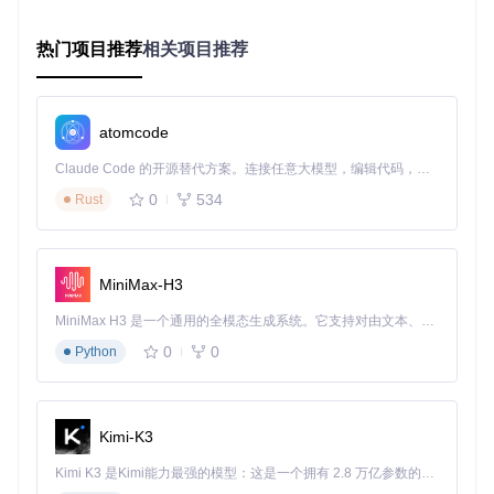
高质量的传感器是固件实现精准控制的前提。以ADXL345加速
热门项目推荐
相关项目推荐
度传感器为例，其13位分辨率和±16g的测量范围能有效捕捉
打印机的振动特性。
图2：ADXL345加速度传感器与树莓派Pico的连接示意图，用
atomcode
于共振检测
Claude Code 的开源替代方案。连接任意大模型，编辑代码，运行命令，自动验证 — 全自动执行。用 Rust 构建，极致性能。 ｜ An open-source alternative to Claude Code. Connect any LLM, edit code, run commands, and verify changes — autonomously. Built in Rust for speed. Get Started
信号滤波算法配置示例：
0
534
Rust
# [input_shaper]配置段示例
[input_shaper]

shaper_freq_x: 
60.0
# 根据共振测试结果设置X轴频率
MiniMax-H3
shaper_type_x: mzv   
# 选择MZV整形算法
shaper_freq_y: 
55.0
# 根据共振测试结果设置Y轴频率
MiniMax H3 是一个通用的全模态生成系统。它支持对由文本、图像、视频和音频组成的多模态上下文进行统一理解，并能生成分辨率高达 2K、时长可达 15 秒的带原生立体声音频的视频。得益于面向任务泛化的系统设计，H3 在预训练阶段就已具备广泛的多模态上下文理解与生成能力，能够出色地执行复杂的多模态指令。
shaper_type_y: ei    
# 选择EI整形算法
0
0
Python
filter_samples: 
10
# 信号采样滤波次数
官方校准手册：
docs/Resonance_Compensation.md
Kimi-K3
二、固件配置：释放硬件潜力的关键
Kimi K3 是Kimi能力最强的模型：这是一个拥有 2.8 万亿参数的混合专家（MoE）模型，具备原生视觉理解能力，并支持 100 万 token 的上下文窗口。