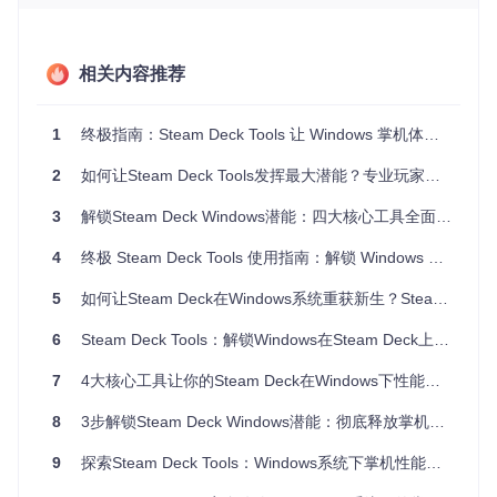
1. 智能风扇控制：让散热更高效
Fan Control模块提供了精细化的风扇管理功能，通过实时监
相关内容推荐
测APU、CPU、GPU和SSD温度，自动调节风扇转速。用户可
选择预设模式或手动设定目标转速，在散热效率与噪音控制间
找到最佳平衡点。
1
终极指南：Steam Deck Tools 让 Windows 掌机体验飙升的 4 大核心功能
2
如何让Steam Deck Tools发挥最大潜能？专业玩家的调校秘籍
2. 性能监控覆盖：游戏状态一目了然
3
解锁Steam Deck Windows潜能：四大核心工具全面掌握
Performance Overlay提供了实时性能数据显示，包括帧率、
CPU/GPU占用率、温度、功耗等关键指标。玩家可自定义显
4
终极 Steam Deck Tools 使用指南：解锁 Windows 掌机性能的完整方案
示位置和信息密度，在游戏过程中随时掌握设备运行状态，及
时调整设置。
5
如何让Steam Deck在Windows系统重获新生？Steam Deck Tools的四大核心功能全解析
6
Steam Deck Tools：解锁Windows在Steam Deck上的无限可能
3. 电源管理中心：性能与续航的智能平衡
7
4大核心工具让你的Steam Deck在Windows下性能全开
Power Control模块允许用户创建个性化电源配置文件，调整T
DP限制、刷新率、分辨率等参数。通过场景化的配置方案，
8
3步解锁Steam Deck Windows潜能：彻底释放掌机性能与操控体验
既能在游戏时释放全部性能，也能在办公时优化电池使用时
间。
9
探索Steam Deck Tools：Windows系统下掌机性能完全指南