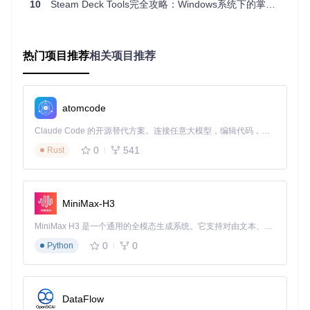
10
Steam Deck Tools完全攻略：Windows系统下的掌机性能释放与体验优化指南
4. 控制器自定义：打造专属操控体验
Steam Controller工具提供了丰富的控制器映射选项，支持将S
热门项目推荐
相关项目推荐
team Deck按键映射为键盘、鼠标或其他控制器布局。无论是
传统PC游戏还是模拟器游戏，都能获得原生操控体验。
atomcode
三、三种典型应用场景案例 💡
Claude Code 的开源替代方案。连接任意大模型，编辑代码，运行命令，自动验证 — 全自动执行。用 Rust 构建，极致性能。 ｜ An open-source alternative to Claude Code. Connect any LLM, edit code, run commands, and verify changes — autonomously. Built in Rust for speed. Get Started
0
541
1. 游戏玩家：《赛博朋克2077》流畅运行方案
Rust
通过以下设置组合，可在Steam Deck上以稳定30fps运行《赛
博朋克2077》：
MiniMax-H3
启用性能覆盖监控帧率波动
将TDP限制在15W，GPU频率锁定1.6GHz
MiniMax H3 是一个通用的全模态生成系统。它支持对由文本、图像、视频和音频组成的多模态上下文进行统一理解，并能生成分辨率高达 2K、时长可达 15 秒的带原生立体声音频的视频。得益于面向任务泛化的系统设计，H3 在预训练阶段就已具备广泛的多模态上下文理解与生成能力，能够出色地执行复杂的多模态指令。
设置风扇为"性能模式"，确保温度不超过85°C
0
0
Python
使用控制器映射功能优化战斗操作
2. 移动办公：续航优化方案
针对Office办公场景，可采用以下设置：
DataFlow