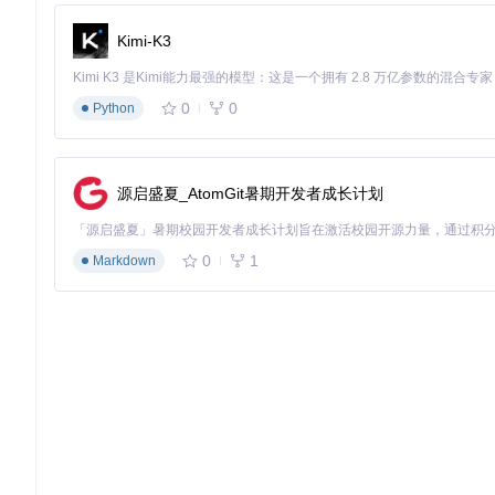
验证核心依赖组件：
Kimi-K3
# 检查PowerShell版本（需5.1+）
$PSVersionTable
.PSVersion

# 验证7-Zip是否已添加至PATH
0
0
Python
7
z 
--version
确保系统已启用.NET Framework 3.5（通过"程序和功能"启
风险提示
：
源启盛夏_AtomGit暑期开发者成长计划
❗ 避免使用中文或特殊字符命名ISO文件，可能导致脚本解析
❗ 确保网络环境可访问微软更新服务器（download.windowsupda
0
1
Markdown
2. 配置定制化参数
通过修改W10UI.ini文件实现场景化配置，核心参数说明：
企业生产环境配置示例
：
[General]
AutoStart
=
0
; 手动选择系统版本
wim2esd
=
1
; 启用ESD高压缩
oobebypass
=
1
; 跳过OOBE设置
norestorage
=
1
; 释放保留存储