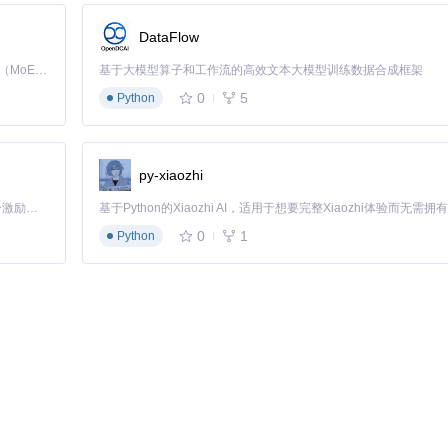
DataFlow
Kimi K3 是Kimi能力最强的模型：这是一个拥有 2.8 万亿参数的混合专家（MoE）模型，具备原生视觉理解能力，并支持 100 万 token 的上下文窗口。
基于大模型算子和工作流的高效文本大模型训练数据合成框架
0
5
Python
用Windows功能）
py-xiaozhi
「源启盛夏」暑期校园开发者成长计划旨在激活校园开源力量，通过积分激励、认证扶持、资源倾斜等形式，引导高校组织和开发者完成「入驻 — 建项目 — 做贡献 — 获认证 — 得资源」的完整闭环。无论你是想带领社团入驻平台的组织者，还是希望用代码贡献证明自己的开发者，都能在这里找到属于你的成长路径。
错误
te.com:443）
0
1
Python