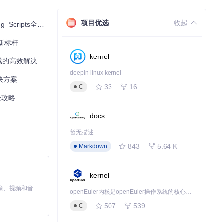
项目优选
收起
ipts全流程指南
具新标杆
kernel
集成的高效解决方案
deepin linux kernel
解决方案
33
16
C
全攻略
docs
暂无描述
843
5.64 K
Markdown
kernel
MiniMax H3 是一个通用的全模态生成系统。它支持对由文本、图像、视频和音频组成的多模态上下文进行统一理解，并能生成分辨率高达 2K、时长可达 15 秒的带原生立体声音频的视频。得益于面向任务泛化的系统设计，H3 在预训练阶段就已具备广泛的多模态上下文理解与生成能力，能够出色地执行复杂的多模态指令。
openEuler内核是openEuler操作系统的核心，既是系统性能与稳定性的基石，也是连接处理器、设备与服务的桥梁。
507
539
C