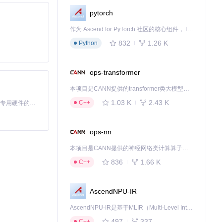
pytorch
作为 Ascend for PyTorch 社区的核心组件，TorchNPU 是昇腾专为 PyTorch 打造的深度学习适配插件，使 PyTorch 框架能够直接调用昇腾 NPU，为开发者提供昇腾 AI 处理器的超强算力。
832
1.26 K
Python
ops-transformer
本项目是CANN提供的transformer类大模型算子库，实现网络在NPU上加速计算。
1.03 K
2.43 K
C++
基于Python的Xiaozhi AI，适用于想要完整Xiaozhi体验而无需拥有专用硬件的用户。
ops-nn
本项目是CANN提供的神经网络类计算算子库，实现网络在NPU上加速计算。
836
1.66 K
C++
AscendNPU-IR
AscendNPU-IR是基于MLIR（Multi-Level Intermediate Representation）构建的，面向昇腾亲和算子编译时使用的中间表示，提供昇腾完备表达能力，通过编译优化提升昇腾AI处理器计算效率，支持通过生态框架使能昇腾AI处理器与深度调优
497
337
C++