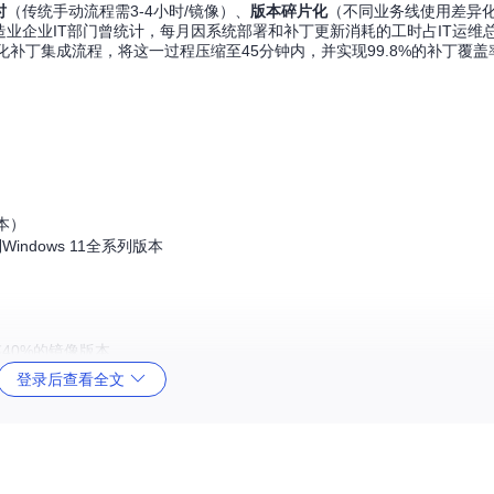
时
（传统手动流程需3-4小时/镜像）、
版本碎片化
（不同业务线使用差异化W
造业企业IT部门曾统计，每月因系统部署和补丁更新消耗的工时占IT运维总
ts通过自动化补丁集成流程，将这一过程压缩至45分钟内，并实现99.8%的补丁
本）
indows 11全系列版本
40%的镜像版本
登录后查看全文
90%