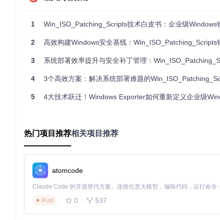
📊
Windows版本支持矩阵
系统版本
内部版本号
架构支持
1
Win_ISO_Patching_Scripts技术白皮书：企业级Windows镜像自动
Windows 10 LTSB 2016
14393.8594
x64/x86
2
高效构建Windows安全基线：Win_ISO_Patching_Scripts镜像
Windows 10 LTSC 2019
17763.8027
x64/x86/ARM64
3
系统部署效率提升与安全补丁管理：Win_ISO_Patching_Scripts如何破解企
Windows 10 LTSC 2021
1904x.6575
x64/x86/ARM64
4
3个高效方案：解决系统部署难题的Win_ISO_Patching_Script
Windows Server 2022
20348.4405
x64
Windows 11 23H2
22631.6199
x64/ARM64
5
4大技术跃迁！Windows Exporter如何重新定义企业级Win
Windows 11 LTSC 2024
26200.7171
x64/ARM64
构建标准化实施框架
热门项目推荐
相关项目推荐
1. 准备运行环境
# 克隆项目仓库
atomcode
git 
clone
操作步骤
：
0
537
Rust
将原版Windows ISO复制至项目根目录，建议命名格式：
[系