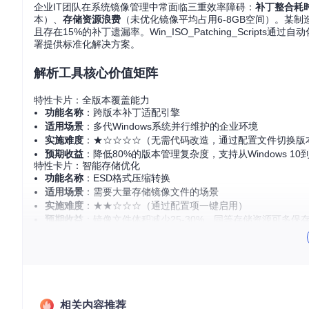
企业IT团队在系统镜像管理中常面临三重效率障碍：
补丁整合耗
本）、
存储资源浪费
（未优化镜像平均占用6-8GB空间）。某制
且存在15%的补丁遗漏率。Win_ISO_Patching_Scrip
署提供标准化解决方案。
解析工具核心价值矩阵
特性卡片：全版本覆盖能力
功能名称
：跨版本补丁适配引擎
适用场景
：多代Windows系统并行维护的企业环境
实施难度
：★☆☆☆☆（无需代码改造，通过配置文件切换版
预期收益
：降低80%的版本管理复杂度，支持从Windows 10到W
特性卡片：智能存储优化
功能名称
：ESD格式压缩转换
适用场景
：需要大量存储镜像文件的场景
实施难度
：★★☆☆☆（通过配置项一键启用）
预期收益
：镜像文件体积减少25-30%，同等存储资源可多保存
特性卡片：自动化工作流引擎
功能名称
：端到端补丁集成流水线
适用场景
：定期更新的标准化镜像制作流程
实施难度
：★★☆☆☆（配置后全程无需人工干预）
预期收益
：将人力投入从4小时/次降至15分钟/次，错误率降低
相关内容推荐