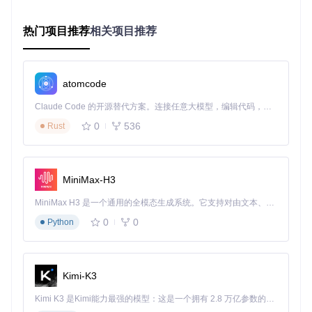
动窗口边缘
热门项目推荐
相关项目推荐
快进和
后退按钮可以帮助你精确控制视频进度。
atomcode
进阶技巧：你可以在画中画模式下使用快捷键控制播放，无需
切换窗口。
Claude Code 的开源替代方案。连接任意大模型，编辑代码，运行命令，自动验证 — 全自动执行。用 Rust 构建，极致性能。 ｜ An open-source alternative to Claude Code. Connect any LLM, edit code, run commands, and verify changes — autonomously. Built in Rust for speed. Get Started
如何自定义字幕样式？
0
536
Rust
看外语片时，字幕就像你的贴身翻译。让我们把它打扮得更漂
亮些：
MiniMax-H3
1️⃣ 播放视频时，右键点击画面 2️⃣ 选择"字幕" -> "字幕样式" 3️⃣
调整字体、大小、颜色和位置 4️⃣ 点击"保存"应用更改
MiniMax H3 是一个通用的全模态生成系统。它支持对由文本、图像、视频和音频组成的多模态上下文进行统一理解，并能生成分辨率高达 2K、时长可达 15 秒的带原生立体声音频的视频。得益于面向任务泛化的系统设计，H3 在预训练阶段就已具备广泛的多模态上下文理解与生成能力，能够出色地执行复杂的多模态指令。
0
0
Python
你还可以下载并使用特殊字体来匹配视频风格，让观影体验更
上一层楼。
三、问题解决：常见难题攻克
Kimi-K3
视频播放卡顿怎么办？
Kimi K3 是Kimi能力最强的模型：这是一个拥有 2.8 万亿参数的混合专家（MoE）模型，具备原生视觉理解能力，并支持 100 万 token 的上下文窗口。