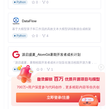
0
0
当你兴致勃勃打开视频却发现画面一顿一顿的，别急，试试这
Python
几招：
st=>start: 视频卡顿

DataFlow
op1=>operation: 降低视频分辨率

op2=>operation: 禁用硬件解码

基于大模型算子和工作流的高效文本大模型训练数据合成框架
op3=>operation: 调整缓存设置

0
4
op4=>operation: 关闭其他应用

Python
e=>end: 问题解决

源启盛夏_AtomGit暑期开发者成长计划
常见误区解析：很多用户认为硬件解码总是更好的，其实在某
「源启盛夏」暑期校园开发者成长计划旨在激活校园开源力量，通过积分激励、认证扶持、资源倾斜等形式，引导高校组织和开发者完成「入驻 — 建项目 — 做贡献 — 获认证 — 得资源」的完整闭环。无论你是想带领社团入驻平台的组织者，还是希望用代码贡献证明自己的开发者，都能在这里找到属于你的成长路径。
些老旧设备上，软件解码可能更稳定。
0
1
Markdown
进阶技巧：在高级设置中，尝试调整"视频渲染器"选项，不同
的渲染器对不同硬件的支持度不同。
字幕显示乱码如何解决？
700万+用户深度参与代码创作，更多精彩内容等你共创
py-xiaozhi
看到满屏的乱码是不是很头疼？别担心，我们有办法：
基于Python的Xiaozhi AI，适用于想要完整Xiaozhi体验而无需拥有专用硬件的用户。
立即登录/注册
1️⃣ 右键点击视频 -> "字幕" -> "字幕编码" 2️⃣ 尝试不同的编码
0
1
Python
格式，推荐先试UTF-8和GBK 3️⃣ 如果问题依旧，在偏好设置 -