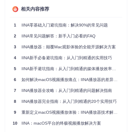
言。常见的支持格式包括：
相关内容推荐
MP4,
1
IINA零基础入门避坑指南：解决90%的常见问题
MKV,
AVI,
2
IINA常见问题解答：新手入门必看的FAQ
FLV等。
3
IINA播放器：颠覆Mac观影体验的全能开源解决方案
对于一些特殊格式，你可能需要安装额外的解码器。
4
IINA新手必备避坑指南：从入门到精通的实用技巧
进阶技巧：在偏好设置中，你可以自定义文件关联，让IINA成
5
IINA新手避坑指南：从入门到精通的媒体播放效率提升手册
为你默认的媒体播放器。
6
如何解决macOS视频播放痛点：IINA播放器的差异化解决方案
二、核心功能：掌握IINA的精髓
7
IINA播放器全攻略：从入门到精通的问题解决指南
如何使用画中画模式？
8
IINA播放器完全指南：从入门到精通的20个实用技巧
想象一下，你正在观看教学视频，同时又想做笔记。画中画模
式就能帮你实现这个需求！
9
重新定义macOS视频播放体验：IINA播放器技术解析与实践指南
1️⃣ 播放视频时，点击窗口右上角的画中画按钮 2️⃣ 或者使用快
10
IINA：macOS平台的终极视频播放解决方案
捷键：⌘ + P 3️⃣ 拖动小窗口到屏幕任意位置 4️⃣ 调整大小：拖