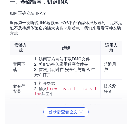
一、基础指南：初识IINA
如何正确安装IINA？
当你第一次听说IINA这款macOS平台的媒体播放器时，是不是
迫不及待想体验它的强大功能？别着急，我们来看看两种安装
方式：
安装方
适用人
步骤
式
群
1. 访问官方网站下载DMG文件
官网下
2. 将IINA拖入应用程序文件夹
普通用
载
3. 首次启动时在"安全性与隐私"中
户
允许打开
1. 打开终端
命令行
技术爱
2. 输入
brew install --cask i
安装
好者
ina
并回车
⚠️ 注意：不要从第三方网站下载IINA，以免安装恶意软件。
登录后查看全文
IINA支持哪些视频格式？
IINA就像一个万能的视频翻译官，能理解各种格式的视频语