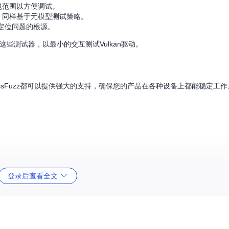
题范围以方便调试。
具，同样基于元模型测试策略。
于定位问题的根源。
些测试器，以最小的交互测试Vulkan驱动。
icsFuzz都可以提供强大的支持，确保您的产品在各种设备上都能稳定工
登录后查看全文
化算法，自动执行大量的测试，减少了手动测试的工作量。
ug源代码简化到最小，便于理解和修复。
。
档，并从项目发布的预构建二进制文件中选择适合您环境的版本。无论是想要测