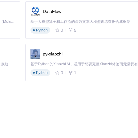
DataFlow
Kimi K3 是Kimi能力最强的模型：这是一个拥有 2.8 万亿参数的混合专家（MoE）模型，具备原生视觉理解能力，并支持 100 万 token 的上下文窗口。
基于大模型算子和工作流的高效文本大模型训练数据合成框架
0
5
Python
py-xiaozhi
「源启盛夏」暑期校园开发者成长计划旨在激活校园开源力量，通过积分激励、认证扶持、资源倾斜等形式，引导高校组织和开发者完成「入驻 — 建项目 — 做贡献 — 获认证 — 得资源」的完整闭环。无论你是想带领社团入驻平台的组织者，还是希望用代码贡献证明自己的开发者，都能在这里找到属于你的成长路径。
0
1
Python