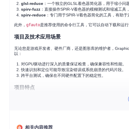
glsl-reduce
：一个独立的GLSL着色器简化器，用于缩小问
spirv-fuzz
：直接操作SPIR-V着色器的模糊测试和缩减工
spirv-reduce
：专门用于SPIR-V着色器简化的工具，有助
此外，
gfauto
是推荐使用的命令行工具，它可以自动下载和运行这
项目及技术应用场景
无论您是游戏开发者、硬件厂商，还是图形库的维护者，Graph
以：
对GPU驱动进行深入的质量保证检查，确保兼容性和性能。
快速识别和定位可能导致渲染错误或系统崩溃的代码片段。
跨平台测试，确保在不同硬件配置下的稳定性。
项目特点
自动化测试
：glsl-fuzz和spirv-fuzz工具采用随机
高效简化
：glsl-reduce和spirv-reduce可将复杂的b
易用性
：gfauto工具提供一键式体验，让测试过程更加简便
社区支持
：项目开源并接受贡献，拥有持续的更新和完善。
要开始探索GraphicsFuzz的魅力，请参考其提供的详细文
相关内容推荐