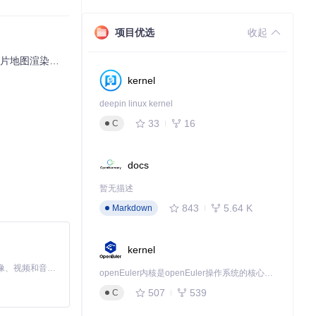
项目优选
收起
片地图渲染神器
kernel
deepin linux kernel
n
33
16
C
docs
暂无描述
843
5.64 K
Markdown
kernel
MiniMax H3 是一个通用的全模态生成系统。它支持对由文本、图像、视频和音频组成的多模态上下文进行统一理解，并能生成分辨率高达 2K、时长可达 15 秒的带原生立体声音频的视频。得益于面向任务泛化的系统设计，H3 在预训练阶段就已具备广泛的多模态上下文理解与生成能力，能够出色地执行复杂的多模态指令。
openEuler内核是openEuler操作系统的核心，既是系统性能与稳定性的基石，也是连接处理器、设备与服务的桥梁。
507
539
C