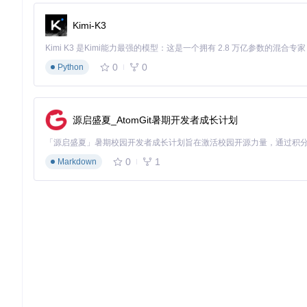
Kimi-K3
0
0
Python
源启盛夏_AtomGit暑期开发者成长计划
0
1
Markdown