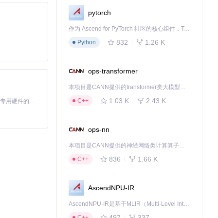
pytorch
作为 Ascend for PyTorch 社区的核心组件，TorchNPU 是昇腾专为 PyTorch 打造的深度学习适配插件，使 PyTorch 框架能够直接调用昇腾 NPU，为开发者提供昇腾 AI 处理器的超强算力。
832
1.26 K
Python
ops-transformer
本项目是CANN提供的transformer类大模型算子库，实现网络在NPU上加速计算。
1.03 K
2.43 K
C++
基于Python的Xiaozhi AI，适用于想要完整Xiaozhi体验而无需拥有专用硬件的用户。
ops-nn
本项目是CANN提供的神经网络类计算算子库，实现网络在NPU上加速计算。
836
1.66 K
C++
AscendNPU-IR
AscendNPU-IR是基于MLIR（Multi-Level Intermediate Representation）构建的，面向昇腾亲和算子编译时使用的中间表示，提供昇腾完备表达能力，通过编译优化提升昇腾AI处理器计算效率，支持通过生态框架使能昇腾AI处理器与深度调优
497
337
C++