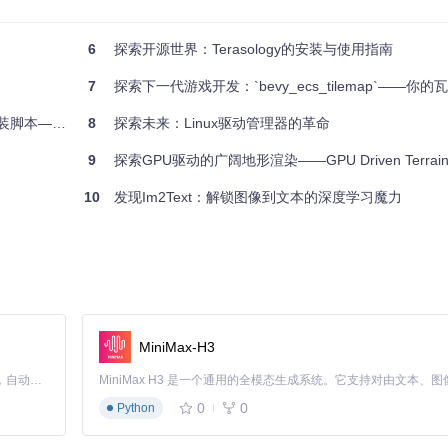
或缺的工具箱。
6
探索开源世界：Terasology的安装与使用指南
7
探索下一代游戏开发：`bevy_ecs_tilemap`——你的瓦
体验跃升新高度！
8
探索未来：Linux驱动管理器的革命
9
探索GPU驱动的广阔地形渲染——GPU Driven Terrai
10
发现Im2Text：解锁图像到文本的深度学习魔力
MiniMax-H3
Claude Code 的开源替代方案。连接任意大模型，编辑代码，运行命令，自动验证 — 全自动执行。用 Rust 构建，极致性能。 ｜ An open-source alternative to Claude Code. Connect any LLM, edit code, run commands, and verify changes — autonomously. Built in Rust for speed. Get Started
0
0
Python