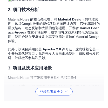
2. 项目技术分析
MaterialNotes 的核心亮点在于对
Material Design
的精准实
现，这是Google推出的现代移动界面设计语言，它强调清晰的
层次结构，动态反馈和大胆的色彩运用。开发者
Daniel Pedr
aza-Arcega
在这个项目中，成功地将这些原则转化为实际应
用，使用户能在安卓设备上享受到原汁原味的Material Design
体验。
此外，该项目采用的是
Apache 2.0
许可证，这意味着它是一
个开放源代码项目，允许开发人员自由地使用、修改和分发代
码，鼓励社区参与和贡献。
3. 项目及技术应用场景
MaterialNotes 可广泛应用于日常生活和工作中：
个人日志
：无论你是要记录旅行经历还是日常琐事，它的简
单编辑工具都能满足需求。
登录后查看全文
会议纪要
：快速录入，轻松整理，让会议记录不再是负担。
学习笔记
：为你的学习资料配上图文并茂的笔记，便于回顾
和理解。