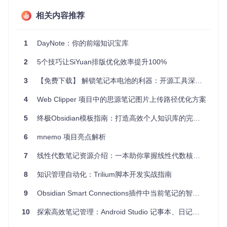
开发者原型
：对于设计师和开发者，它是一个快速创建应用
界面草图的好帮手。
相关内容推荐
结合Material Design的优雅设计，这款应用能完美融入各种环
境，提升用户的使用体验。
1
DayNote：你的前端知识宝库
4. 项目特点
2
5个技巧让SiYuan排版优化效率提升100%
3
【免费下载】 解锁笔记本电池的利器：开源工具深度解析与推荐
美观的界面
：遵循Material Design规范，提供一致性、清晰
度和深度的视觉体验。
4
Web Clipper 项目中的思源笔记图片上传路径优化方案
易于使用的编辑器
：富文本编辑功能，支持添加图片、列
表、标题等元素。
5
终极Obsidian模板指南：打造高效个人知识库的完整方案 🚀
实时保存
：自动保存你的笔记，确保数据安全不丢失。
跨平台兼容
：适应多种Android设备，无论手机还是平板，
6
mnemo 项目亮点解析
都能顺畅运行。
7
线性代数笔记资源介绍：一本助你掌握线性代数核心知识的笔记
如果你正在寻找一个既好看又好用的笔记应用，或者对Materi
al Design感兴趣，那么MaterialNotes无疑是你的理想选择。
8
知识管理自动化：Trilium脚本开发实战指南
立即尝试，开启你的现代化笔记之旅吧！
9
Obsidian Smart Connections插件中当前笔记的智能关联优化探讨
License

10
探索高效笔记管理：Android Studio 记事本、日记本源码推荐
-------
