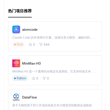
Copyright 2014 Daniel Pedraza-Arcega

热门项目推荐
Licensed under the Apache License, Version 2.0 (the "Licen
you may not use this file except in compliance with the Li
You may obtain a copy of the License at

   http://www.apache.org/licenses/LICENSE-2.0

atomcode
Unless required by applicable law or agreed to in writing,
Claude Code 的开源替代方案。连接任意大模型，编辑代码，运行命令，自动验证 — 全自动执行。用 Rust 构建，极致性能。 ｜ An open-source alternative to Claude Code. Connect any LLM, edit code, run commands, and verify changes — autonomously. Built in Rust for speed. Get Started
distributed under the License is distributed on an "AS IS"
0
544
Rust
WITHOUT WARRANTIES OR CONDITIONS OF ANY KIND, either expre
See the License for the specific language governing permis
MiniMax-H3
MiniMax H3 是一个通用的全模态生成系统。它支持对由文本、图像、视频和音频组成的多模态上下文进行统一理解，并能生成分辨率高达 2K、时长可达 15 秒的带原生立体声音频的视频。得益于面向任务泛化的系统设计，H3 在预训练阶段就已具备广泛的多模态上下文理解与生成能力，能够出色地执行复杂的多模态指令。
0
0
Python
DataFlow
基于大模型算子和工作流的高效文本大模型训练数据合成框架