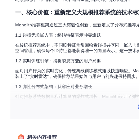
一、核心价值：重新定义大规模推荐系统的技术标
Monolith推荐框架通过三大突破性创新，重新定义了分布式推
1.1 碰撞无关嵌入表：终结特征表示冲突难题
在传统推荐系统中，不同ID特征常常因哈希碰撞共享同一嵌入向量，
空间管理，确保每个ID特征都能获得唯一的向量表示。这一技
1.2 实时训练引擎：捕捉瞬息万变的用户兴趣
面对用户行为的实时变化，传统离线训练模式难以快速响应。Monol
装上了"实时雷达"，确保推荐结果始终与用户当前兴趣保持同步
1.3 弹性分布式架构：从容应对业务增长
针对推荐系统数据量和计算量的爆炸式增长，Monolith设计了
弹
据业务需求灵活调整计算能力，既避免资源浪费，又确保高峰期
二、技术解析：深入Monolith的架构与实现
2.1 系统架构全景图
Monolith采用模块化设计，主要由三大核心组件构成：
相关内容推荐