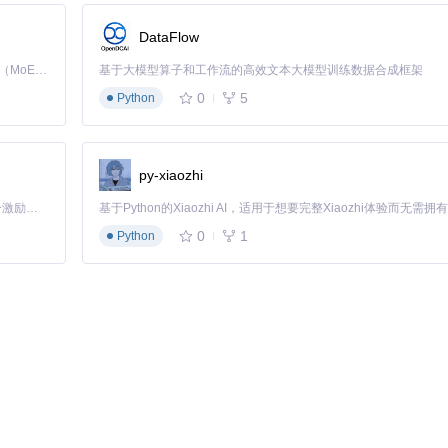
时控制内存占用，使得系统能够高效处理数十亿级别的ID特征。
DataFlow
Kimi K3 是Kimi能力最强的模型：这是一个拥有 2.8 万亿参数的混合专家（MoE）模型，具备原生视觉理解能力，并支持 100 万 token 的上下文窗口。
基于大模型算子和工作流的高效文本大模型训练数据合成框架
0
5
Python
训
py-xiaozhi
在秒级范围内。
「源启盛夏」暑期校园开发者成长计划旨在激活校园开源力量，通过积分激励、认证扶持、资源倾斜等形式，引导高校组织和开发者完成「入驻 — 建项目 — 做贡献 — 获认证 — 得资源」的完整闭环。无论你是想带领社团入驻平台的组织者，还是希望用代码贡献证明自己的开发者，都能在这里找到属于你的成长路径。
0
1
Python
果
8%
0倍
0倍
%
%