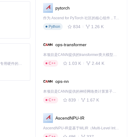
pytorch
作为 Ascend for PyTorch 社区的核心组件，TorchNPU 是昇腾专为 PyTorch 打造的深度学习适配插件，使 PyTorch 框架能够直接调用昇腾 NPU，为开发者提供昇腾 AI 处理器的超强算力。
834
1.26 K
Python
ops-transformer
本项目是CANN提供的transformer类大模型算子库，实现网络在NPU上加速计算。
1.03 K
2.44 K
C++
基于Python的Xiaozhi AI，适用于想要完整Xiaozhi体验而无需拥有专用硬件的用户。
ops-nn
本项目是CANN提供的神经网络类计算算子库，实现网络在NPU上加速计算。
839
1.67 K
C++
AscendNPU-IR
AscendNPU-IR是基于MLIR（Multi-Level Intermediate Representation）构建的，面向昇腾亲和算子编译时使用的中间表示，提供昇腾完备表达能力，通过编译优化提升昇腾AI处理器计算效率，支持通过生态框架使能昇腾AI处理器与深度调优
496
337
C++