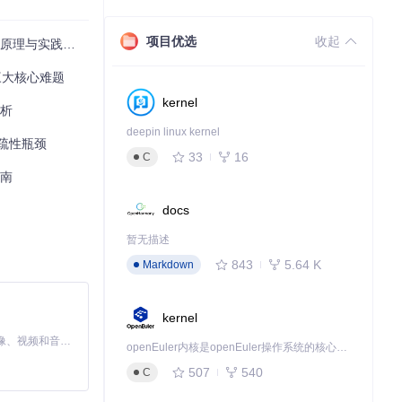
项目优选
收起
原理与实践指南
三大核心难题
kernel
解析
deepin linux kernel
疏性瓶颈
33
16
C
指南
docs
暂无描述
843
5.64 K
Markdown
kernel
MiniMax H3 是一个通用的全模态生成系统。它支持对由文本、图像、视频和音频组成的多模态上下文进行统一理解，并能生成分辨率高达 2K、时长可达 15 秒的带原生立体声音频的视频。得益于面向任务泛化的系统设计，H3 在预训练阶段就已具备广泛的多模态上下文理解与生成能力，能够出色地执行复杂的多模态指令。
openEuler内核是openEuler操作系统的核心，既是系统性能与稳定性的基石，也是连接处理器、设备与服务的桥梁。
507
540
C
概率。