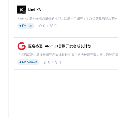
内存优化存储
：采用稀疏存储和量化技术，在保证唯一性的同
2.3 实时训练数据流
Kimi-K3
Monolith的实时训练能力建立在高效的数据处理管道之上：
0
0
Python
数据接入层
：通过Kafka等消息队列接收实时用户行为数据
特征处理层
：对原始数据进行实时特征提取和转换
模型更新层
：采用增量训练方式更新模型参数，避免全量重
服务同步层
：将更新后的模型参数实时同步到推理服务
源启盛夏_AtomGit暑期开发者成长计划
这一流程确保从用户行为发生到模型更新完成的端到端延迟控制
2.4 技术突破点对比
0
1
Markdown
技术指标
传统推荐系统
Monolith框架
提升效
特征碰撞率
降低99.
3-5%
<0.01%
模型更新延迟
小时级
秒级
提升100
支持ID规模
千万级
百亿级
提升100
训练资源利用率
提升50
50-60%
85-90%
推理响应延迟
降低80
100-200ms
10-20ms
三、实践指南：从零开始部署Monolith推荐系统