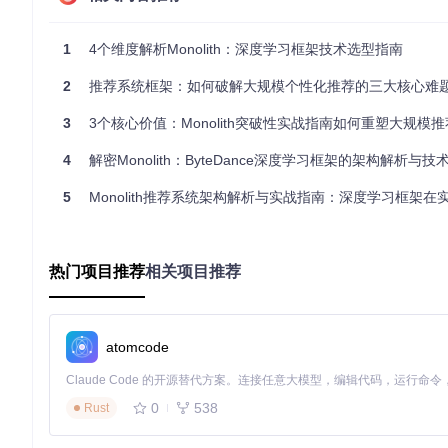
Monolith架构

1
4个维度解析Monolith：深度学习框架技术选型指南
┌─────────────────┐     ┌─────────────────┐     ┌───────
│   训练服务      │     │   推理服务      │     │   配置管理
2
推荐系统框架：如何破解大规模个性化推荐的三大核心难
│ native_training │     │  agent_service  │     │     de
└────────┬────────┘     └────────┬────────┘     └───────
3
3个核心价值：Monolith突破性实战指南如何重塑大规模
         │                       │                      
         ▼                       ▼                      
4
解密Monolith：ByteDance深度学习框架的架构解析与技
┌─────────────────┐     ┌─────────────────┐     ┌───────
│ 分布式训练引擎  │     │ 在线推理服务    │     │ Kubernete
5
Monolith推荐系统架构解析与实战指南：深度学习框架在实时推荐中
│ 模型参数优化    │     │ 实时响应模块    │     │ 资源调度策略
核心代码路径说明
：
热门项目推荐
相关项目推荐
训练服务核心实现：
monolith/native_training/
推理服务核心实现：
monolith/agent_service/
部署配置文件：
deploy/
atomcode
2.2 碰撞无关嵌入表工作原理
Monolith的碰撞无关嵌入表通过分层哈希和动态扩容机制实现I
0
538
Rust
分层哈希策略
：将ID按业务类别进行分层哈希，首先通过业
动态扩容机制
：当检测到哈希冲突风险时，系统自动扩容哈希