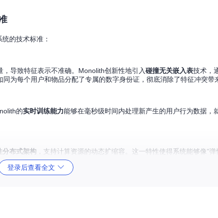
准
荐系统的技术标准：
导致特征表示不准确。Monolith创新性地引入
碰撞无关嵌入表
技术，通
术如同为每个用户和物品分配了专属的数字身份证，彻底消除了特征冲突带
ith的
实时训练能力
能够在毫秒级时间内处理新产生的用户行为数据，
。
性分布式架构
，支持计算资源的动态扩缩容。这一特性使得系统能够像"弹
性能稳定。
登录后查看全文