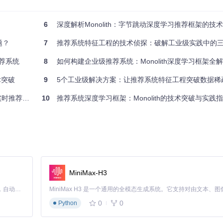
6
深度解析Monolith：字节跳动深度学习推荐框架的技术
──────────┐

      │

题？
7
推荐系统特征工程的技术侦探：破解工业级实践中的
ploy      │

─┬────────┘

推荐系统
8
如何构建企业级推荐系统：Monolith深度学习框架全
 │

 ▼

术突破
9
5个工业级解决方案：让推荐系统特征工程突破数据稀
──────────┐

s配置  │

的技术突破
10
推荐系统深度学习框架：Monolith的技术突破与实践
    │

MiniMax-H3
Claude Code 的开源替代方案。连接任意大模型，编辑代码，运行命令，自动验证 — 全自动执行。用 Rust 构建，极致性能。 ｜ An open-source alternative to Claude Code. Connect any LLM, edit code, run commands, and verify changes — autonomously. Built in Rust for speed. Get Started
D的唯一表示：
0
0
Python
务ID进行一级划分，再对每个业务域内的ID进行二次哈希，大幅降低碰撞
表空间，确保即使在ID数量剧增的情况下仍能保持较低的碰撞率。