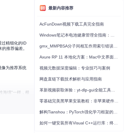
最新内容推荐
AcFunDown视频下载工具完全指南
Windows笔记本电池健康管理全指南：从根源解决电池损耗问题
过精细化的ID
gmx_MMPBSA分子间相互作用索引错误的深度诊断与解决
来的推荐偏差。
Axure RP 11 本地化方案：Mac中文界面优化与原型设计工具汉化全指南
就像为推荐系统
视频元数据深度编辑：专业技巧与案例
网盘直链下载技术解析与应用指南
革新视频获取体验：yt-dlp-gui全能工具使用指南
性海绵"一样，根
零基础完美黑苹果安装教程：非苹果硬件运行macOS从入门到精通
解构Tianshou：PyTorch强化学习框架的实战图谱
如何一键安装所有Visual C++运行库：终极VisualCppRedist AIO解决方案