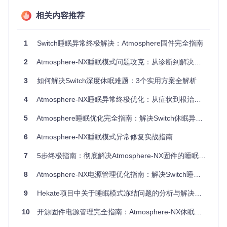
相关内容推荐
条件性功能失效场景
特征
：休眠唤醒后部分硬件功能异常，如WiFi无法连接、蓝牙
手柄延迟或屏幕亮度调节失效。这类问题通常与mesosphere/
1
Switch睡眠异常终极解决：Atmosphere固件完全指南
kernel/source/board/nintendo/nx中的外设状态恢复逻辑有
关。
2
Atmosphere-NX睡眠模式问题攻克：从诊断到解决的实战指南
3
如何解决Switch深度休眠难题：3个实用方案全解析
解析睡眠模式的核心工作原理
4
Atmosphere-NX睡眠异常终极优化：从症状到根治的技术突破
5
Atmosphere睡眠优化完全指南：解决Switch休眠异常的全方位方案
Atmosphere的睡眠功能基于Tegra X1处理器的电源管理框
架，通过分层协作实现低功耗状态：
6
Atmosphere-NX睡眠模式异常修复实战指南
硬件抽象层的电源控制
7
5步终极指南：彻底解决Atmosphere-NX固件的睡眠唤醒失败问题
Exosphere作为安全监控器（Secure Monitor），负责直接与
PMC交互。在
exosphere/program/source/pmc
目录下的实现
8
Atmosphere-NX电源管理优化指南：解决Switch睡眠异常问题
中，系统休眠时会依次执行：
9
Hekate项目中关于睡眠模式冻结问题的分析与解决方案
关键寄存器状态保存
外设电源域切断
10
开源固件电源管理完全指南：Atmosphere-NX休眠异常解决方案
CPU核心时钟暂停