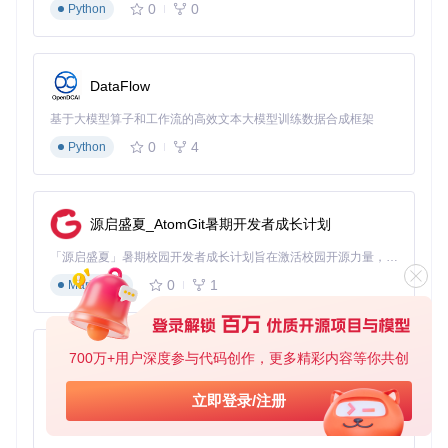
0
0
Python
实施分级优化方案提升睡眠体验
根据不同使用场景，我们提供三个级别的优化方案，从简单配
DataFlow
置到深度定制逐步提升睡眠体验：
基于大模型算子和工作流的高效文本大模型训练数据合成框架
基础配置优化（适用于普通用户）
0
4
Python
适用场景
：快速解决常见的睡眠耗电问题，无需修改代码。
▸
调整系统设置配置
编辑
config_templates/system_sett
ings.ini
文件，优化电源管理参数：
源启盛夏_AtomGit暑期开发者成长计划
「源启盛夏」暑期校园开发者成长计划旨在激活校园开源力量，通过积分激励、认证扶持、资源倾斜等形式，引导高校组织和开发者完成「入驻 — 建项目 — 做贡献 — 获认证 — 得资源」的完整闭环。无论你是想带领社团入驻平台的组织者，还是希望用代码贡献证明自己的开发者，都能在这里找到属于你的成长路径。
[power]
; 禁用自动休眠以避免触发异常路径
0
1
Markdown
auto_sleep_time
=
0
; 降低待机功耗级别（0-3，3为最低功耗）
standby_power_level
=
3
700万+用户深度参与代码创作，更多精彩内容等你共创
py-xiaozhi
[display]
; 休眠前自动降低亮度
基于Python的Xiaozhi AI，适用于想要完整Xiaozhi体验而无需拥有专用硬件的用户。
立即登录/注册
sleep_brightness
=
10
0
1
Python