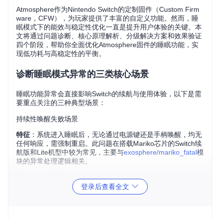
Atmosphere作为Nintendo Switch的定制固件（Custom Firm
ware，CFW），为玩家提供了丰富的自定义功能。然而，睡
眠模式下的能效与稳定性优化一直是提升用户体验的关键。本
文将通过问题诊断、核心原理解析、分级解决方案和效果验证
四个阶段，帮助你全面优化Atmosphere固件的睡眠功能，实
现低功耗与高稳定性的平衡。
诊断睡眠模式异常的三类核心场景
睡眠功能异常会直接影响Switch的续航与使用体验，以下是需
要重点关注的三种典型场景：
持续性唤醒失败场景
特征
：系统进入睡眠后，无论通过电源键还是手柄唤醒，均无
任何响应，需强制重启。此问题在搭载Mariko芯片的Switch续
航版和Lite机型中较为常见，主要与
exosphere/mariko_fatal
模
块的异常处理逻辑相关。
高功耗休眠场景
登录后查看全文
特征
：休眠状态下电量消耗速度接近正常使用，8小时待机耗
电超过15%。通过检查系统日志中
exosphere_pmc_power_s
tats
关键字，可发现电源管理控制器（Power Management
Controller，PMC）存在异常唤醒记录。