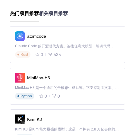
唤醒源配置
内核级状态管理
热门项目推荐
相关项目推荐
Mesosphere内核在mesosphere/kernel/source/init中实现了休
眠状态机，通过
KSleepManager
类协调进程挂起、内存状态
保存和中断屏蔽。内核会在休眠前执行：
atomcode
// 简化的休眠准备代码
void
KSleepManager::PrepareForSleep
()
{

Claude Code 的开源替代方案。连接任意大模型，编辑代码，运行命令，自动验证 — 全自动执行。用 Rust 构建，极致性能。 ｜ An open-source alternative to Claude Code. Connect any LLM, edit code, run commands, and verify changes — autonomously. Built in Rust for speed. Get Started
// 暂停非关键服务
0
535
Rust
    ServiceManager::
SuspendNonCriticalServices
();

// 保存进程状态
for
 (
auto
 &process : g_process_list) {

MiniMax-H3
        process->
SaveState
();

    }

MiniMax H3 是一个通用的全模态生成系统。它支持对由文本、图像、视频和音频组成的多模态上下文进行统一理解，并能生成分辨率高达 2K、时长可达 15 秒的带原生立体声音频的视频。得益于面向任务泛化的系统设计，H3 在预训练阶段就已具备广泛的多模态上下文理解与生成能力，能够出色地执行复杂的多模态指令。
// 配置唤醒中断
0
0
Python
ConfigureWakeInterrupts
();

用户空间服务协作
Kimi-K3
Stratosphere的stratosphere/pm/source电源管理服务负责协
调用户空间应用的休眠通知，确保应用在休眠前保存数据并释
Kimi K3 是Kimi能力最强的模型：这是一个拥有 2.8 万亿参数的混合专家（MoE）模型，具备原生视觉理解能力，并支持 100 万 token 的上下文窗口。
放资源。