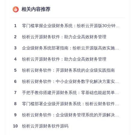
场景应用：财务工作全流程数字化
相关内容推荐
实现账套管理自动化
1
零门槛掌握企业级财务系统：纷析云开源版30分钟部署指南
在多分支机构企业中，财务部门需要为每个业务单元建立独立
账套进行核算。纷析云系统提供直观的账套管理功能，支持：
2
纷析云开源财务软件：助力企业高效财务管理
一键创建新账套，配置会计期间与核算规则
3
企业级财务系统部署指南：纷析云开源版高效实施手册
账套数据隔离存储，确保财务数据安全
跨账套数据汇总分析，满足集团管理需求
4
纷析云开源财务软件：助力企业高效财务管理
5
纷析云财务软件：开源财务系统的企业级实践指南
简化凭证处理流程
6
纷析云财务软件：中小企业财务数字化解决方案实践指南
某连锁餐饮企业财务人员每日需处理数十笔收支凭证，传统手
7
手把手教你搭建开源财务系统：零基础也能超简单部署纷析云财务软件
工录入效率低下且易出错。使用本系统可实现：
8
凭证模板快速调用，减少重复录入
零门槛部署企业级开源财务系统：纷析云财务软件实战指南
辅助核算项智能关联，确保数据准确性
9
纷析云财务软件：企业级财务管理系统的开源解决方案
凭证审核流程线上化，缩短审批周期
构建实时财务报表体系
10
纷析云开源财务软件源码
月底财务报表编制往往需要财务人员加班加点，纷析云系统通