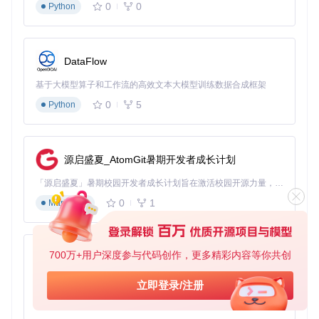
0
0
Python
# 克隆项目代码
git 
clone
 https://gitcode.com/flyemu/cw

# 进入Docker目录
cd
 cw/docker

DataFlow
# 启动服务
基于大模型算子和工作流的高效文本大模型训练数据合成框架
0
5
Python
配置基础数据
完成系统部署后，通过三步完成初始化配置：
源启盛夏_AtomGit暑期开发者成长计划
登录系统后台（默认管理员账号：admin/123456）
创建企业账套，设置会计政策与核算科目
「源启盛夏」暑期校园开发者成长计划旨在激活校园开源力量，通过积分激励、认证扶持、资源倾斜等形式，引导高校组织和开发者完成「入驻 — 建项目 — 做贡献 — 获认证 — 得资源」的完整闭环。无论你是想带领社团入驻平台的组织者，还是希望用代码贡献证明自己的开发者，都能在这里找到属于你的成长路径。
录入期初余额，完成系统启用前的数据准备
0
1
Markdown
上线运行与优化
系统上线后，建议按以下流程进行优化：
配置用户权限，划分财务角色（会计、出纳、财务经理）
700万+用户深度参与代码创作，更多精彩内容等你共创
py-xiaozhi
测试核心业务流程，验证数据准确性
基于Python的Xiaozhi AI，适用于想要完整Xiaozhi体验而无需拥有专用硬件的用户。
根据实际使用情况调整表单与报表格式
立即登录/注册
展开查看高级配置
0
1
Python