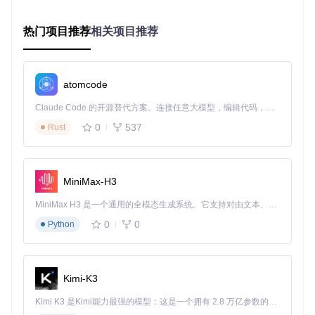
过自动化处理实现：
三大报表（资产负债表、利润表、现金流量表）自动生成
热门项目推荐
相关项目推荐
支持多维度数据钻取，快速定位异常数据
报表数据可视化展示，助力经营决策
atomcode
实施路径：从部署到上线的三步法
Claude Code 的开源替代方案。连接任意大模型，编辑代码，运行命令，自动验证 — 全自动执行。用 Rust 构建，极致性能。 ｜ An open-source alternative to Claude Code. Connect any LLM, edit code, run commands, and verify changes — autonomously. Built in Rust for speed. Get Started
0
537
Rust
准备系统环境
根据企业IT架构选择合适的部署方式，系统兼容性矩阵如下：
MiniMax-H3
部署方式
推荐配置
适用场景
MiniMax H3 是一个通用的全模态生成系统。它支持对由文本、图像、视频和音频组成的多模态上下文进行统一理解，并能生成分辨率高达 2K、时长可达 15 秒的带原生立体声音频的视频。得益于面向任务泛化的系统设计，H3 在预训练阶段就已具备广泛的多模态上下文理解与生成能力，能够出色地执行复杂的多模态指令。
Docker部署
2核4G内存
快速试用、小型企业
0
0
Python
传统部署
4核8G内存
生产环境、定制开发
云服务器部
4核16G内
多用户并发、高可用性要
署
存
求
Kimi-K3
Docker快速部署步骤
：
Kimi K3 是Kimi能力最强的模型：这是一个拥有 2.8 万亿参数的混合专家（MoE）模型，具备原生视觉理解能力，并支持 100 万 token 的上下文窗口。