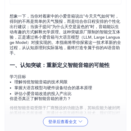
想象一下，当你对着家中的小爱音箱说出"今天天气如何"时，
得到的不再是简单的天气预报，而是结合你日程安排的个性化
出行建议；当孩子提问"为什么天空是蓝色的"时，音箱能以生
动有趣的方式解释光学原理。这种突破原厂限制的智能交互体
验，正是通过将小爱音箱与大语言模型（LLM, Large Langua
ge Model）对接实现的。本指南将带你探索这一技术革新的全
过程，从认知原理到实际落地，最终打造专属于你的AI语音助
手。
一、认知突破：重新定义智能音箱的可能性
学习目标
理解传统智能音箱的技术局限
掌握大语言模型与硬件设备结合的基本原理
评估小爱音箱改造的投入产出比
你是否真正了解智能音箱的潜力？
传统智能音箱受限于厂商预设的功能边界，其响应能力被封闭
的系统生态所束缚。而通过大语言模型接入技术，我们可以打
破这种限制，赋予音箱理解复杂指令、保持上下文对话、生成
登录后查看全文
创造性内容的能力。这种改造不仅是功能的扩展，更是交互范
式的革新——从"指令-响应"模式升级为"对话-理解"模式。