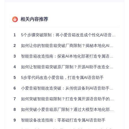
小爱音箱型号查询界面，显示LX06型号的规格信息查询结果
相关内容推荐
技术认知：大语言模型如何赋能硬件设备？
大语言模型通过API接口与硬件设备建立连接，形成"语音输入
1
5个步骤突破限制：将小爱音箱改造成个性化AI语音助手的完整指南
→语义理解→智能处理→语音输出"的完整闭环。这一过程涉
及三个核心技术环节：
2
如何让你的智能音箱突破厂商限制？揭秘本地化AI助手改造方案
语音信号处理
：将模拟语音转换为文本指令
3
智能音箱改造指南：探索AI本地化部署打造专属语音助手
自然语言理解
：大语言模型解析指令意图并生成响应
设备控制协议
：将数字响应转换为硬件可执行的指令
4
如何让智能音箱突破原厂限制？开源AI助手改造全指南
5
5步零代码改造小爱音箱，打造专属AI语音助手
AI服务API配置界面，展示多种大语言模型选择和API密钥管理
6
小爱音箱智能改造突破：从传统设备到AI语音助手的革新之路
知识检查
思考：大语言模型赋能的智能音箱与传统智能音箱相比，在处
7
如何突破智能音箱限制？打造专属开源语音助手的完整指南
理"帮我订明天去上海的机票并提醒我带身份证"这类复合指令
时有哪些优势？
8
如何突破小爱音箱原厂限制？通过大模型本地化部署实现智能语音交互升级
二、技术解构：揭开AI语音助手的实现原理
9
智能设备改造指南：零基础打造专属AI语音助手