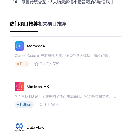
10
颠覆传统交互：3大场景解锁小爱音箱的AI语音助手潜能
学习目标
掌握设备兼容性评估的关键指标
理解AI语音助手的系统架构
学会选择适合自己的部署方案
热门项目推荐
相关项目推荐
如何判断设备是否具备改造条件？
并非所有小爱音箱都能获得同等的改造效果。设备的硬件配
置、系统版本和网络能力共同决定了改造潜力。以下是关键评
估指标：
atomcode
Claude Code 的开源替代方案。连接任意大模型，编辑代码，运行命令，自动验证 — 全自动执行。用 Rust 构建，极致性能。 ｜ An open-source alternative to Claude Code. Connect any LLM, edit code, run commands, and verify changes — autonomously. Built in Rust for speed. Get Started
影响权
评估维度
最低要求
推荐配置
重
0
539
Rust
处理器型
四核1.2GH
⭐⭐⭐
四核1.8GHz以上
号
z
⭐⭐
系统版本
MIUI 1.4.0+
MIUI 2.0.0+
MiniMax-H3
双频Wi-Fi + 5G支
2.4GHz Wi-
⭐⭐⭐
MiniMax H3 是一个通用的全模态生成系统。它支持对由文本、图像、视频和音频组成的多模态上下文进行统一理解，并能生成分辨率高达 2K、时长可达 15 秒的带原生立体声音频的视频。得益于面向任务泛化的系统设计，H3 在预训练阶段就已具备广泛的多模态上下文理解与生成能力，能够出色地执行复杂的多模态指令。
网络能力
Fi
持
0
0
Python
8GB可用空
⭐
存储空间
16GB可用空间
间
DataFlow
设备指令参数对照表，展示智能音箱的方法Actions与对应命令