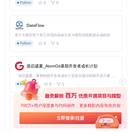
0
0
Python
节省大量研究游戏数据的时间，将更多精力投入到游戏操作
中。
适应不同游戏模式的需求，灵活调整策略。
DataFlow
无论你是希望提升游戏水平的新手，还是追求更高竞技体验的
资深玩家，ChampR都能成为你可靠的游戏伙伴。现在就前往
基于大模型算子和工作流的高效文本大模型训练数据合成框架
仓库地址 https://gitcode.com/gh_mirrors/ch/champ-r 获取Ch
ampR，开启你的智能游戏之旅，让每一场对战都充满信心和
0
4
Python
乐趣！
源启盛夏_AtomGit暑期开发者成长计划
champr
下载源代码
「源启盛夏」暑期校园开发者成长计划旨在激活校园开源力量，通过积分激励、认证扶持、资源倾斜等形式，引导高校组织和开发者完成「入驻 — 建项目 — 做贡献 — 获认证 — 得资源」的完整闭环。无论你是想带领社团入驻平台的组织者，还是希望用代码贡献证明自己的开发者，都能在这里找到属于你的成长路径。
🐶 Yet another League of Legends helper
0
1
Markdown
项目地址：
https://gitcode.com/gh_mirrors/ch/champr
700万+用户深度参与代码创作，更多精彩内容等你共创
py-xiaozhi
基于Python的Xiaozhi AI，适用于想要完整Xiaozhi体验而无需拥有专用硬件的用户。
立即登录/注册
0
1
Python