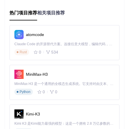
Start"等功能，根据自己的需求进行个性化配置。
热门项目推荐
相关项目推荐
使用效果
：通过简单的设置，让ChampR更好地适应你的游戏
习惯，提供更贴心的辅助服务。
atomcode
三、使用流程：三步开启智能辅助
Claude Code 的开源替代方案。连接任意大模型，编辑代码，运行命令，自动验证 — 全自动执行。用 Rust 构建，极致性能。 ｜ An open-source alternative to Claude Code. Connect any LLM, edit code, run commands, and verify changes — autonomously. Built in Rust for speed. Get Started
下载并安装ChampR应用程序，确保以管理员权限运行。
0
534
Rust
根据游戏模式和个人偏好，在装备配置和符文配置界面进
行相应设置。
进入游戏，ChampR将自动为你提供实时的装备和符文建
议。
MiniMax-H3
小贴士
：在设置界面开启"Auto Start"功能，可以让Champ
MiniMax H3 是一个通用的全模态生成系统。它支持对由文本、图像、视频和音频组成的多模态上下文进行统一理解，并能生成分辨率高达 2K、时长可达 15 秒的带原生立体声音频的视频。得益于面向任务泛化的系统设计，H3 在预训练阶段就已具备广泛的多模态上下文理解与生成能力，能够出色地执行复杂的多模态指令。
R在系统启动时自动运行，确保你每次游戏都能及时获得辅
0
0
Python
助支持。
四、用户获益：提升游戏水平，享受对战乐趣
Kimi-K3
通过使用ChampR，玩家可以：
Kimi K3 是Kimi能力最强的模型：这是一个拥有 2.8 万亿参数的混合专家（MoE）模型，具备原生视觉理解能力，并支持 100 万 token 的上下文窗口。
快速获取专业的装备和符文建议，提升游戏决策效率。