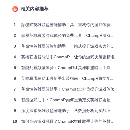
相关内容推荐
使用效果
：只需勾选所需的数据源，点击"Apply Builds"按钮，
即可完成装备方案的配置，让你在游戏中快速做出正确的装备
选择。
1
颠覆式英雄联盟智能辅助工具：重构你的游戏体验
2 轻松配置对战符文
2
颠覆英雄联盟游戏体验的免费工具：ChampR游戏决策辅助系统全面测评
场景需求
：面对众多的符文选项，如何快速找到适合当前英雄
3
革命性英雄联盟智能助手：一站式提升游戏实力的全面解决方案
和游戏模式的最佳符文组合？
4
英雄联盟智能助手ChampR：让你的游戏决策更精准
解决方案
：ChampR的符文配置界面直观展示了完整的符文列
表，包括不同系别的符文图标。你可以根据所选的数据源和游
5
智能配置颠覆体验：ChampR让英雄联盟辅助工具进入新纪元
戏模式，轻松查看和选择最优的符文组合。
6
英雄联盟辅助工具新手出装指南：ChampR符文配置技巧与多模式适配全攻略
使用效果
：通过简单的操作，即可将专业的符文组合应用到游
7
革命性英雄联盟助手：ChampR全方位提升游戏体验
戏中，提升英雄的战斗力。
8
智能游戏助手：ChampR如何重新定义英雄联盟配置体验
3 便捷设置辅助功能
9
深度探索英雄联盟智能助手：从数据分析到实战应用的全方位指南
场景需求
：如何根据自己的使用习惯，个性化设置ChampR的
辅助功能？
10
如何突破游戏瓶颈？ChampR智能助手让你的英雄联盟水平提升一个档次
解决方案
：在ChampR的设置界面，你可以开启或关闭"Auto