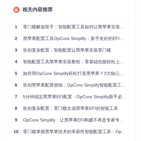
础。工具会自动检测关键组件如CPU、显卡、主板的型号
相关内容推荐
与参数。
💡 建议：如果使用Linux或macOS系统，需要先在Windows环
境下生成硬件报告，再传输到当前系统使用，因为部分硬件信
1
零门槛解放双手：智能配置工具如何让黑苹果安装不再高不可攀
息采集功能在非Windows系统上受限。
2
黑苹果配置工具OpCore Simplify：新手友好的EFI自动生成方案与效率提升指南
如何通过兼容性分析定位配置风险点
3
告别复杂配置，智能配置让黑苹果安装零门槛
硬件报告生成后，系统会自动进行兼容性评估，帮你识别潜在
风险：
4
智能配置工具黑苹果安装教程：零基础也能轻松上手的零门槛方案
在左侧导航栏选择兼容性检查选项
5
如何用OpCore Simplify轻松打造黑苹果？3大核心功能让普通PC秒变macOS工作站
系统会评估CPU、显卡、主板等关键组件的macOS兼容性
查看评估结果，绿色对勾表示完美支持，红色叉号提示需
6
告别黑苹果配置烦恼：OpCore Simplify智能配置工具零基础入门指南
要额外关注
7
5分钟搞定黑苹果EFI配置：OpCore Simplify新手必备指南
8
告别复杂配置：零门槛生成黑苹果EFI的智能工具
技术原理
：兼容性引擎基于社区维护的硬件数据库，将你
的硬件配置与已知兼容组件进行比对，同时考虑macOS版
9
OpCore Simplify：让黑苹果EFI构建不再是专家专利——人人可用的硬件适配民主化工具
本差异对硬件支持的影响，特别是对NVMe、USB控制器等
关键部件的驱动支持情况。
10
零门槛掌握黑苹果技术的革新性智能配置工具：OpCore Simplify
🔴 警示：集成显卡和独立显卡的兼容性状态是黑苹果安装成功