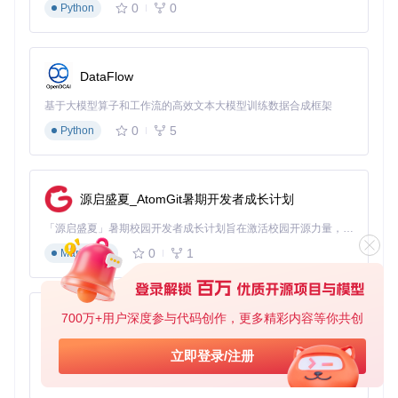
0
0
Python
对于有一定经验的用户，OpCore-Simplify提供了高级配置选
项：
音频布局ID设置：根据主板音频芯片型号选择最佳布局
DataFlow
SMBIOS系统标识：选择与硬件最接近的苹果设备型号
设备属性配置：针对特定硬件进行参数微调
基于大模型算子和工作流的高效文本大模型训练数据合成框架
0
5
Python
技术原理
：SMBIOS模拟技术通过修改系统标识，让macO
S识别你的电脑为真实苹果设备，从而获得更好的系统兼容
性和功能支持。音频布局ID则决定了音频驱动如何映射物
理音频接口。
源启盛夏_AtomGit暑期开发者成长计划
传统方法痛点
智能工具优势
「源启盛夏」暑期校园开发者成长计划旨在激活校园开源力量，通过积分激励、认证扶持、资源倾斜等形式，引导高校组织和开发者完成「入驻 — 建项目 — 做贡献 — 获认证 — 得资源」的完整闭环。无论你是想带领社团入驻平台的组织者，还是希望用代码贡献证明自己的开发者，都能在这里找到属于你的成长路径。
手动编辑DSDT/SSDT文
自动匹配硬件的补丁方
0
1
Markdown
件，需要专业知识
案，避免手动错误
需手动下载和放置kext文
根据硬件自动选择并下载
件，版本兼容性难保证
经过验证的驱动版本
700万+用户深度参与代码创作，更多精彩内容等你共创
py-xiaozhi
需手动查找并输入机型信
推荐最匹配的机型并自动
息，容易出错
配置相关参数
基于Python的Xiaozhi AI，适用于想要完整Xiaozhi体验而无需拥有专用硬件的用户。
立即登录/注册
0
1
Python
风险规避：如何通过安全机制保障配置过程