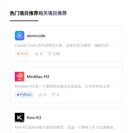
的关键因素之一，若出现红色叉号，需要提前准备相应的驱动
补丁或考虑硬件替换方案。
热门项目推荐
相关项目推荐
智能解决方案：如何通过工具实现自动化配置
基础配置：如何通过向导完成核心参数设置
atomcode
OpCore-Simplify的智能配置引擎让基础参数设置变得简单直
Claude Code 的开源替代方案。连接任意大模型，编辑代码，运行命令，自动验证 — 全自动执行。用 Rust 构建，极致性能。 ｜ An open-source alternative to Claude Code. Connect any LLM, edit code, run commands, and verify changes — autonomously. Built in Rust for speed. Get Started
观：
0
538
Rust
在兼容性检查通过后，进入配置界面
设置目标macOS版本，建议选择系统推荐的版本
配置ACPI补丁和内核扩展，系统会根据硬件自动推荐合适
的选项
MiniMax-H3
MiniMax H3 是一个通用的全模态生成系统。它支持对由文本、图像、视频和音频组成的多模态上下文进行统一理解，并能生成分辨率高达 2K、时长可达 15 秒的带原生立体声音频的视频。得益于面向任务泛化的系统设计，H3 在预训练阶段就已具备广泛的多模态上下文理解与生成能力，能够出色地执行复杂的多模态指令。
0
0
技术原理
：配置引擎采用规则匹配机制，根据硬件报告中
Python
的组件型号，从内置数据库中调取经过验证的配置模板，
实现ACPI补丁、kext驱动的自动匹配与加载。
💡 建议：对于新手用户，建议保持大部分默认设置，这些选项
Kimi-K3
基于社区最佳实践，已经过大量兼容性测试。
Kimi K3 是Kimi能力最强的模型：这是一个拥有 2.8 万亿参数的混合专家（MoE）模型，具备原生视觉理解能力，并支持 100 万 token 的上下文窗口。
高级优化：如何通过定制设置提升系统性能