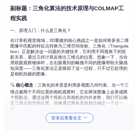
副标题：三角化算法的技术原理与COLMAP工
程实践
一、原理入门：什么是三角化？
在计算机视觉领域，3D重建的核心挑战之一是如何将多张二维
图像中匹配的特征点转换为三维空间坐标。三角化（Triangula
tion）正是解决这一问题的关键技术，它利用不同视角下的投
影关系，通过几何计算反推出三维点的位置。想象一下，当你
用双眼观察物体时，左右眼看到的略微不同的图像帮助大脑感
知深度——三角化算法正是模拟了这一过程，只不过它处理的
是相机拍摄的图像。
🔍
核心概念
：三角化的本质是利用多视图几何约束。当一个三
维点被两个不同位置的相机观察时，它在两张图像上会形成两
个投影点。通过这两个投影点和相机的内外参数，我们可以确
定三维点的空间位置，就像通过两条直线相交确定一个点一
样。
登录后查看全文
二、核心挑战：从2D到3D的转化难题
在实际应用中，三角化过程面临着诸多挑战，这些问题直接影
响重建结果的准确性和稳定性：