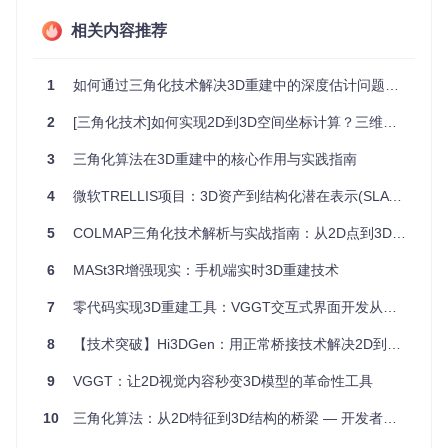
视角几何限制
：当两个相机的光轴几乎平行时（即基线较
相关内容推荐
短或观察方向接近），三角化会产生较大误差，就像用两
只距离很近的眼睛看远处物体难以判断距离一样。
1
如何通过三角化技术解决3D重建中的深度估计问题：从2D点到空间结构的转化
外点干扰
：图像匹配过程中不可避免地会出现错误匹配
（外点），这些错误数据会严重影响三角化结果。
2
[三角化技术]如何实现2D到3D空间坐标计算？三维重建核心指南
数值稳定性
：直接求解投影方程可能会因为矩阵条件数不
3
三角化算法在3D重建中的核心作用与实践指南
佳导致数值不稳定，影响计算精度。
4
微软TRELLIS项目：3D资产到结构化潜在表示(SLAT)的转换技术解析
深度一致性
：三角化得到的三维点必须位于所有相机的前
方，否则该点在物理上是不可见的。
5
COLMAP三角化技术解析与实战指南：从2D点到3D结构的3大核心技术
三、解决方案：COLMAP的三角化技术
6
MASt3R增强现实：手机端实时3D重建技术
COLMAP作为主流的3D重建开源项目，采用了一系列技术手
7
零代码实现3D重建工具：VGGT交互式界面开发从入门到精通
段来应对上述挑战，实现了高效、鲁棒的三角化过程。
8
【技术突破】Hi3DGen：用正常桥接技术解决2D到3D建模的效率难题
3.1 几何模型与求解方法
🛠️
核心逻辑位于[src/colmap/geometry/triangulation.cc]的
9
VGGT：让2D视觉内容秒变3D模型的革命性工具
TriangulatePoint函数
。COLMAP采用针孔相机模型，将三维
10
三角化算法：从2D特征到3D结构的桥梁 — 开发者进阶指南
点X投影到图像平面的过程表示为x = PX，其中P为3×4的投影
矩阵。对于两视图情况，COLMAP通过构造4×4矩阵A，然后