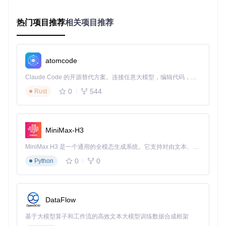
利用SVD（奇异值分解）求解超定方程组，得到三维点的齐次
坐标解。
热门项目推荐
相关项目推荐
这种方法的优势在于：
数值稳定性高，SVD分解能有效处理病态矩阵
无需迭代，计算效率高
atomcode
天然支持超定方程组求解，可利用多个视图提高精度
3.2 多视图三角化策略
Claude Code 的开源替代方案。连接任意大模型，编辑代码，运行命令，自动验证 — 全自动执行。用 Rust 构建，极致性能。 ｜ An open-source alternative to Claude Code. Connect any LLM, edit code, run commands, and verify changes — autonomously. Built in Rust for speed. Get Started
0
544
Rust
COLMAP支持两视图和多视图三角化：
两视图：直接使用SVD求解
多视图：构建最小二乘问题，调用TriangulateMultiViewPoi
MiniMax-H3
nt函数求解
MiniMax H3 是一个通用的全模态生成系统。它支持对由文本、图像、视频和音频组成的多模态上下文进行统一理解，并能生成分辨率高达 2K、时长可达 15 秒的带原生立体声音频的视频。得益于面向任务泛化的系统设计，H3 在预训练阶段就已具备广泛的多模态上下文理解与生成能力，能够出色地执行复杂的多模态指令。
关键代码逻辑如下：
0
0
Python
if
 (视图数量 == 
2
) {

// 两视图三角化
TriangulatePoint
(投影矩阵
1
, 投影矩阵
2
, 图像点
1
, 图像点
2
, &三
DataFlow
} 
else
 {

// 多视图三角化
基于大模型算子和工作流的高效文本大模型训练数据合成框架
TriangulateMultiViewPoint
(所有投影矩阵, 所有图像点, &三维点)