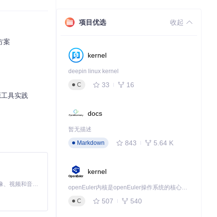
结构，确保不遗
项目优选
收起
方案
kernel
deepin linux kernel
。
33
16
C
源工具实践
docs
暂无描述
843
5.64 K
Markdown
kernel
MiniMax H3 是一个通用的全模态生成系统。它支持对由文本、图像、视频和音频组成的多模态上下文进行统一理解，并能生成分辨率高达 2K、时长可达 15 秒的带原生立体声音频的视频。得益于面向任务泛化的系统设计，H3 在预训练阶段就已具备广泛的多模态上下文理解与生成能力，能够出色地执行复杂的多模态指令。
openEuler内核是openEuler操作系统的核心，既是系统性能与稳定性的基石，也是连接处理器、设备与服务的桥梁。
507
540
C