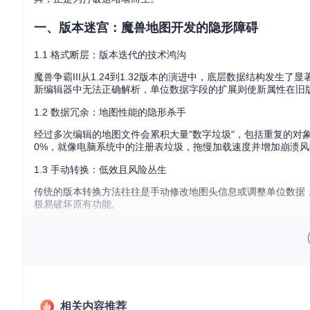
一、版本迷宫：魔兽地图开发的隐形障碍
1.1 格式断层：版本迭代的技术鸿沟
魔兽争霸III从1.24到1.32版本的演进中，底层数据结构发生
新编辑器中无法正确解析，单位数据字段的扩展则使新属性在旧版
1.2 数据冗余：地图性能的隐形杀手
经过多次编辑的地图文件会累积大量"数字垃圾"，包括重复的对
0%，就像电脑系统中的注册表垃圾，拖慢加载速度并增加崩溃风
1.3 手动转换：低效且风险丛生
传统的版本转换方法往往是手动修改地图头信息或调整单位数据
极易破坏原有功能。
二、双引擎架构：w3x2lni的技术突破
2.1 格式翻译引擎：跨版本的语言通译
w3x2lni的核心转换引擎采用模块化设计，如同专业的语言翻译
2.1.1 深度解析器：地图数据的CT扫描仪
相关内容推荐