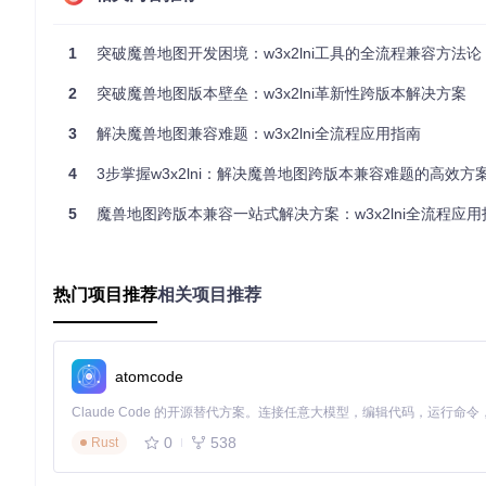
解析器能够深入理解.w3x/.w3s等文件结构，精确提取触发
漏任何关键信息。
1
突破魔兽地图开发困境：w3x2lni工具的全流程兼容方法论
2.1.2 版本适配层：多版本数据模型库
2
突破魔兽地图版本壁垒：w3x2lni革新性跨版本解决方案
内置enUS-1.27.1、zhCN-1.24.4、zhCN-1.32.8
3
解决魔兽地图兼容难题：w3x2lni全流程应用指南
2.1.3 智能重构器：合规性数据重组
4
3步掌握w3x2lni：解决魔兽地图跨版本兼容难题的高效方
根据目标版本规范重组数据，确保输出格式完全符合新版本要求
5
魔兽地图跨版本兼容一站式解决方案：w3x2lni全流程应用
2.2 优化增强引擎：地图性能的调校大师
2.2.1 智能清理器：数字垃圾的清道夫
自动识别并移除重复定义、无效引用和未使用资源，如同电脑的
热门项目推荐
相关项目推荐
2.2.2 数据压缩器：无损压缩的空间魔术师
采用特殊算法优化SLK表格和文本资源，平均减少25%文件体
atomcode
2.2.3 兼容性修复器：格式错误的急诊医生
检测并修复常见的格式错误，如触发器条件冲突、单位数据越界
0
538
Rust
三、技术选型对比：为何选择w3x2lni