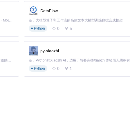
DataFlow
自定义能力
★★★★☆
Kimi K3 是Kimi能力最强的模型：这是一个拥有 2.8 万亿参数的混合专家（MoE）模型，具备原生视觉理解能力，并支持 100 万 token 的上下文窗口。
基于大模型算子和工作流的高效文本大模型训练数据合成框架
★★★★★
0
5
Python
★☆☆☆☆
py-xiaozhi
它不仅能转换格式，还能理解数据含义，在不同版本间进行智能适配。这就像
「源启盛夏」暑期校园开发者成长计划旨在激活校园开源力量，通过积分激励、认证扶持、资源倾斜等形式，引导高校组织和开发者完成「入驻 — 建项目 — 做贡献 — 获认证 — 得资源」的完整闭环。无论你是想带领社团入驻平台的组织者，还是希望用代码贡献证明自己的开发者，都能在这里找到属于你的成长路径。
0
1
Python
 2019，Linux用户需确保libstdc++6已更新