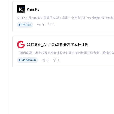
3.1 同类工具横向对比
Kimi-K3
工具
跨版本支持
数据优化
易用性
★★★★★
★★★★☆
★★★★☆
w3x2lni
传统手动转换
★☆☆☆☆
★☆☆☆☆
★☆☆☆☆
0
0
Python
简单转换工具
★★★☆☆
★★☆☆☆
★★★★☆
3.2 核心优势解析
源启盛夏_AtomGit暑期开发者成长计划
w3x2lni的核心优势在于其"理解"地图数据而非简单转换。
逐字翻译，还能理解文化背景并进行本地化调整。
0
1
Markdown
四、实战操作指南：四步完成版本转换
4.1 环境准备与依赖检查
在开始转换前，需要确保系统环境满足要求：
# Linux系统检查依赖
ldd --version  
# 确保glibc版本≥2.27
⚠️ 注意事项：Windows用户需安装Visual C++ Redistributable