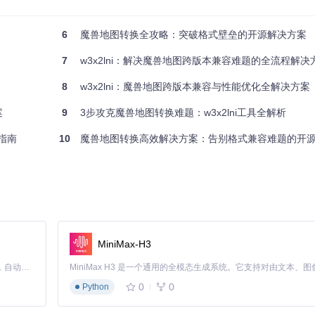
器、单位、物品等核心数据。它就像医院的CT扫描仪，能逐层展示地图的内部
6
魔兽地图转换全攻略：突破格式壁垒的开源解决方案
7
w3x2lni：解决魔兽地图跨版本兼容难题的全流程解决
等多版本数据模型，如同多语言词典，能准确理解不同版本的"方言"差异。
8
w3x2lni：魔兽地图跨版本兼容与性能优化全解决方案
案
9
3步攻克魔兽地图转换难题：w3x2lni工具全解析
。这好比将一篇古文翻译成现代文，不仅保留原意，还符合当代语言习惯
指南
10
魔兽地图转换高效解决方案：告别格式兼容难题的开
磁盘清理工具，但更智能地识别地图特有的冗余数据。
积，就像将棉花压缩打包，体积变小但内容无损。
MiniMax-H3
Claude Code 的开源替代方案。连接任意大模型，编辑代码，运行命令，自动验证 — 全自动执行。用 Rust 构建，极致性能。 ｜ An open-source alternative to Claude Code. Connect any LLM, edit code, run commands, and verify changes — autonomously. Built in Rust for speed. Get Started
等问题，如同汽车的故障诊断系统，提前发现并修复潜在问题。
0
0
Python