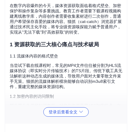
在数字内容爆炸的今天，媒体资源获取面临着格式壁垒、加密
保护和操作复杂等多重挑战。教育工作者需要下载课程视频构
建离线教学库，内容创作者需要收集素材进行二次创作，普通
用户希望保存喜爱的媒体内容。猫抓（cat-catch）浏览器扩展
通过技术民主化手段，将专业级资源嗅探能力赋予普通用户，
实现从"无法下载"到"高效获取"的转变。
1 资源获取的三大核心痛点与技术破局
1.1 流媒体内容的格式壁垒
当尝试下载在线课程时，常见的MP4文件往往被分割为HLS流
媒体协议（即实时分片传输技术）的TS片段。传统下载工具无
法解析这种动态生成的媒体流，导致用户面对大量零散文件束
手无策。猫抓的流媒体解析模块能够自动识别m3u8索引文
件，重建完整的媒体资源结构。
1.2 加密内容的访问限制
部分平台为保护知识产权，对媒体资源采用AES加密技术。当
遇到加密视频流时，系统会自动启动AES解密模块，用户只需
登录后查看全文
输入密钥即可完成解密流程，无需掌握复杂的加密算法知识。
1.3 多资源批量处理的效率瓶颈