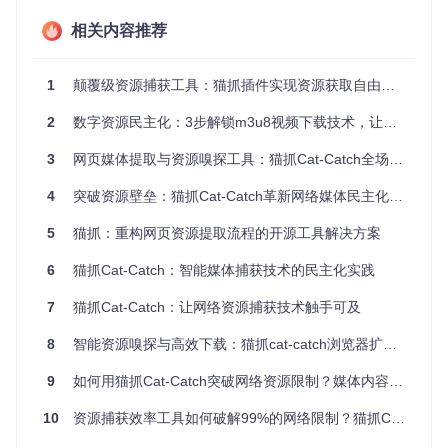
教育工作者收集系列课程视频时，单文件逐一下载的方式耗费
大量时间。猫抓的批量任务管理系统支持同时处理多个下载任
相关内容推荐
务，较传统下载工具提升300%并发效率，大幅降低重复操作
成本。
1
颠覆级资源捕获工具：猫抓插件实现资源获取自由的技术革命
2 四大核心功能模块详解
2
数字资源民主化：3步解锁m3u8视频下载技术，让专业工具从此平民化
2.1 智能资源识别引擎
3
网页媒体提取与资源嗅探工具：猫抓Cat-Catch全场景应用指南
场景描述
：科研人员需要从学术网站下载嵌入式视频用于研究
4
突破资源壁垒：猫抓Cat-Catch革新网络媒体民主化获取方式
分析，但无法找到明显的下载按钮。
技术原理
：基于网络请求拦截与媒体特征识别技术，自动捕获
页面中动态加载的视频、音频资源。
5
猫抓：重构网页资源提取流程的开源工具解决方案
操作示例
：打开目标网页后，插件自动在后台扫描所有网络请
求，识别出符合媒体特征的资源URL并分类展示。
6
猫抓Cat-Catch：智能媒体捕获技术的民主化实践
效果对比
：
7
猫抓Cat-Catch：让网络资源捕获技术触手可及
传统方法
猫抓解决方案
8
智能资源嗅探与高效下载：猫抓cat-catch浏览器扩展的创新应用方案
需手动查找网络请求
自动识别并分类资源
9
如何用猫抓Cat-Catch突破网络资源限制？媒体内容捕获工具全攻略
平均耗时15分钟/页
实时检测，响应时间<3秒
识别准确率约60%
识别准确率达95%以上
10
资源捕获效率工具如何破解99%的网络限制？猫抓Cat-Catch让媒体提取技术人人可用