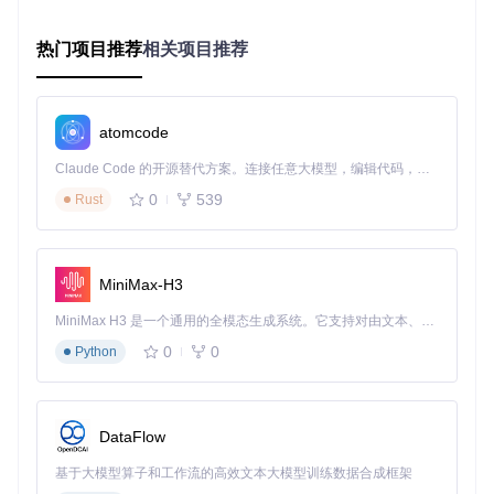
图1：猫抓插件自动识别的网页视频资源列表，显示文件名
热门项目推荐
相关项目推荐
称、大小及操作选项
2.2 m3u8流媒体解析系统
atomcode
场景描述
：视频创作者需要下载在线直播回放进行后期剪辑，
但源文件为m3u8格式的分片流。
Claude Code 的开源替代方案。连接任意大模型，编辑代码，运行命令，自动验证 — 全自动执行。用 Rust 构建，极致性能。 ｜ An open-source alternative to Claude Code. Connect any LLM, edit code, run commands, and verify changes — autonomously. Built in Rust for speed. Get Started
技术原理
：解析m3u8索引文件，重组TS分片，支持自定义合
并格式与解密参数。
0
539
Rust
操作示例
：在插件界面输入m3u8地址，系统自动解析64个分
片文件，用户可设置下载线程数（默认32线程）和输出格式。
效果对比
：
MiniMax-H3
传统方法
猫抓解决方案
MiniMax H3 是一个通用的全模态生成系统。它支持对由文本、图像、视频和音频组成的多模态上下文进行统一理解，并能生成分辨率高达 2K、时长可达 15 秒的带原生立体声音频的视频。得益于面向任务泛化的系统设计，H3 在预训练阶段就已具备广泛的多模态上下文理解与生成能力，能够出色地执行复杂的多模态指令。
需手动合并TS文件
自动合并为MP4格式
0
0
Python
不支持加密内容
内置AES解密功能
单线程下载
多线程并行下载
DataFlow
基于大模型算子和工作流的高效文本大模型训练数据合成框架
图2：猫抓m3u8解析器显示分片列表与下载控制选项