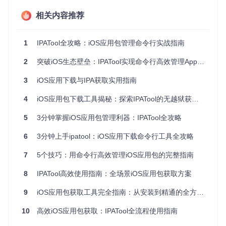
快速上手：从零开始的安装与配置
相关内容推荐
环境准备要求
1
IPATool全攻略：iOS应用包管理命令行实战指南
IPATool对系统环境有以下基本要求：
2
突破iOS生态壁垒：IPATool实现命令行高效管理App Store应用
操作系统
：Windows 10+、Ubuntu 18.04+、CentOS 7+或
macOS 10.14+
3
iOS应用下载与IPA获取实用指南
前置依赖
：Go 1.16+开发环境（源码编译时需要）
账户条件
：有效的Apple ID（已启用App Store访问权限）
4
iOS应用包下载工具揭秘：探索IPATool的无越狱获取方案
网络要求
：稳定的互联网连接（建议≥5Mbps）
两种安装途径
5
3分钟掌握iOS应用包管理利器：IPATool全攻略
源码编译安装
：
6
3分钟上手ipatool：iOS应用下载命令行工具全攻略
7
5个技巧：用命令行高效管理iOS应用包的完整指南
# 克隆项目仓库
git 
clone
8
IPATool高效使用指南：全场景iOS应用包获取方案
cd
 ipatool

9
iOS应用包获取工具完全指南：从安装到精通的全方位教程
# 编译可执行文件
go build -o ipatool

10
高效iOS应用包获取：IPATool全流程使用指南
# 将工具添加到系统路径（Linux/macOS）