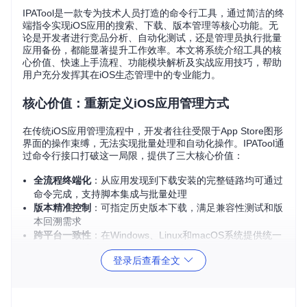
IPATool是一款专为技术人员打造的命令行工具，通过简洁的终
端指令实现iOS应用的搜索、下载、版本管理等核心功能。无
论是开发者进行竞品分析、自动化测试，还是管理员执行批量
应用备份，都能显著提升工作效率。本文将系统介绍工具的核
心价值、快速上手流程、功能模块解析及实战应用技巧，帮助
用户充分发挥其在iOS生态管理中的专业能力。
核心价值：重新定义iOS应用管理方式
在传统iOS应用管理流程中，开发者往往受限于App Store图形
界面的操作束缚，无法实现批量处理和自动化操作。IPATool通
过命令行接口打破这一局限，提供了三大核心价值：
全流程终端化
：从应用发现到下载安装的完整链路均可通过
命令完成，支持脚本集成与批量处理
版本精准控制
：可指定历史版本下载，满足兼容性测试和版
本回溯需求
跨平台一致性
：在Windows、Linux和macOS系统提供统一
操作体验，消除平台差异带来的效率损耗
登录后查看全文
对于移动开发工程师、测试人员和DevOps团队而言，IPATool
将原本需要多步骤图形操作的任务简化为单行命令，大幅降低
了iOS应用管理的技术门槛和时间成本。