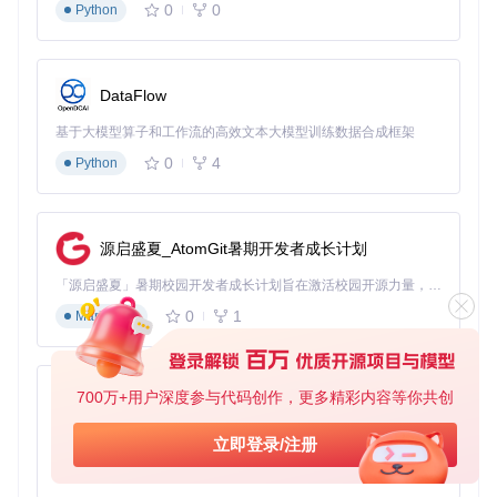
0
0
Python
功能探索：五大核心模块解析
应用资源检索系统
DataFlow
IPATool的搜索功能采用App Store官方API，支持多维度精准
基于大模型算子和工作流的高效文本大模型训练数据合成框架
检索：
0
4
Python
# 基础关键词搜索
ipatool search 
"图像编辑"
 --
limit
 10

源启盛夏_AtomGit暑期开发者成长计划
# 按开发者名称筛选
ipatool search --developer 
"Apple Inc."
「源启盛夏」暑期校园开发者成长计划旨在激活校园开源力量，通过积分激励、认证扶持、资源倾斜等形式，引导高校组织和开发者完成「入驻 — 建项目 — 做贡献 — 获认证 — 得资源」的完整闭环。无论你是想带领社团入驻平台的组织者，还是希望用代码贡献证明自己的开发者，都能在这里找到属于你的成长路径。
# 获取应用详细信息
0
1
Markdown
搜索结果包含应用ID、版本信息、支持设备等关键数据，为后
700万+用户深度参与代码创作，更多精彩内容等你共创
py-xiaozhi
续下载操作提供精准定位。支持导出JSON格式结果，便于自
动化脚本处理。
基于Python的Xiaozhi AI，适用于想要完整Xiaozhi体验而无需拥有专用硬件的用户。
立即登录/注册
智能版本管理中心
0
1
Python
通过版本管理功能，用户可以全面掌控应用的版本迭代历史：