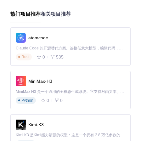
sudo
cp
热门项目推荐
相关项目推荐
包管理器安装
（仅限macOS）：
# 使用Homebrew安装
atomcode
Claude Code 的开源替代方案。连接任意大模型，编辑代码，运行命令，自动验证 — 全自动执行。用 Rust 构建，极致性能。 ｜ An open-source alternative to Claude Code. Connect any LLM, edit code, run commands, and verify changes — autonomously. Built in Rust for speed. Get Started
注意事项
：源码编译前需确保Go环境变量配置正确，可通
过
go env
命令检查GOPATH和GOROOT设置是否正常。
0
535
Rust
首次使用配置
完成安装后，需进行账户认证以启用全部功能：
MiniMax-H3
# 登录Apple ID账户
MiniMax H3 是一个通用的全模态生成系统。它支持对由文本、图像、视频和音频组成的多模态上下文进行统一理解，并能生成分辨率高达 2K、时长可达 15 秒的带原生立体声音频的视频。得益于面向任务泛化的系统设计，H3 在预训练阶段就已具备广泛的多模态上下文理解与生成能力，能够出色地执行复杂的多模态指令。
ipatool auth login

0
0
Python
# 验证登录状态
Kimi-K3
登录过程中会提示输入Apple ID密码，如启用双因素认证，系
统将引导完成二次验证。成功登录后，凭证将安全存储在系统
Kimi K3 是Kimi能力最强的模型：这是一个拥有 2.8 万亿参数的混合专家（MoE）模型，具备原生视觉理解能力，并支持 100 万 token 的上下文窗口。
钥匙串中，无需重复验证。