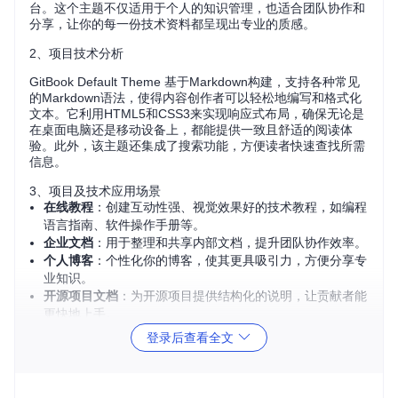
台。这个主题不仅适用于个人的知识管理，也适合团队协作和
分享，让你的每一份技术资料都呈现出专业的质感。
2、项目技术分析
GitBook Default Theme 基于Markdown构建，支持各种常见
的Markdown语法，使得内容创作者可以轻松地编写和格式化
文本。它利用HTML5和CSS3来实现响应式布局，确保无论是
在桌面电脑还是移动设备上，都能提供一致且舒适的阅读体
验。此外，该主题还集成了搜索功能，方便读者快速查找所需
信息。
3、项目及技术应用场景
在线教程
：创建互动性强、视觉效果好的技术教程，如编程
语言指南、软件操作手册等。
企业文档
：用于整理和共享内部文档，提升团队协作效率。
个人博客
：个性化你的博客，使其更具吸引力，方便分享专
业知识。
开源项目文档
：为开源项目提供结构化的说明，让贡献者能
更快地上手。
4、项目特点
登录后查看全文
简洁设计
：干净的界面使内容成为焦点，避免过多的设计元
素干扰阅读。
响应式布局
：自动适应不同屏幕大小，保证在任何设备上的