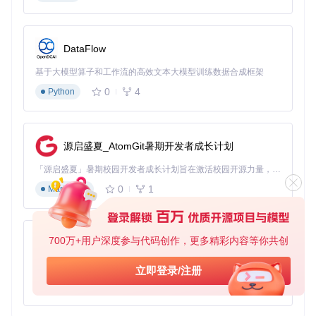
DataFlow
基于大模型算子和工作流的高效文本大模型训练数据合成框架
0
4
Python
源启盛夏_AtomGit暑期开发者成长计划
「源启盛夏」暑期校园开发者成长计划旨在激活校园开源力量，通过积分激励、认证扶持、资源倾斜等形式，引导高校组织和开发者完成「入驻 — 建项目 — 做贡献 — 获认证 — 得资源」的完整闭环。无论你是想带领社团入驻平台的组织者，还是希望用代码贡献证明自己的开发者，都能在这里找到属于你的成长路径。
0
1
Markdown
700万+用户深度参与代码创作，更多精彩内容等你共创
py-xiaozhi
基于Python的Xiaozhi AI，适用于想要完整Xiaozhi体验而无需拥有专用硬件的用户。
立即登录/注册
0
1
Python