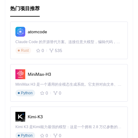
良好显示。
易于定制
：作为一个模板，你可以根据需求对其进行扩展和
热门项目推荐
修改，打造独特的风格。
强大的搜索
：内置搜索引擎，帮助用户迅速找到相关内容。
Markdown友好
：与Markdown兼容性高，便于写作和维
护。
atomcode
总之，GitBook Default Theme 是一个专业且实用的工具，无
Claude Code 的开源替代方案。连接任意大模型，编辑代码，运行命令，自动验证 — 全自动执行。用 Rust 构建，极致性能。 ｜ An open-source alternative to Claude Code. Connect any LLM, edit code, run commands, and verify changes — autonomously. Built in Rust for speed. Get Started
论是新手还是经验丰富的开发者，都能快速上手并充分利用其
0
535
Rust
优势。如果你正在寻找一个能够提升文档质量和用户体验的主
题，那么GitBook Default Theme 绝对值得一试。立即开始，
用精彩的内容照亮你的知识之旅！
MiniMax-H3
MiniMax H3 是一个通用的全模态生成系统。它支持对由文本、图像、视频和音频组成的多模态上下文进行统一理解，并能生成分辨率高达 2K、时长可达 15 秒的带原生立体声音频的视频。得益于面向任务泛化的系统设计，H3 在预训练阶段就已具备广泛的多模态上下文理解与生成能力，能够出色地执行复杂的多模态指令。
0
0
Python
Kimi-K3
Kimi K3 是Kimi能力最强的模型：这是一个拥有 2.8 万亿参数的混合专家（MoE）模型，具备原生视觉理解能力，并支持 100 万 token 的上下文窗口。
0
0
Python