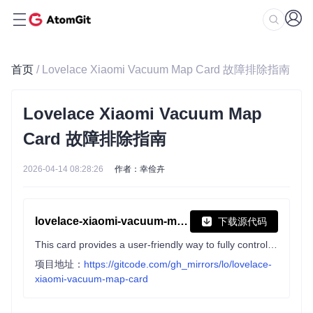
首页
/ Lovelace Xiaomi Vacuum Map Card 故障排除指南
Lovelace Xiaomi Vacuum Map
Card 故障排除指南
2026-04-14 08:28:26
作者：幸俭卉
lovelace-xiaomi-vacuum-map-card
下载源代码
This card provides a user-friendly way to fully control map-based vacuums in Home Assistant. Supported brands include Xiaomi (Roborock/Viomi/Dreame/Roidmi/Valetudo/Valetudo RE), Neato, Wyze, Roomba, Ecovacs (and probably more).
项目地址：
https://gitcode.com/gh_mirrors/lo/lovelace-
xiaomi-vacuum-map-card