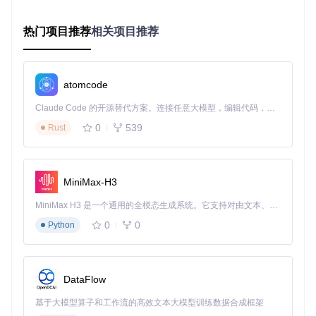
清除浏览器缓存
按
Ctrl+Shift+R
(Windows/Linux) 或
Cmd+Shift+R
热门项目推荐
相关项目推荐
(Mac) 强制刷新页面
若问题持续，尝试使用隐私模式打开以排除缓存影响
技术背景
：地图显示依赖于真空机器人坐标系统与地图图
atomcode
像像素坐标的精确映射。校准点通过建立两者之间的数学
转换关系，确保用户在地图上的操作能准确转换为机器人
Claude Code 的开源替代方案。连接任意大模型，编辑代码，运行命令，自动验证 — 全自动执行。用 Rust 构建，极致性能。 ｜ An open-source alternative to Claude Code. Connect any LLM, edit code, run commands, and verify changes — autonomously. Built in Rust for speed. Get Started
可理解的指令。
0
539
Rust
验证方法
检查 Home Assistant 日志，确认无地图相关错误信息
在浏览器开发者工具（F12）的 Network 标签中，验证地
MiniMax-H3
图资源是否成功加载
临时切换地图源类型（摄像头→图片或反之），测试是否
MiniMax H3 是一个通用的全模态生成系统。它支持对由文本、图像、视频和音频组成的多模态上下文进行统一理解，并能生成分辨率高达 2K、时长可达 15 秒的带原生立体声音频的视频。得益于面向任务泛化的系统设计，H3 在预训练阶段就已具备广泛的多模态上下文理解与生成能力，能够出色地执行复杂的多模态指令。
能正常显示
0
0
Python
[指令发送] 机器人无响应：通信链路修复
问题现象
DataFlow
在卡片界面执行清扫、定点等操作后，机器人无任何反应，也
没有错误提示。
基于大模型算子和工作流的高效文本大模型训练数据合成框架