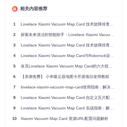
相关内容推荐
map_source:
camera:
camera.xiaomi_cloud_map_extractor
# 摄像头
若使用本地图片作为地图源，需正确配置
image
参数：
1
Lovelace Xiaomi Vacuum Map Card 技术故障排查指南
map_source:
2
探索未来清洁的智能助手：Lovelace Xiaomi Vacuum Map Card
image:
/local/vacuum_map.png
# 本地图片路径
3
Lovelace Xiaomi Vacuum Map Card 技术故障排查指南
验证校准数据有效性
4
Lovelace Xiaomi Vacuum Map Card与Roborock设备集成配置指南
使用图片地图源时，必须提供至少3个校准点建立坐标映
射：
5
攻克Lovelace Xiaomi Vacuum Map Card的六大技术难题
calibration_source:
6
【亲测免费】 小米吸尘器地图卡开源项目使用教程
calibration_points:
# 格式: 机器人坐标 -> 地图像素坐标
7
lovelace-xiaomi-vacuum-map-card使用指南：解决地图控制的6个实战难题
-
vacuum:
 {
x:
25500
, 
y:
25500
}  
# 机器人实际坐标
map:
 {
x:
466
, 
y:
1889
}        
# 对应地图上的像素
8
Lovelace Xiaomi Vacuum Map Card 自定义瓦片配置指南
-
vacuum:
 {
x:
27500
, 
y:
25500
}

map:
 {
x:
666
, 
y:
1889
}

9
Lovelace Xiaomi Vacuum Map Card 实战指南：解决地图控制与配置优化的完整解决方案
-
vacuum:
 {
x:
25500
, 
y:
27500
}

map:
 {
x:
466
, 
y:
2089
10
Xiaomi Vacuum Map Card 资源URL配置问题解析