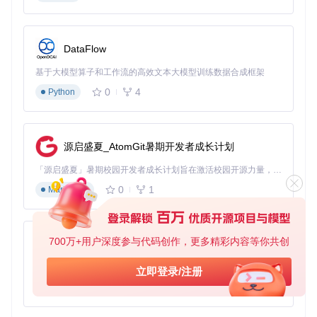
问题和睡眠唤醒故障。
实施步骤
：
DataFlow
生成硬件报告
基于大模型算子和工作流的高效文本大模型训练数据合成框架
运行工具并选择"导出硬件报告"
0
4
Python
工具自动收集CPU、显卡、芯片组等关键信息
验证方法
：检查报告中是否包含完整的ACPI表和硬件ID
兼容性评估
源启盛夏_AtomGit暑期开发者成长计划
图2：硬件兼容性检查界面 - 清晰标记支持和不支持的组件
「源启盛夏」暑期校园开发者成长计划旨在激活校园开源力量，通过积分激励、认证扶持、资源倾斜等形式，引导高校组织和开发者完成「入驻 — 建项目 — 做贡献 — 获认证 — 得资源」的完整闭环。无论你是想带领社团入驻平台的组织者，还是希望用代码贡献证明自己的开发者，都能在这里找到属于你的成长路径。
0
1
Markdown
工具检测到独立显卡NVIDIA GTX 1650 Ti不支持
自动推荐使用集成显卡Intel UHD Graphics
常见误区
：忽略集成显卡配置会导致显示异常
700万+用户深度参与代码创作，更多精彩内容等你共创
py-xiaozhi
配置生成与优化
基于Python的Xiaozhi AI，适用于想要完整Xiaozhi体验而无需拥有专用硬件的用户。
立即登录/注册
图3：配置界面 - 可自定义ACPI补丁、kext和SMBIOS等关
0
1
Python
键参数
选择目标系统版本为macOS Monterey