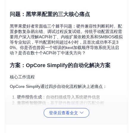
问题：黑苹果配置的三大核心痛点
黑苹果爱好者常面临三个棘手问题：硬件兼容性判断耗时、配
置参数复杂易出错、调试过程反复试错。传统手动配置流程需
要用户深入理解ACPI补丁、内核扩展依赖关系和SMBIOS模拟
等专业知识，平均配置时间超过4小时，且首次成功率不足3
0%。你是否也曾因一个错误的kext加载顺序导致系统无法启
动？是否在数十个ACPI补丁中迷失方向？
方案：OpCore Simplify的自动化解决方案
核心工作流程
OpCore Simplify通过四步自动化流程解决上述痛点：
硬件报告生成
：自动扫描或导入系统硬件信息
兼容性智能评估
：基于硬件数据库进行匹配分析
配置参数自动生成
：优化ACPI补丁、kext加载和启动参数
登录后查看全文
EFI文件打包输出
：生成可直接使用的引导文件
图1：硬件报告选择界面 - 支持自动生成和手动导入两种模式