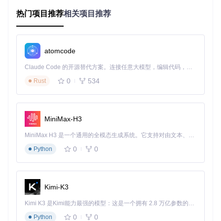
技术架构解析
热门项目推荐
相关项目推荐
工具采用三层架构设计：
atomcode
数据层 ── 硬件数据库、配置模板库、兼容性规则库

核心层 ── 硬件检测引擎、兼容性分析器、配置生成器

Claude Code 的开源替代方案。连接任意大模型，编辑代码，运行命令，自动验证 — 全自动执行。用 Rust 构建，极致性能。 ｜ An open-source alternative to Claude Code. Connect any LLM, edit code, run commands, and verify changes — autonomously. Built in Rust for speed. Get Started
0
534
Rust
这种架构实现了"输入硬件信息→输出可用EFI"的端到端自动
化，将人工干预降至最低。
关键技术特性
MiniMax-H3
智能硬件识别
：支持超过5000种硬件型号的自动识别
动态兼容性评估
：实时更新的硬件支持列表
MiniMax H3 是一个通用的全模态生成系统。它支持对由文本、图像、视频和音频组成的多模态上下文进行统一理解，并能生成分辨率高达 2K、时长可达 15 秒的带原生立体声音频的视频。得益于面向任务泛化的系统设计，H3 在预训练阶段就已具备广泛的多模态上下文理解与生成能力，能够出色地执行复杂的多模态指令。
冲突检测机制
：自动识别潜在的kext冲突和配置矛盾
0
0
Python
一键优化功能
：自动调整关键参数以提升系统稳定性
案例：从问题到解决的完整实践
Kimi-K3
案例一：笔记本电脑的兼容性挑战
Kimi K3 是Kimi能力最强的模型：这是一个拥有 2.8 万亿参数的混合专家（MoE）模型，具备原生视觉理解能力，并支持 100 万 token 的上下文窗口。
问题描述
：用户拥有一台配备Intel Core i7-10750H和NVIDIA
0
0
Python
GTX 1650 Ti的笔记本电脑，尝试安装macOS时遭遇显卡驱动